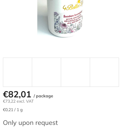
€82,01
/ package
€73,22 excl. VAT
Measure
€0,21 / 1 g
price:
Only upon request