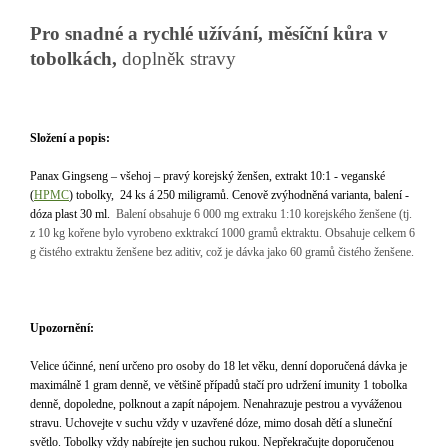
Pro snadné a rychlé užívání, měsíční kůra v
tobolkách,
doplněk stravy
Složení a popis:
Panax Gingseng – všehoj – pravý korejský ženšen, extrakt 10:1 - veganské
(
HPMC
) tobolky, 24 ks á 250 miligramů.
Cenově zvýhodněná varianta, balení -
dóza plast 30 ml.
Balení obsahuje 6 000 mg extraku 1:10 korejského ženšene (tj.
z 10 kg kořene bylo vyrobeno exktrakcí 1000 gramů ektraktu. Obsahuje celkem 6
g čistého extraktu ženšene bez aditiv, což je dávka jako 60 gramů čistého ženšene.
Upozornění:
Velice účinné, není určeno pro osoby do 18 let věku, denní doporučená dávka je
maximálně 1 gram denně, ve většině případů stačí pro udržení imunity 1 tobolka
denně, dopoledne, polknout a zapít nápojem. Nenahrazuje pestrou a vyváženou
stravu. Uchovejte v suchu vždy v uzavřené dóze, mimo dosah dětí a sluneční
světlo. Tobolky vždy nabírejte jen suchou rukou. Nepřekračujte doporučenou