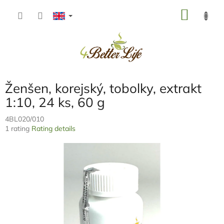
Skip
SHOP
to
content
CART
Ženšen, korejský, tobolky, extrakt
1:10, 24 ks, 60 g
4BL020/010
The
1 rating
Rating details
average
product
rating
is
5,0
out
of
5
stars.