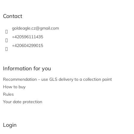
o
o
t
Contact
e
r
goldeagle.cz
@
gmail.com
+420596111435
+420604299015
Information for you
Recommendation – use GLS delivery to a collection point
How to buy
Rules
Your date protection
Login