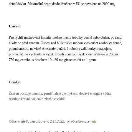
denní dávku. Maximální denní dávka ženšene v EU je povolena na 2000 mg.
Užívání:
Pro rychlé nastarování imunity možno max 3 tobolky denně nebo obden, po ránu,
nikdy ne před spaním. Osoby nad 60 let věku mohou vyzkoušet 4 tobolky denně,
pokud snesou, ne více!
Alternativní užití: 1 tobolku zalít horkým nápojem,
promíchat, po vychladnutí vypít. Obsah účinných látek v denní dávce je 250 až
750 mg extraktu s obsahem 10 - 30 mg ginsenosidů na 1 gram.
Účinky:
Ženšen posiluje imunitu, paměť, zlepšuje myšlení, dodává energii a výdrž,
reguluje krevní tlak cukr, zlepšuje výdrž.
©4betterlife®, aktualizováno 2.11.2022,
výrobce/dovozce:
zde