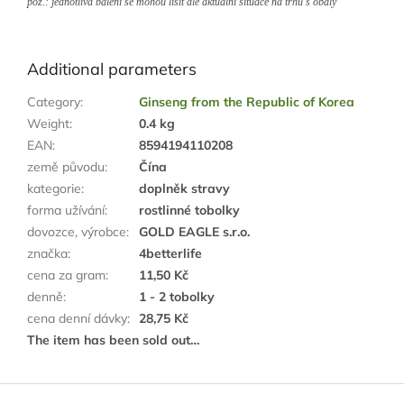
poz.: jednotlivá balení se mohou lišit dle aktuální situace na trhu s obaly
Additional parameters
Category
:
Ginseng from the Republic of Korea
Weight
:
0.4 kg
EAN
:
8594194110208
země původu
:
Čína
kategorie
:
doplněk stravy
forma užívání
:
rostlinné tobolky
dovozce, výrobce
:
GOLD EAGLE s.r.o.
značka
:
4betterlife
cena za gram
:
11,50 Kč
denně
:
1 - 2 tobolky
cena denní dávky
:
28,75 Kč
The item has been sold out…
F