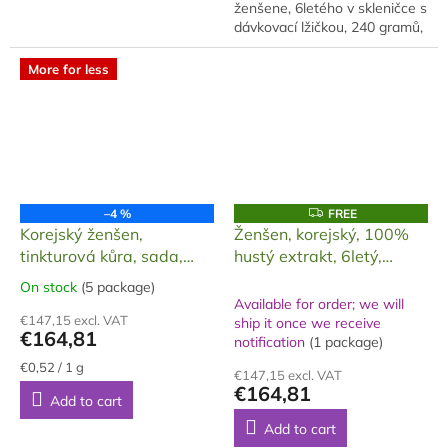
ženšene, 6letého v skleničce s
dávkovací lžičkou, 240 gramů,
baleno ve skleničce. Extrakt je
vyroben z cca 70% hlavního
More for less
kořene a...
F
–4 %
FREE
R
Korejský ženšen,
Ženšen, korejský, 100%
E
tinkturová kůra, sada,
hustý extrakt, 6letý,
E
No.: 1 KGC, 16 x 20 ml ,
ginsenosidy 15 mg/g, 240
On stock
(5 package)
The
g
Available for order; we will
average
€147,15 excl. VAT
ship it once we receive
product
€164,81
notification
(1 package)
rating
is
Measure
€0,52 / 1 g
€147,15 excl. VAT
price:
5,0
€164,81
Add to cart
out
of
Add to cart
5