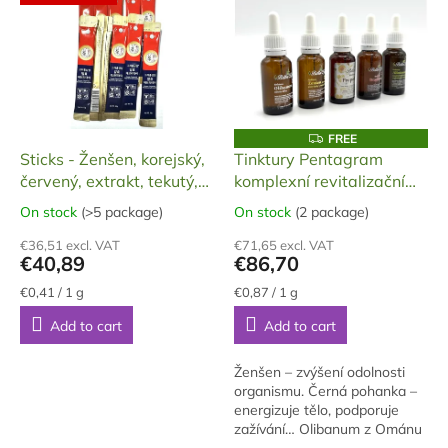
i
t
s
i
t
n
o
g
f
p
r
F
FREE
R
o
Sticks - Ženšen, korejský,
Tinktury Pentagram
E
d
červený, extrakt, tekutý,
komplexní revitalizační
E
u
CK 2, 10 x 10 g, 100 g
kůra DS, 120 ml
On stock
(>5 package)
On stock
(2 package)
The
The
c
average
average
t
€36,51 excl. VAT
€71,65 excl. VAT
product
product
€40,89
€86,70
s
rating
rating
is
is
Measure
Measure
€0,41 / 1 g
€0,87 / 1 g
price:
price:
5,0
5,0
Add to cart
Add to cart
out
out
of
of
5
5
Ženšen – zvýšení odolnosti
stars.
stars.
organismu. Černá pohanka –
energizuje tělo, podporuje
zažívání… Olibanum z Ománu