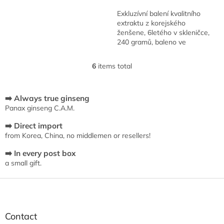
stars.
Exkluzívní balení kvalitního
extraktu z korejského
ženšene, 6letého v skleničce,
240 gramů, baleno ve
skleničce. Extrakt je vyroben z
cca 70% hlavního kořene a z
6
items total
L
cca 30%...
i
s
t
➡️ Always true ginseng
i
Panax ginseng C.A.M.
n
➡️ Direct import
g
from Korea, China, no middlemen or resellers!
c
o
➡️ In every post box
n
a small gift.
t
r
F
o
o
l
s
o
t
Contact