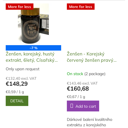
– očista, protizánětlivé účinky.
Divoká čínská růže – krása,...
More for less
More for less
–7 %
Ženšen, korejský, hustý
Ženšen - Korejský
extrakt, 6letý, Císařský
červený ženšen pravý
ženšen, 250 g
240 000 mg - hustý
Only upon request
The
extrakt, 240 gramů
On stock
(2 package)
average
€132,40 excl. VAT
product
€148,29
€143,46 excl. VAT
rating
€160,68
is
Measure
€0,59 / 1 g
price:
Measure
5,0
€0,67 / 1 g
DETAIL
price:
out
Add to cart
of
5
stars.
Dárkové balení kvalitního
extraktu z korejského