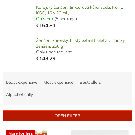
Korejský ženšen, tinkturová kůra, sada, No.: 1
KGC, 16 x 20 ml ,
On stock
(5 package)
€164,81
Ženšen, korejský, hustý extrakt, 6letý, Císařský
ženšen, 250 g
Only upon request
€148,29
P
r
Least expensive
Most expensive
Bestsellers
o
d
Alphabetically
u
c
t
OPEN FILTER
s
o
L
r
More for less