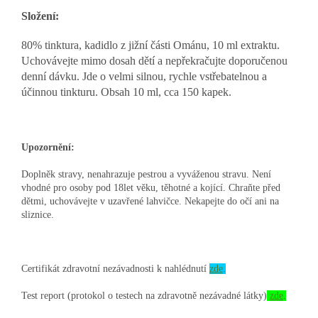
Složení:
80% tinktura, kadidlo z jižní části Ománu, 10 ml extraktu.
Uchovávejte mimo dosah dětí a nepřekračujte doporučenou
denní dávku. Jde o velmi silnou, rychle vstřebatelnou a
účinnou tinkturu. Obsah 10 ml, cca 150 kapek.
Upozornění:
Doplněk stravy, nenahrazuje pestrou a vyváženou stravu. Není
vhodné pro osoby pod 18let věku, těhotné a kojící. Chraňte před
dětmi, uchovávejte v uzavřené lahvičce. Nekapejte do očí ani na
sliznice.
Certifikát zdravotní nezávadnosti k nahlédnutí
zde
.
Test report (protokol o testech na zdravotně nezávadné látky)
zde
.