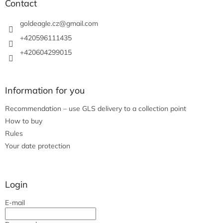
t
Contact
e
r
goldeagle.cz
@
gmail.com
+420596111435
+420604299015
Information for you
Recommendation – use GLS delivery to a collection point
How to buy
Rules
Your date protection
Login
E-mail