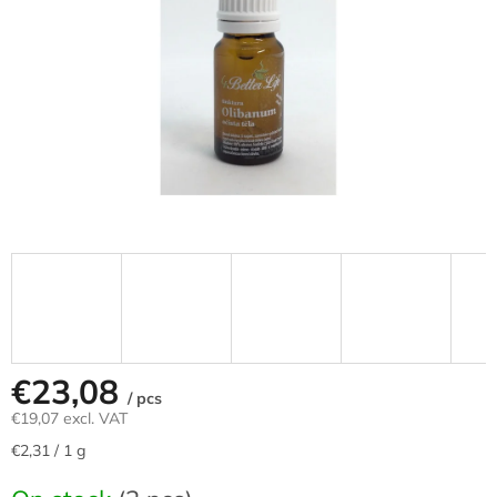
stars.
€23,08
/ pcs
€19,07 excl. VAT
Measure
€2,31 / 1 g
price: