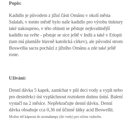
Popis:
Kadidlo je původem z jižní části Ománu v okolí města
Salalah, v tomto městě bylo naše kadidlo pro výrobu tinktury
také nakoupeno, v této oblasti se pěstuje nejkvalitnější
kadidlo na světe - pěstuje se sice ještě v Indii a také v Etiopii
(tam má plantáže hlavně katolická církev), ale původní strom
Boswellia sacra pochází z jižního Ománu a zde také ještě
roste.
Užívání:
Denní dávka 5 kapek, zamíchat v půl deci vody a vypít nebo
pro desinfekci úst vypláchnout roztokem dutinu ústní. Balení
vystačí na 2 měsíce. Nepřekračujte denní dávku. Denní
dávka obsahuje cca 0,36 ml účinné látky acid Beswellii.
Možno též kápnout do aromalampy (do vody) pro očistu vzduchu.