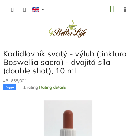
Skip
SHOP
to
content
CART
Kadidlovník svatý - výluh (tinktura
Boswellia sacra) - dvojitá síla
(double shot), 10 ml
4BL858/001
The
1 rating
Rating details
New
average
product
rating
is
5,0
out
of
5