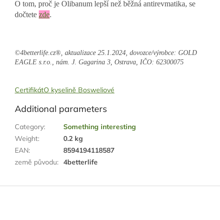
O tom, proč je Olibanum lepší než běžná antirevmatika, se
dočtete
zde
.
©4betterlife.cz®, aktualizace 25.1.2024, dovozce/výrobce: GOLD
EAGLE s.r.o., nám. J. Gagarina 3, Ostrava, IČO: 62300075
Certifikát
O kyselině Bosweliové
Additional parameters
Category
:
Something interesting
Weight
:
0.2 kg
EAN
:
8594194118587
země původu
:
4betterlife
F
o
o