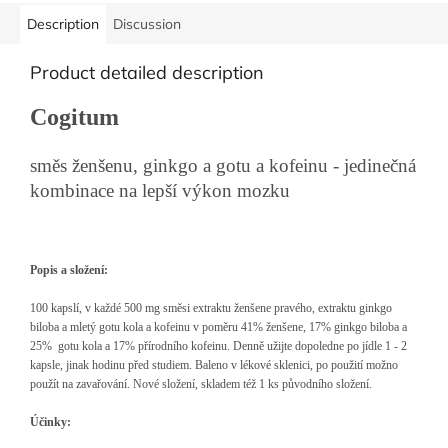
Description
Discussion
Product detailed description
Cogitum
směs ženšenu, ginkgo a gotu a kofeinu - jedinečná
kombinace na lepší výkon mozku
Popis a složení:
100 kapslí, v každé 500 mg směsi extraktu ženšene pravého, extraktu ginkgo
biloba a mletý gotu kola a kofeinu v poměru 41% ženšene, 17% ginkgo biloba a
25% gotu kola a 17% přírodního kofeinu. Denně užijte dopoledne po jídle 1 - 2
kapsle, jinak hodinu před studiem. Baleno v lékové sklenici, po použití možno
použít na zavařování. Nové složení, skladem též 1 ks původního složení.
Účinky: