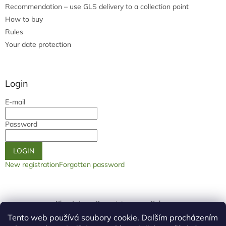
Recommendation – use GLS delivery to a collection point
How to buy
Rules
Your date protection
Login
E-mail
Password
LOGIN
New registration
Forgotten password
Shoptet.cz
Our origin page
Galery
Tento web používá soubory cookie. Dalším procházením