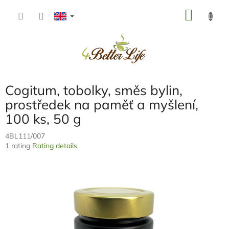
Skip
SHOP
to
content
CART
Cogitum, tobolky, směs bylin,
prostředek na paměť a myšlení,
100 ks, 50 g
4BL111/007
The
1 rating
Rating details
average
product
rating
is
5,0
out
of
5