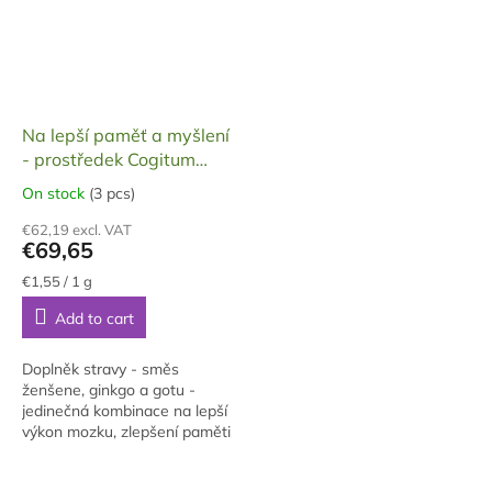
Na lepší paměť a myšlení
- prostředek Cogitum
Max, dárkové balení, 90
On stock
(3 pcs)
The
tobolek, 45 g
average
€62,19 excl. VAT
product
€69,65
rating
is
Measure
€1,55 / 1 g
price:
5,0
Add to cart
out
of
5
Doplněk stravy - směs
stars.
ženšene, ginkgo a gotu -
jedinečná kombinace na lepší
výkon mozku, zlepšení paměti
a myšlení, koncentraci v
dárkovém balení.