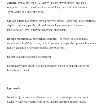
Ženšen
- Panax ginseng C.A. Meyer - na kognitívní funkce (myšlení a
schopnosti mozku), paměť a svěžest mysli i těla, psychickou odolnost a
vypořádátńí se s důsledky stresu.
Ginkgo biloba
na rozšíření cév a prokrvení mozku, (prevence) proti infarktu a
zlepšení myšlení a paměti, též proti demenci a na kognitívní funkce a
mikrocirkulaci krve, duševní rovnováhu, antioxidant.
Bacopa monnieri (al. montiera) (Brahmi)
- na mozek jako tonikum a
antioxidant, okysličuje mozek, na lepší koncentraci a paměť, upravuje kognitívní
funkce, zklidňuje a navozuje pohodu, osvěžuje mysl.
Kofein
nabuzuje a zlepšuje soustředění.
Dohromady směs působí na silné povzbuzejí mozkové činnosti a zvýšení
kognitívních funkcí.
Upozornění:
Nenahrazuje pestrou a vyváženou stravu. Dodržujte doporučenou denní
dávku.
Neužívejte bezprostředně před spaním, nabuzuje činnost mozku!