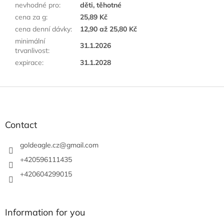
nevhodné pro
:
děti, těhotné
cena za g
:
25,89 Kč
cena denní dávky
:
12,90 až 25,80 Kč
minimální
31.1.2026
trvanlivost
:
expirace
:
31.1.2028
F
o
o
t
Contact
e
r
goldeagle.cz
@
gmail.com
+420596111435
+420604299015
Information for you