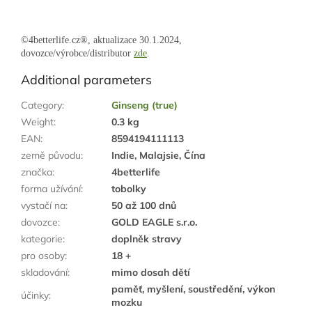
©4betterlife.cz®, aktualizace 30.1.2024,
dovozce/výrobce/distributor
zde
.
Additional parameters
Category
:
Ginseng (true)
Weight
:
0.3 kg
EAN
:
8594194111113
země původu
:
Indie, Malajsie, Čína
značka
:
4betterlife
forma užívání
:
tobolky
vystačí na
:
50 až 100 dnů
dovozce
:
GOLD EAGLE s.r.o.
kategorie
:
doplněk stravy
pro osoby
:
18 +
skladování
:
mimo dosah dětí
paměť, myšlení, soustředění, výkon
účinky
:
mozku