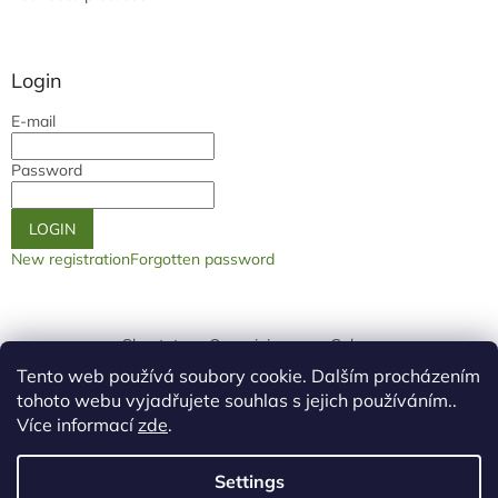
Login
E-mail
Password
LOGIN
New registration
Forgotten password
Shoptet.cz
Our origin page
Galery
Tento web používá soubory cookie. Dalším procházením
tohoto webu vyjadřujete souhlas s jejich používáním..
Více informací
zde
.
Settings
Created by Shoptet