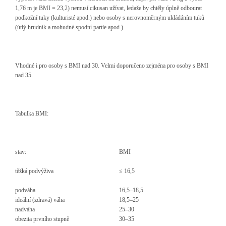
1,76 m je BMI = 23,2) nemusí cikusan užívat, ledaže by chtěly úplně odbourat
podkožní tuky (kulturisté apod.) nebo osoby s nerovnoměrným ukládáním tuků
(útlý hrudník a mohudné spodní partie apod.).
Vhodné i pro osoby s BMI nad 30. Velmi doporučeno zejména pro osoby s BMI
nad 35.
Tabulka BMI:
stav:
BMI
těžká podvýživa
≤ 16,5
podváha
16,5–18,5
ideální (zdravá) váha
18,5–25
nadváha
25–30
obezita prvního stupně
30–35