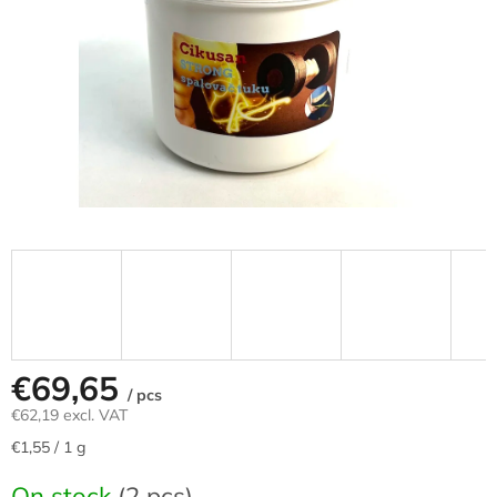
stars.
€69,65
/ pcs
€62,19 excl. VAT
Measure
€1,55 / 1 g
price:
On stock
(2 pcs)