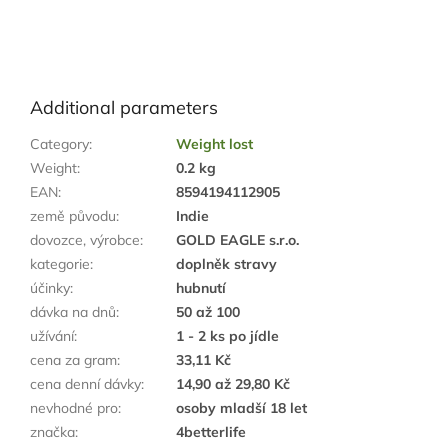
Additional parameters
Category
:
Weight lost
Weight
:
0.2 kg
EAN
:
8594194112905
země původu
:
Indie
dovozce, výrobce
:
GOLD EAGLE s.r.o.
kategorie
:
doplněk stravy
účinky
:
hubnutí
dávka na dnů
:
50 až 100
užívání
:
1 - 2 ks po jídle
cena za gram
:
33,11 Kč
cena denní dávky
:
14,90 až 29,80 Kč
nevhodné pro
:
osoby mladší 18 let
značka
:
4betterlife