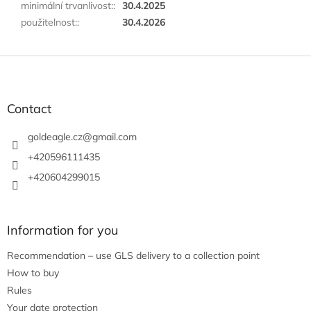
minimální trvanlivost:
:
30.4.2025
použitelnost:
:
30.4.2026
F
o
o
t
Contact
e
r
goldeagle.cz
@
gmail.com
+420596111435
+420604299015
Information for you
Recommendation – use GLS delivery to a collection point
How to buy
Rules
Your date protection