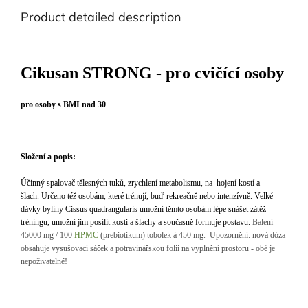
Product detailed description
Cikusan STRONG - pro cvičící osoby
pro osoby s BMI nad 30
Složení a popis:
Účinný spalovač tělesných tuků, zrychlení metabolismu, na hojení kostí a
šlach.
Určeno též osobám, které trénují, buď rekreačně nebo intenzívně. Velké
dávky byliny Cissus quadrangularis umožní těmto osobám lépe snášet zátěž
tréningu, umožní jim posílit kosti a šlachy a současně formuje postavu.
Balení
45000 mg / 100
HPMC
(prebiotikum) tobolek á 450 mg.
Upozornění: nová dóza
obsahuje vysušovací sáček a potravinářskou folii na vyplnění prostoru - obé je
nepoživatelné!