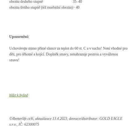
obezita druhého stupně
35–40
obezita třetího stupně (též morbidní obezita)
> 40
Upozornění:
Uchovávejte mimo přímé slunce za teplot do 60 st. C a v suchu!
Není vhodné pro
děti, pro těhotné a kojící. Doplněk stravy, nenahrazuje pestrou a vyváženou
stravu!
blíže k bylině
©4betterlife.cz®, aktualizace 13.4.2023, dovozce/distributor: GOLD EAGLE
s.r.o., IČ: 62300075