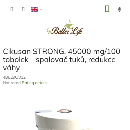
Skip
SHOP
to
content
CART
Cikusan STRONG, 45000 mg/100
tobolek - spalovač tuků, redukce
váhy
4BL290/012
The
Not rated
Rating details
average
product
rating
is
0,0
out
of
5