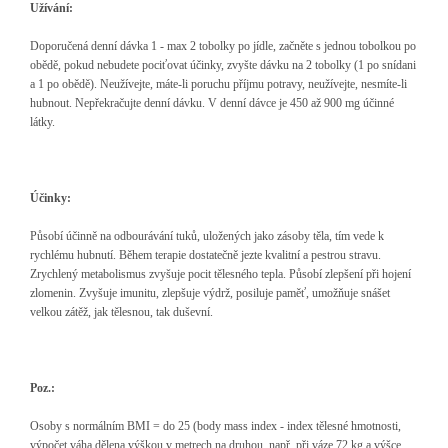
Užívání:
Doporučená denní dávka 1 - max 2 tobolky po jídle, začněte s jednou tobolkou po
obědě,
pokud nebudete pociťovat účinky, zvyšte dávku na 2 tobolky (1 po snídani
a 1 po obědě).
Neužívejte, máte-li poruchu příjmu potravy, neužívejte, nesmíte-li
hubnout. Nepřekračujte denní dávku. V denní dávce je 450 až 900 mg účinné
látky.
Účinky:
Působí účinně na odbourávání tuků, uložených jako zásoby těla, tím vede k
rychlému hubnutí. Během terapie dostatečně jezte kvalitní a pestrou stravu.
Zrychlený metabolismus zvyšuje pocit tělesného tepla. Působí zlepšení při hojení
zlomenin. Zvyšuje imunitu, zlepšuje výdrž, posiluje paměť, umožňuje snášet
velkou zátěž, jak tělesnou, tak duševní.
Poz.:
Osoby s normálním BMI = do 25 (body mass index - index tělesné hmotnosti,
výpočet váha dělena výškou v metrech na druhou, např. při váze 72 kg a výšce