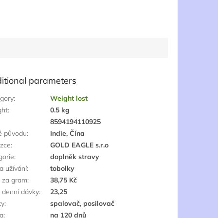
itional parameters
gory
:
Weight lost
ght
:
0.5 kg
:
8594194110925
ě původu
:
Indie, Čína
zce
:
GOLD EAGLE s.r.o
gorie
:
doplněk stravy
a užívání
:
tobolky
 za gram
:
38,75 Kč
 denní dávky
:
23,25
ky
:
spalovač, posilovač
a
:
na 120 dnů