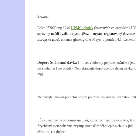
Složení:
Balení 72000 mg / 240
HPMC tobolek
(barvených chlorofylem) á 30
suroviny uvádí kvalitu organic (Pozn.: nejsme registrovaný dovozce 
Evropské unie).
a Panax ginseng C.A.Meyer v poměru 4:1. Celkem 7
Doporučená denní dávka
1 - max 2 tobolky po jídle, začněte s je
po snídani a 1 po obědě). Nepřekračujte doporučenou denní dávku.
mg).
Neužívejte, máte-li poruchu příjmu potravy, neužívejte, nesmíte-li h
Působí účinně na odbourávání tuků, uložených jako zásoby těla, tím v
Zrychlený metabolismus zvyšuje pocit tělesného tepla a chuti k jídlu
tělesnou, tak duševní.