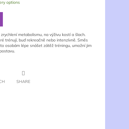
ery options
zrychlení metabolismu, na výživu kostí a šlach.
é trénují, buď rekreačně nebo intenzívně. Směs
o osobám lépe snášet zátěž tréningu, umožní jim
postavu.
CH
SHARE