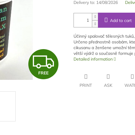
Delivery to:
14/08/2026
Deliv
Add to cart
Účinný spalovač tělesných tuků, 
Určeno přednostně osobám, kter
cikusanu a ženšene umožní těmt
větší výdrž a současně formuje 
F
Detailed information
FREE
R
PRINT
ASK
WAT
E
E