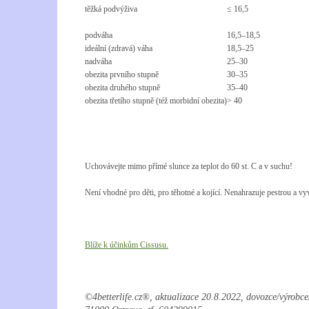
těžká podvýživa
≤ 16,5
podváha
16,5–18,5
ideální (zdravá) váha
18,5–25
nadváha
25–30
obezita prvního stupně
30–35
obezita druhého stupně
35–40
obezita třetího stupně (též morbidní obezita)
> 40
Uchovávejte mimo přímé slunce za teplot do 60 st. C a v suchu!
Není vhodné pro děti, pro těhotné a kojící. Nenahrazuje pestrou a v
Blíže k účinkům Cissusu.
©4betterlife.cz®, aktualizace 20.8.2022,
dovozce/výrobc