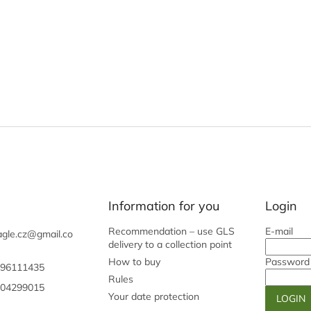
Information for you
Login
Recommendation – use GLS
E-mail
gle.cz
@
gmail.co
delivery to a collection point
How to buy
Password
96111435
Rules
04299015
Your date protection
LOGIN