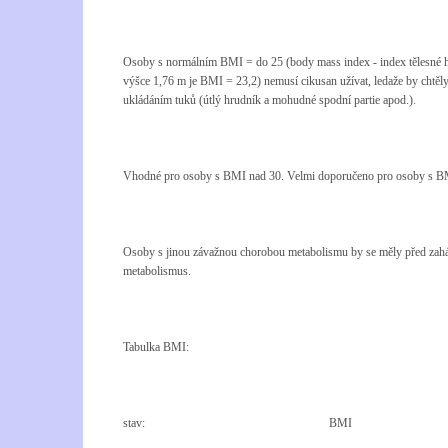
Osoby s normálním BMI = do 25 (body mass index - index tělesné hm
výšce 1,76 m je BMI = 23,2) nemusí cikusan užívat, ledaže by chtě
ukládáním tuků (útlý hrudník a mohudné spodní partie apod.).
Vhodné pro osoby s BMI nad 30. Velmi doporučeno pro osoby s B
Osoby s jinou závažnou chorobou metabolismu by se měly před zahájen
metabolismus.
Tabulka BMI:
stav:
BMI