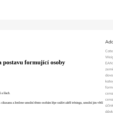
Add
Cate
Wei
a postavu formující osoby
EAN
zem
dovo
kate
form
cena
 a šlach.
cena
ěs cikusanu a ženšene umožní těmto osobám lépe snášet zátěž tréningu, umožní jim větší
účin
dávk