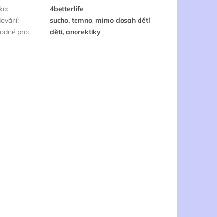
ka
:
4betterlife
dování
:
sucho, temno, mimo dosah dětí
odné pro
:
děti, anorektiky