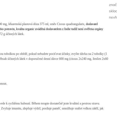
znač
skla
nevh
0 mg, lékarenská plastová dóza 375 ml, směs Cissus quadrangularis,
dodavatel
bio potravin, kvalita organic uváděná dodavatelem z Indie tudíž není ověřena orgány
2 g účinných látek.
dnou tobolkou po obědě,
pokud nebudete pociťovat účinky, zvyšte dávku na 2 tobolky (1
 Obsah účinných látek v doporučené denní dávce 600 mg (cissus 2x240 mg, ženšen 2x60
ubnout.
ede k rychlému hubnutí. Během terapie dostatečně jezte kvalitní a pestrou stravu.
. Zvyšuje imunitu, zlepšuje výdrž, posiluje paměť, umožňuje snášet velkou zátěž, jak