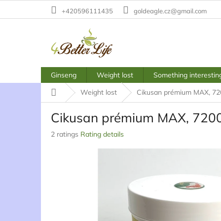
Skip
+420596111435
goldeagle.cz@gmail.com
to
content
Ginseng
Weight lost
Something interestin
Home
Weight lost
Cikusan prémium MAX, 72
Cikusan prémium MAX, 7200
The
2 ratings
Rating details
average
product
rating
is
4,5
out
of
5
stars.