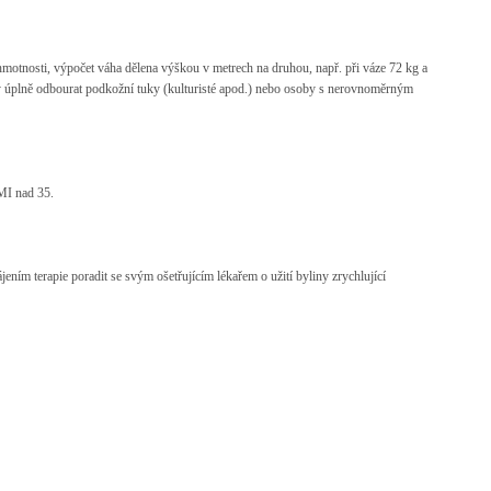
otnosti, výpočet váha dělena výškou v metrech na druhou, např. při váze 72 kg a
ly úplně odbourat podkožní tuky (kulturisté apod.) nebo osoby s nerovnoměrným
MI nad 35.
ím terapie poradit se svým ošetřujícím lékařem o užití byliny zrychlující