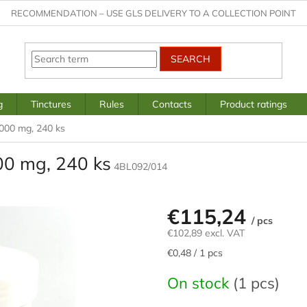
RECOMMENDATION – USE GLS DELIVERY TO A COLLECTION POINT
SEARCH
g
Tinctures
Rules
Contacts
Product ratings
000 mg, 240 ks
0 mg, 240 ks
4BL092/014
€115,24
/ pcs
€102,89 excl. VAT
Measure
€0,48 / 1 pcs
price:
On stock
(1 pcs)