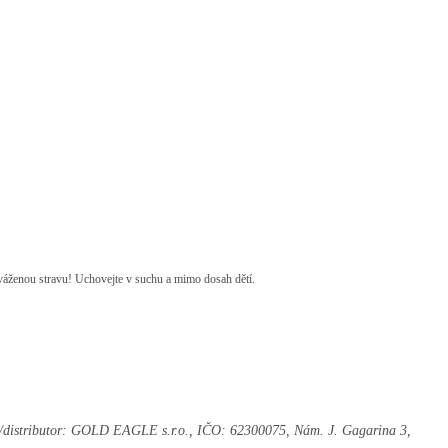
yváženou stravu! Uchovejte v suchu a mimo dosah dětí.
e/distributor: GOLD EAGLE s.r.o., IČO: 62300075, Nám. J. Gagarina 3,