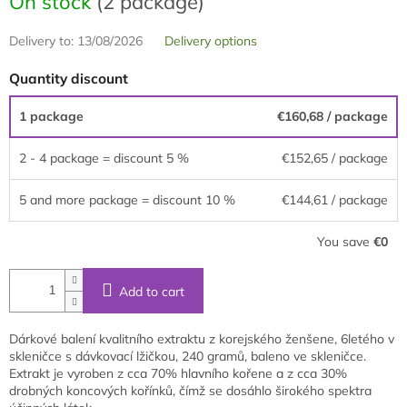
On stock
(2 package)
Delivery to:
13/08/2026
Delivery options
Quantity discount
1 package
€160,68
/ package
2 - 4 package = discount 5 %
€152,65
/ package
5 and more package = discount 10 %
€144,61
/ package
You save
€0
Add to cart
Dárkové balení kvalitního extraktu z korejského ženšene, 6letého v
skleničce s dávkovací lžičkou, 240 gramů, baleno ve skleničce.
Extrakt je vyroben z cca 70% hlavního kořene a z cca 30%
drobných koncových kořínků, čímž se dosáhlo širokého spektra