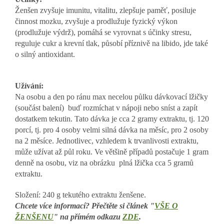
Ženšen zvyšuje imunitu, vitalitu, zlepšuje paměť, posiluje
činnost mozku, zvyšuje a prodlužuje fyzický výkon
(prodlužuje výdrž), pomáhá se vyrovnat s účinky stresu,
reguluje cukr a krevní tlak, působí příznivě na libido, jde také
o silný antioxidant.
Užívání:
Na osobu a den po ránu max necelou půlku dávkovací lžičky
(součást balení) buď rozmíchat v nápoji nebo sníst a zapít
dostatkem tekutin. Tato dávka je cca 2 gramy extraktu, tj. 120
porcí, tj. pro 4 osoby velmi silná dávka na měsíc, pro 2 osoby
na 2 měsíce. Jednotlivec, vzhledem k trvanlivosti extraktu,
může užívat až půl roku. Ve většině případů postačuje 1 gram
denně na osobu, viz na obrázku plná lžička cca 5 gramů
extraktu.
Složení: 240 g tekutého extraktu ženšene.
Chcete více informací? Přečtěte si článek "
VŠE O
ŽENŠENU
" na přímém odkazu
ZDE
.