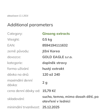
aktualizace 12.1.2024
Additional parameters
Category
:
Ginseng extracts
Weight
:
0.5 kg
EAN
:
8594194111632
země původu
:
JIžní Korea
dovozce
:
GOLD EAGLE s.r.o.
kategorie
:
doplněk stravy
forma užívání
:
hustý extrakt
dávka na dnů
:
120 až 240
maximální denní
2 g
dávka
:
cena denní dávky od
:
15,79 Kč
sucho, temno, mimo dosah dětí, po
skladování
:
otevření v lednici
minimální trvanlivost
:
25.12.2025