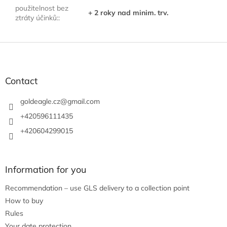
použitelnost bez
+ 2 roky nad minim. trv.
ztráty účinků:
:
F
o
o
t
Contact
e
r
goldeagle.cz
@
gmail.com
+420596111435
+420604299015
Information for you
Recommendation – use GLS delivery to a collection point
How to buy
Rules
Your date protection