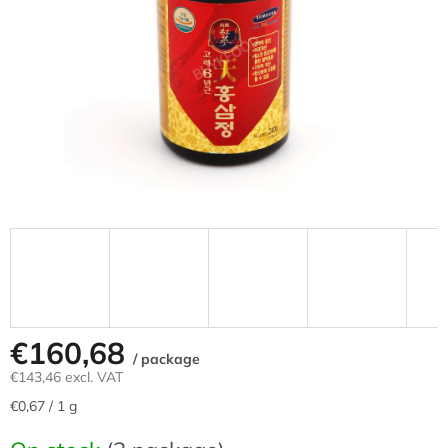
stars.
€160,68
/ package
€143,46 excl. VAT
Measure
€0,67 / 1 g
price: