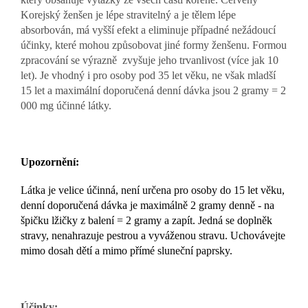
Korejský ženšen je lépe stravitelný a je tělem lépe
absorbován, má vyšší efekt a eliminuje případné nežádoucí
účinky, které mohou způsobovat jiné formy ženšenu. Formou
zpracování se výrazně zvyšuje jeho trvanlivost (více jak 10
let). Je vhodný i pro osoby pod 35 let věku, ne však mladší
15 let a maximální doporučená denní dávka jsou 2 gramy = 2
000 mg účinné látky.
Upozornění:
Látka je velice účinná, není určena pro osoby do 15 let věku,
denní doporučená dávka je maximálně 2 gramy denně - na
špičku lžičky z balení = 2 gramy a zapít. Jedná se doplněk
stravy, nenahrazuje pestrou a vyváženou stravu. Uchovávejte
mimo dosah dětí a mimo přímé sluneční paprsky.
Účinky: