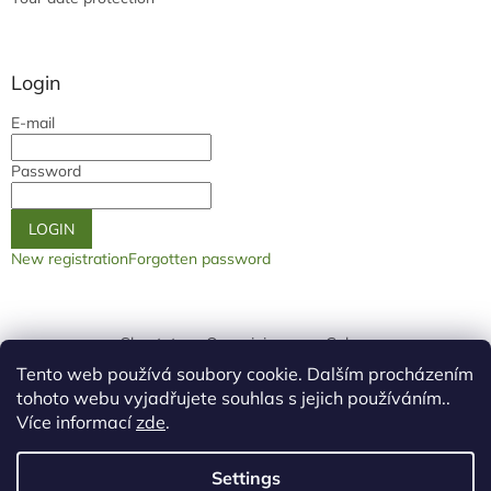
Login
E-mail
Password
LOGIN
New registration
Forgotten password
Shoptet.cz
Our origin page
Galery
Tento web používá soubory cookie. Dalším procházením
tohoto webu vyjadřujete souhlas s jejich používáním..
Více informací
zde
.
Settings
Created by Shoptet