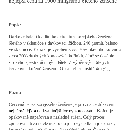
nejlepší cena za 1000 miligramů 6letého ženšene
Popis:
Dárkové balení kvalitního extraktu z korejského ženšene,
6letého v skleničce s dávkovací lžičkou, 240 gramů, baleno
ve skleničce. Extrakt je vyroben z cca 70% hlavního kořene a
z cca 30% drobných koncových kořínků, čímž se dosáhlo
širokého spektra účinných látek. Z výběrových 6letých
červených kořenů ženšenu. Obsah ginsenosidů 4mg/1g.
Pozn.:
Červená barva korejského ženšene je pro znalce důkazem
nejnáročnější a nejkvalitnější formy zpracování
. Kořen je
opakovaně napařován a následně sušen. Celý proces
zpracování trvá i déle než rok a jeho výsledkem je extrakt,
který obsahuje výtažky ze všech částí kořene. Červený