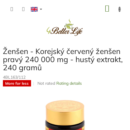
Skip
SHOP
to
content
CART
Ženšen - Korejský červený ženšen
pravý 240 000 mg - hustý extrakt,
240 gramů
4BL163/112
The
Not rated
Rating details
More for less
average
product
rating
is
0,0
out
of
5