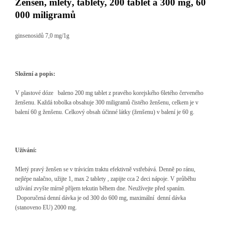
Ženšen, mletý, tablety, 200 tablet á 300 mg, 60
000 miligramů
ginsenosidů 7,0 mg/1g
Složení a popis:
V plastové dóze baleno 200 mg tablet z pravého korejského 6letého červeného
ženšenu. Každá tobolka obsahuje 300 miligramů čistého ženšenu, celkem je v
balení 60 g ženšenu. Celkový obsah účinné látky (ženšenu) v balení je 60 g.
Užívání:
Mletý pravý ženšen se v trávicím traktu efektivně vstřebává. Denně po ránu,
nejlépe nalačno, užijte 1, max 2 tablety , zapijte cca 2 deci nápoje. V průběhu
užívání zvyšte mírně příjem tekutin během dne. Neužívejte před spaním.
Doporučená denní dávka je od 300 do 600 mg, maximální denní dávka
(stanoveno EU) 2000 mg.