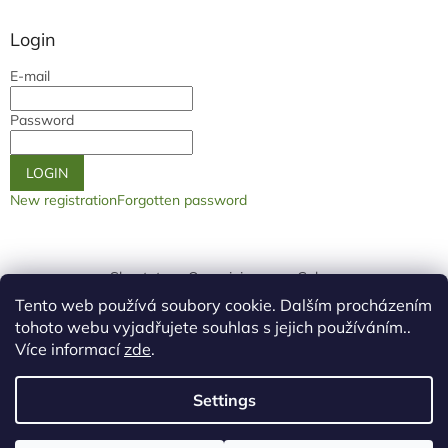
Login
E-mail
Password
LOGIN
New registration
Forgotten password
Shoptet.cz
Our origin page
Galery
Tento web používá soubory cookie. Dalším procházením
tohoto webu vyjadřujete souhlas s jejich používáním..
Více informací
zde
.
Settings
Created by Shoptet