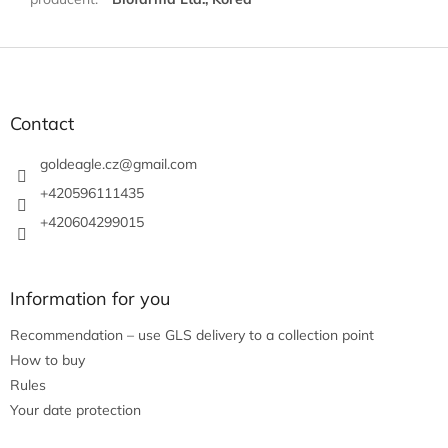
F
o
o
t
Contact
e
r
goldeagle.cz
@
gmail.com
+420596111435
+420604299015
Information for you
Recommendation – use GLS delivery to a collection point
How to buy
Rules
Your date protection