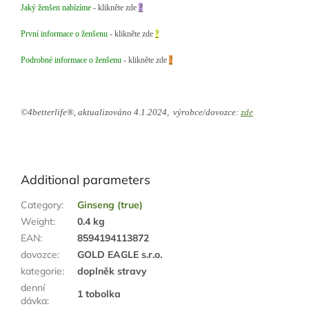
Jaký ženšen nabízíme
- klikněte zde
?
První informace o ženšenu
- klikněte zde
?
Podrobné informace o ženšenu
- klikněte zde
?
©4betterlife®, aktualizováno 4.1.2024,
výrobce/dovozce:
zde
Additional parameters
Category
:
Ginseng (true)
Weight
:
0.4 kg
EAN
:
8594194113872
dovozce
:
GOLD EAGLE s.r.o.
kategorie
:
doplněk stravy
denní
1 tobolka
dávka
: