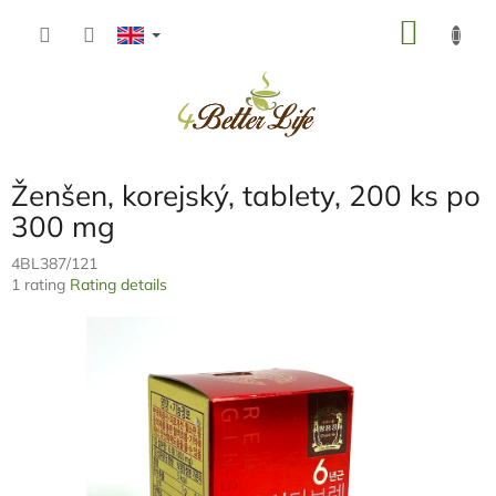
Skip
SHOP
to
content
CART
Ženšen, korejský, tablety, 200 ks po
300 mg
4BL387/121
The
1 rating
Rating details
average
product
rating
is
5,0
out
of
5
stars.