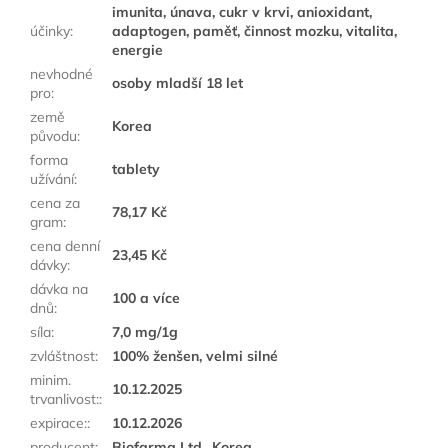
imunita, únava, cukr v krvi, anioxidant,
účinky
:
adaptogen, paměť, činnost mozku, vitalita,
energie
nevhodné
osoby mladší 18 let
pro
:
země
Korea
původu
:
forma
tablety
užívání
:
cena za
78,17 Kč
gram
:
cena denní
23,45 Kč
dávky
:
dávka na
100 a více
dnů
:
síla
:
7,0 mg/1g
zvláštnost
:
100% ženšen, velmi silné
minim.
10.12.2025
trvanlivost:
:
expirace:
:
10.12.2026
producent
:
Biofarma Ltd., Korea