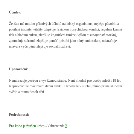
Účinky:
Ženšen má mnoho příznivých účinků na lidský organismus, nejlépe působí na
posílení imunity, vitality, zlepšuje fyzickou i psychickou kondici, reguluje kravní
tlak a hladinu cukru, zlepšuje kognitívní funkce
(výkon a schopnosti mozku)
,
zpomaluje stárnutí, zlepšuje paměť, působí jako silný antioxidant, odstraňuje
únavu a vyčerpání, zlepšuje sexuální zdraví.
Upozornění:
Nenahrazuje pestrou a vyváženou stravu. Není vhodné pro osoby mladší 18 let.
Nepřekračujte maximální denní dávku. Uchovejte v suchu, mimo přímé sluneční
světlo a mimo dosah dětí.
Podrobnosti:
Pro koho je ženšen určen
- klikněte zde
?