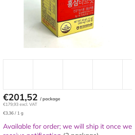
€201,52
/ package
€179,93 excl. VAT
Measure
€3,36 / 1 g
price:
Available for order; we will ship it once we