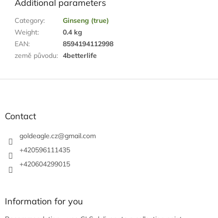
Additional parameters
Category
:
Ginseng (true)
Weight
:
0.4 kg
EAN
:
8594194112998
země původu
:
4betterlife
F
o
o
t
Contact
e
r
goldeagle.cz
@
gmail.com
+420596111435
+420604299015
Information for you