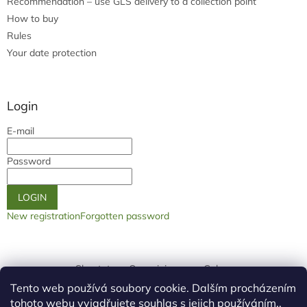
Recommendation – use GLS delivery to a collection point
How to buy
Rules
Your date protection
Login
E-mail
Password
LOGIN
New registration
Forgotten password
Shoptet.cz
Our origin page
Galery
Tento web používá soubory cookie. Dalším procházením
tohoto webu vyjadřujete souhlas s jejich používáním..