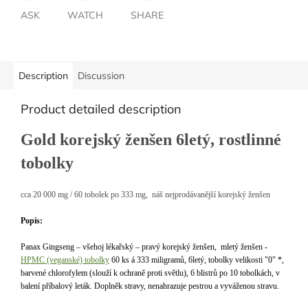
ASK
WATCH
SHARE
Description
Discussion
Product detailed description
Gold korejský ženšen 6letý, rostlinné
tobolky
cca 20 000 mg / 60 tobolek po 333 mg, náš nejprodávanější korejský ženšen
Popis:
Panax Gingseng – všehoj lékařský – pravý korejský ženšen, mletý ženšen -
HPMC (veganské) tobolky
60 ks á 333 miligramů, 6letý, tobolky velikosti "0" *,
barvené chlorofylem (slouží k ochraně proti světlu), 6 blistrů po 10 tobolkách, v
balení příbalový leták. Doplněk stravy, nenahrazuje pestrou a vyváženou stravu.