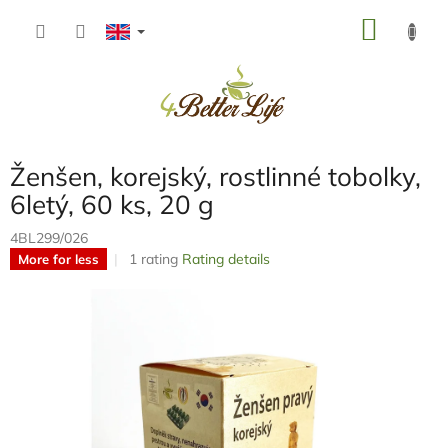
Skip
SHOP
to
content
CART
Ženšen, korejský, rostlinné tobolky,
6letý, 60 ks, 20 g
4BL299/026
The
1 rating
Rating details
More for less
average
product
rating
is
5,0
out
of
5
stars.