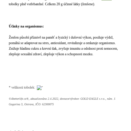
tobolky plně vstřebatelné. Celkem 20 g účinné látky (ženšene).
Účinky na organismus:
Ženšen působí příznivě na paměť a fyzický i duševní výkon, posiluje výdrž,
pomáhá se adaptovat na stres, antioxidant, revitalizuje a omlazuje organismus.
Znižuje hladinu cukru a krevní tlak, zvyšuje imunitu a odolnost proti nemocem,
zlepšuje sexuální zdraví, zlepšuje výkon a schopnosti mozku.
* velikosti tobolek:
©4betterlife.cz®, aktualizováno 2.4.2022, dovozce/výrobce: GOLD EAGLE s.r.o., nám. J.
Gagarina 3, Ostrava, IČO: 62300075