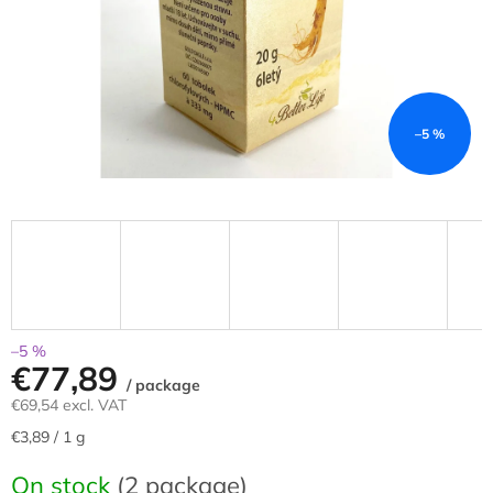
–5 %
–5 %
€77,89
/ package
€69,54 excl. VAT
Measure
€3,89 / 1 g
price:
On stock
(2 package)