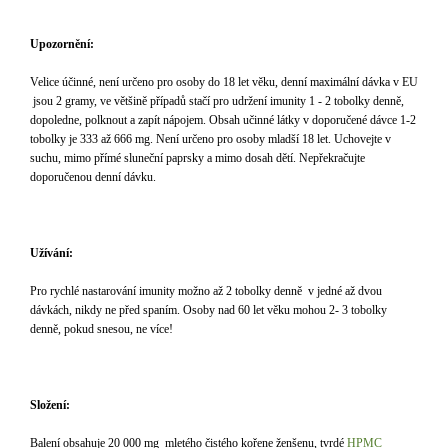
Upozornění:
Velice účinné, není určeno pro osoby do 18 let věku, denní maximální dávka v EU
jsou 2 gramy, ve většině případů stačí pro udržení imunity 1 - 2 tobolky denně,
dopoledne, polknout a zapít nápojem. Obsah učinné látky v doporučené dávce 1-2
tobolky je 333 až 666 mg. Není určeno pro osoby mladší 18 let. Uchovejte v
suchu, mimo přímé sluneční paprsky a mimo dosah dětí. Nepřekračujte
doporučenou denní dávku.
Užívání:
Pro rychlé nastarování imunity možno až 2 tobolky denně v jedné až dvou
dávkách, nikdy ne před spaním. Osoby nad 60 let věku mohou 2- 3 tobolky
denně, pokud snesou, ne více!
Složení:
Balení obsahuje 20 000 mg mletého čistého kořene ženšenu, tvrdé
HPMC