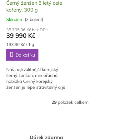
D
Černý ženšen 6 letý celé
A
kořeny, 300 g
R
M
A
Skladem
(2 balení)
Průměrné
hodnocení
35 705,36 Kč bez DPH
produktu
39 990 Kč
je
5,0
Měrná
133,30 Kč / 1 g
cena:
z
Do košíku
5
hvězdiček.
Náš nejkvalitnější korejský
černý ženšen, mimořádná
nabídka Černý korejský
ženšen je lépe stravitelný a je
tělem lépe absorbován. Je
vhodný i pro osoby pod 35 let
29
položek celkem
O
věku, ne však...
v
l
á
d
a
Dárek zdarma