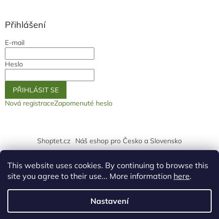
Přihlášení
E-mail
Heslo
PŘIHLÁSIT SE
Nová registrace
Zapomenuté heslo
Shoptet.cz
Náš eshop pro Česko a Slovensko
logo ž
This website uses cookies. By continuing to browse this
site you agree to their use... More information
here
.
Nastavení
Vytvořil Shoptet