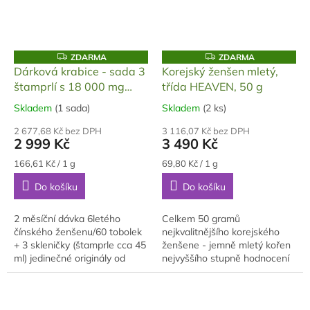
Z
Z
ZDARMA
ZDARMA
D
D
Dárková krabice - sada 3
Korejský ženšen mletý,
A
A
štamprlí s 18 000 mg
třída HEAVEN, 50 g
R
R
M
M
ženšene v tobolkách
A
A
Skladem
(1 sada)
Skladem
(2 ks)
Průměrné
Průměrné
hodnocení
hodnocení
2 677,68 Kč bez DPH
3 116,07 Kč bez DPH
produktu
produktu
2 999 Kč
3 490 Kč
je
je
5,0
5,0
Měrná
Měrná
166,61 Kč / 1 g
69,80 Kč / 1 g
cena:
cena:
z
z
Do košíku
Do košíku
5
5
hvězdiček.
hvězdiček.
2 měsíční dávka 6letého
Celkem 50 gramů
čínského ženšenu/60 tobolek
nejkvalitnějšího korejského
+ 3 skleničky (štamprle cca 45
ženšene - jemně mletý kořen
ml) jedinečné originály od
nejvyššího stupně hodnocení
mistra skláře z žáru odolného
ženšenovými mistry: Grade
skla, stříbřené
Heaven.