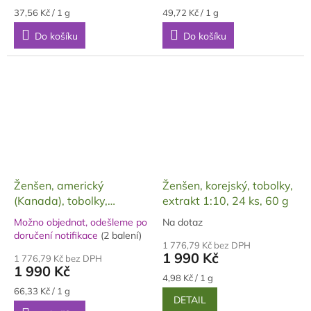
5,0
5,0
Měrná
Měrná
37,56 Kč / 1 g
49,72 Kč / 1 g
cena:
cena:
z
z
Do košíku
Do košíku
5
5
hvězdiček.
hvězdiček.
Ženšen, americký
Ženšen, korejský, tobolky,
(Kanada), tobolky,
extrakt 1:10, 24 ks, 60 g
želatinové, 60 ks, 30 g
Možno objednat, odešleme po
Na dotaz
Průměrné
Průměrné
doručení notifikace
(2 balení)
hodnocení
hodnocení
1 776,79 Kč bez DPH
produktu
1 990 Kč
produktu
1 776,79 Kč bez DPH
je
1 990 Kč
je
5,0
Měrná
4,98 Kč / 1 g
5,0
cena:
z
Měrná
66,33 Kč / 1 g
z
DETAIL
cena:
5
5