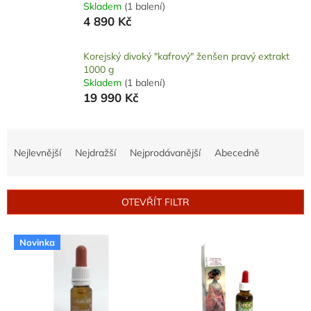
Skladem
(1 balení)
4 890 Kč
Korejský divoký "kafrový" ženšen pravý extrakt
1000 g
Skladem
(1 balení)
19 990 Kč
Ř
a
Nejlevnější
Nejdražší
Nejprodávanější
Abecedně
z
e
n
OTEVŘÍT FILTR
í
p
V
r
Novinka
ý
o
p
d
i
u
s
k
p