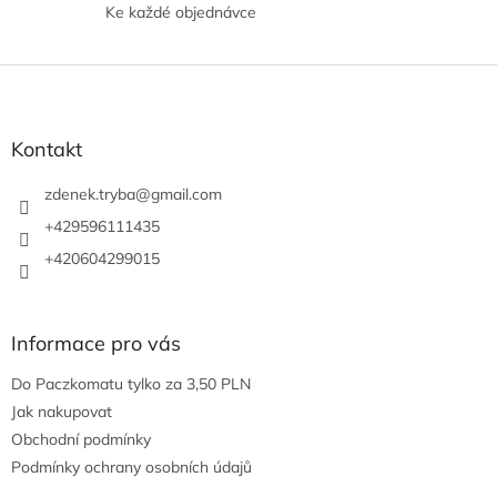
c
Ke každé objednávce
í
p
r
Z
v
á
k
p
y
a
Kontakt
v
ý
t
p
í
zdenek.tryba
@
gmail.com
i
+429596111435
s
u
+420604299015
Informace pro vás
Do Paczkomatu tylko za 3,50 PLN
Jak nakupovat
Obchodní podmínky
Podmínky ochrany osobních údajů