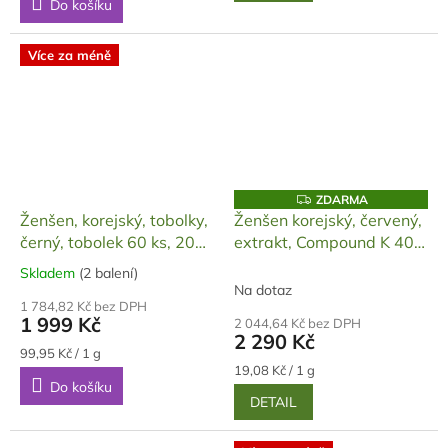
Do košíku
hvězdiček.
hvězdiček.
Více za méně
Z
ZDARMA
D
Ženšen, korejský, tobolky,
Ženšen korejský, červený,
A
černý, tobolek 60 ks, 20
extrakt, Compound K 40
R
M
000 mg
mg, 120 ml
A
Skladem
(2 balení)
Průměrné
Na dotaz
hodnocení
1 784,82 Kč bez DPH
produktu
1 999 Kč
2 044,64 Kč bez DPH
je
2 290 Kč
5,0
Měrná
99,95 Kč / 1 g
cena:
Měrná
z
19,08 Kč / 1 g
Do košíku
cena:
5
DETAIL
hvězdiček.