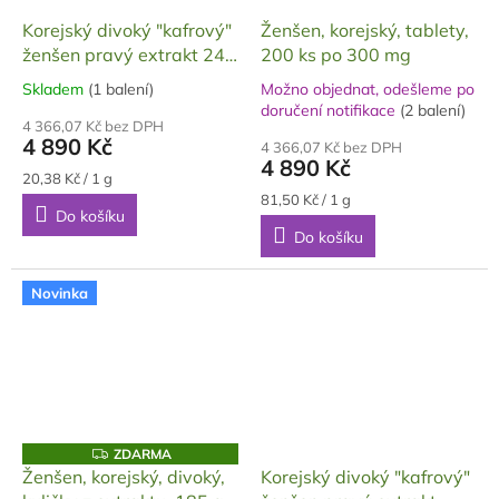
Korejský divoký "kafrový"
Ženšen, korejský, tablety,
ženšen pravý extrakt 240
200 ks po 300 mg
g
Skladem
(1 balení)
Možno objednat, odešleme po
Průměrné
Průměrné
doručení notifikace
(2 balení)
hodnocení
hodnocení
4 366,07 Kč bez DPH
produktu
4 890 Kč
produktu
4 366,07 Kč bez DPH
je
4 890 Kč
je
5,0
Měrná
20,38 Kč / 1 g
5,0
cena:
z
Měrná
81,50 Kč / 1 g
z
Do košíku
cena:
5
5
Do košíku
hvězdiček.
hvězdiček.
Novinka
Z
ZDARMA
D
Ženšen, korejský, divoký,
Korejský divoký "kafrový"
A