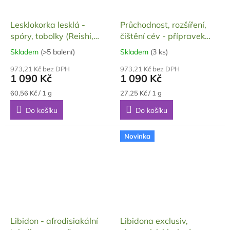
Lesklokorka lesklá -
Průchodnost, rozšíření,
spóry, tobolky (Reishi,
čištění cév - přípravek
Ganoderma) 60 ks, 18 g
Polynax, 100 tobolek, 40
Skladem
(>5 balení)
Skladem
(3 ks)
Průměrné
Průměrné
g
hodnocení
hodnocení
973,21 Kč bez DPH
973,21 Kč bez DPH
produktu
produktu
1 090 Kč
1 090 Kč
je
je
5,0
5,0
Měrná
Měrná
60,56 Kč / 1 g
27,25 Kč / 1 g
cena:
cena:
z
z
Do košíku
Do košíku
5
5
hvězdiček.
hvězdiček.
Novinka
Libidon - afrodisiakální
Libidona exclusiv,