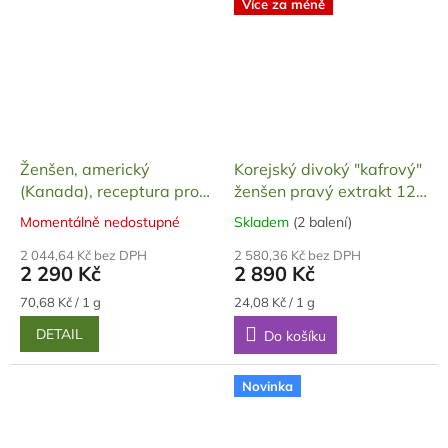
Více za méně
Ženšen, americký
Korejský divoký "kafrový"
(Kanada), receptura pro
ženšen pravý extrakt 120
muže, tobolky, želatinové,
g
Momentálně nedostupné
Skladem
(2 balení)
Průměrné
Průměrné
60 ks, 32,4 g
hodnocení
hodnocení
2 044,64 Kč bez DPH
2 580,36 Kč bez DPH
produktu
produktu
2 290 Kč
2 890 Kč
je
je
5,0
5,0
Měrná
Měrná
70,68 Kč / 1 g
24,08 Kč / 1 g
cena:
cena:
z
z
DETAIL
Do košíku
5
5
hvězdiček.
hvězdiček.
Novinka