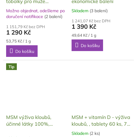
tobolky pro muže
ekonomické balení
Exclusive, 24 g
Možno objednat, odešleme po
Skladem
(3 balení)
Průměrné
Průměrné
doručení notifikace
(2 balení)
hodnocení
hodnocení
1 241,07 Kč bez DPH
produktu
1 390 Kč
produktu
1 151,79 Kč bez DPH
je
1 290 Kč
je
5,0
Měrná
49,64 Kč / 1 g
5,0
cena:
z
Měrná
53,75 Kč / 1 g
z
Do košíku
cena:
5
5
Do košíku
hvězdiček.
hvězdiček.
Tip
MSM výživa kloubů,
MSM + vitamín D - výživa
účinné látky 100%,
kloubů, , tablety 60 ks, 75
tablety 60 ks, 91,2 g
g
Skladem
(2 ks)
Průměrné