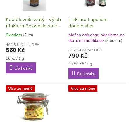
t
r
ů
o
d
Kadidlovník svatý - výluh
Tinktura Lupulium -
u
(tinktura Boswellia sacra)
double shot
k
- dvojitá síla (double
Skladem
(2 ks)
Možno objednat, odešleme po
Průměrné
t
shot), 10 ml
Průměrné
doručení notifikace
(2 balení)
hodnocení
hodnocení
ů
462,81 Kč bez DPH
produktu
560 Kč
produktu
652,89 Kč bez DPH
je
790 Kč
je
5,0
Měrná
56 Kč / 1 g
5,0
cena:
z
Měrná
39,50 Kč / 1 g
z
Do košíku
cena:
5
5
Do košíku
hvězdiček.
hvězdiček.
Více za méně
Více za méně