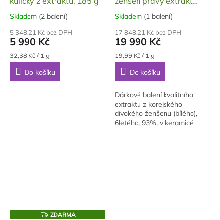
kuličky z extraktu, 185 g
ženšen pravý extrakt
R
M
1000 g
A
Skladem
(2 balení)
Skladem
(1 balení)
Průměrné
Průměrné
hodnocení
hodnocení
5 348,21 Kč bez DPH
17 848,21 Kč bez DPH
produktu
produktu
5 990 Kč
19 990 Kč
je
je
5,0
5,0
Měrná
Měrná
32,38 Kč / 1 g
19,99 Kč / 1 g
cena:
cena:
z
z
Do košíku
Do košíku
5
5
hvězdiček.
hvězdiček.
Dárkové balení kvalitního
extraktu z korejského
divokého ženšenu (bílého),
6letého, 93%, v keramicé
dóze (nová tmavě hnědá
barva) s dávkovací lžičkou, v
dárkové krabici,...
Z
ZDARMA