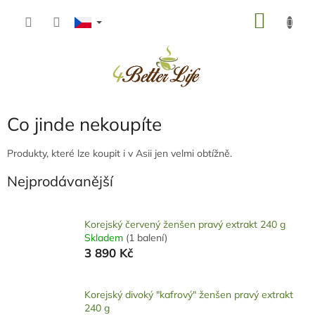
Přejít
NÁKU
na
obsah
KOŠÍK
Co jinde nekoupíte
Produkty, které lze koupit i v Asii jen velmi obtížně.
Nejprodávanější
Korejský červený ženšen pravý extrakt 240 g
Skladem
(1 balení)
3 890 Kč
Korejský divoký "kafrový" ženšen pravý extrakt
240 g