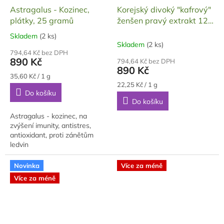
Astragalus - Kozinec,
Korejský divoký "kafrový"
plátky, 25 gramů
ženšen pravý extrakt 120
g
Skladem
(2 ks)
Průměrné
Skladem
(2 ks)
hodnocení
794,64 Kč bez DPH
produktu
890 Kč
794,64 Kč bez DPH
je
890 Kč
5,0
Měrná
35,60 Kč / 1 g
cena:
Měrná
z
22,25 Kč / 1 g
Do košíku
cena:
5
Do košíku
hvězdiček.
Astragalus - kozinec, na
zvýšení imunity, antistres,
antioxidant, proti zánětům
ledvin
Novinka
Více za méně
Více za méně