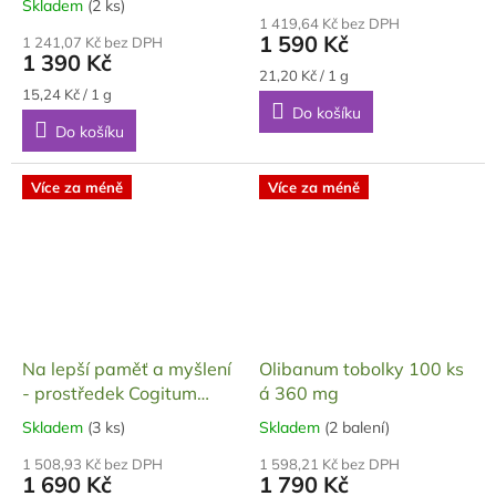
Skladem
(2 ks)
hodnocení
1 419,64 Kč bez DPH
produktu
1 590 Kč
1 241,07 Kč bez DPH
je
1 390 Kč
4,3
Měrná
21,20 Kč / 1 g
Měrná
cena:
z
15,24 Kč / 1 g
cena:
Do košíku
5
Do košíku
hvězdiček.
Více za méně
Více za méně
Na lepší paměť a myšlení
Olibanum tobolky 100 ks
- prostředek Cogitum
á 360 mg
Max, dárkové balení, 90
Skladem
(3 ks)
Skladem
(2 balení)
Průměrné
Průměrné
tobolek, 45 g
hodnocení
hodnocení
1 508,93 Kč bez DPH
1 598,21 Kč bez DPH
produktu
produktu
1 690 Kč
1 790 Kč
je
je