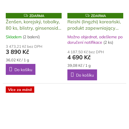
Z
Z
ZDARMA
ZDARMA
D
D
Ženšen, korejský, tobolky,
Reishi (lingzhi) koreański,
A
A
80 ks, blistry, ginsenosidy
produkt zapewniający
R
R
M
M
4mg/g, 24 g
długowieczność, silny
A
A
Skladem
(2 balení)
Možno objednat, odešleme po
Průměrné
Průměrné
ekstrakt GOLD, 120 g
doručení notifikace
(2 ks)
hodnocení
hodnocení
3 473,21 Kč bez DPH
produktu
3 890 Kč
produktu
4 187,50 Kč bez DPH
je
4 690 Kč
je
5,0
Měrná
36,02 Kč / 1 g
5,0
cena:
z
Měrná
39,08 Kč / 1 g
z
Do košíku
cena:
5
5
Do košíku
hvězdiček.
hvězdiček.
Více za méně