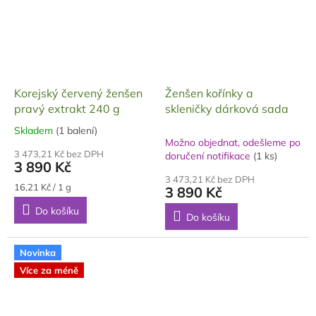
Korejský červený ženšen
Ženšen kořínky a
pravý extrakt 240 g
skleničky dárková sada
Skladem
(1 balení)
Průměrné
Možno objednat, odešleme po
hodnocení
3 473,21 Kč bez DPH
doručení notifikace
(1 ks)
produktu
3 890 Kč
je
3 473,21 Kč bez DPH
5,0
Měrná
16,21 Kč / 1 g
3 890 Kč
cena:
z
Do košíku
5
Do košíku
hvězdiček.
Novinka
Více za méně