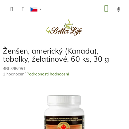
Přejít
NÁKU
na
obsah
KOŠÍK
Ženšen, americký (Kanada),
tobolky, želatinové, 60 ks, 30 g
4BL395/051
Průměrné
1 hodnocení
Podrobnosti hodnocení
hodnocení
produktu
je
5,0
z
5
hvězdiček.