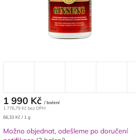
1 990 Kč
/ balení
1 776,79 Kč bez DPH
Měrná
66,33 Kč / 1 g
cena:
Možno objednat, odešleme po doručení