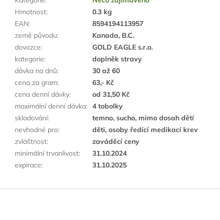
Kategorie
:
Něco zajímavého
Hmotnost
:
0.3 kg
EAN
:
8594194113957
země původu
:
Kanada, B.C.
dovozce
:
GOLD EAGLE s.r.o.
kategorie
:
doplněk stravy
dávka na dnů
:
30 až 60
cena za gram
:
63,- Kč
cena denní dávky
:
od 31,50 Kč
maximální denní dávka
:
4 tobolky
skladování
:
temno, sucho, mimo dosah dětí
nevhodné pro
:
děti, osoby ředící medikací krev
zvláštnost
:
zaváděcí ceny
minimální trvanlivost
:
31.10.2024
expirace
:
31.10.2025
Z
á
p