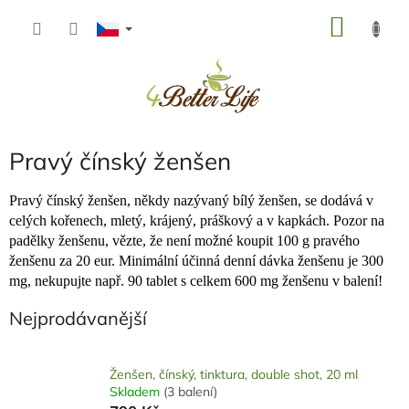
Přejít
NÁKU
na
obsah
KOŠÍK
Pravý čínský ženšen
Pravý čínský ženšen, někdy nazývaný bílý ženšen, se dodává v
celých kořenech, mletý, krájený, práškový a v kapkách. Pozor na
padělky ženšenu, vězte, že není možné koupit 100 g pravého
ženšenu za 20 eur. Minimální účinná denní dávka ženšenu je 300
mg, nekupujte např. 90 tablet s celkem 600 mg ženšenu v balení!
Nejprodávanější
Ženšen, čínský, tinktura, double shot, 20 ml
Skladem
(3 balení)