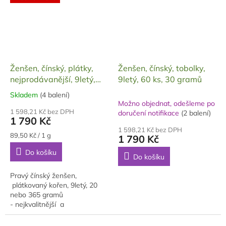
Ženšen, čínský, plátky,
Ženšen, čínský, tobolky,
nejprodávanější, 9letý,
9letý, 60 ks, 30 gramů
20000 mg
Skladem
(4 balení)
Průměrné
Možno objednat, odešleme po
hodnocení
1 598,21 Kč bez DPH
doručení notifikace
(2 balení)
produktu
1 790 Kč
je
1 598,21 Kč bez DPH
5,0
Měrná
89,50 Kč / 1 g
1 790 Kč
cena:
z
Do košíku
5
Do košíku
hvězdiček.
Pravý čínský ženšen,
plátkovaný kořen, 9letý, 20
nebo 365 gramů
- nejkvalitnější a
nejprodávanější pěstovaný
ženšen v naší nabídce