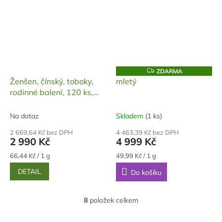
Z
ZDARMA
D
Ženšen, čínský, toboky,
mletý
A
rodinné balení, 120 ks,
R
M
45000 mg
A
Na dotaz
Skladem
(1 ks)
2 669,64 Kč bez DPH
4 463,39 Kč bez DPH
2 990 Kč
4 999 Kč
Měrná
Měrná
66,44 Kč / 1 g
49,99 Kč / 1 g
cena:
cena:
DETAIL
Do košíku
8
položek celkem
O
v