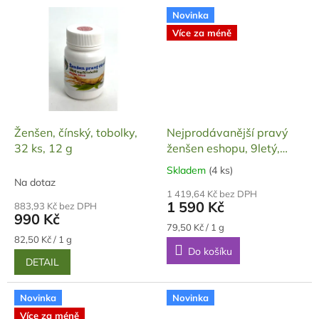
Novinka
Více za méně
Ženšen, čínský, tobolky,
Nejprodávanější pravý
32 ks, 12 g
ženšen eshopu, 9letý,
plátky, 20 g
Skladem
(4 ks)
Průměrné
Na dotaz
hodnocení
1 419,64 Kč bez DPH
produktu
1 590 Kč
883,93 Kč bez DPH
je
990 Kč
5,0
Měrná
79,50 Kč / 1 g
Měrná
cena:
z
82,50 Kč / 1 g
cena:
Do košíku
5
DETAIL
hvězdiček.
Novinka
Novinka
Více za méně