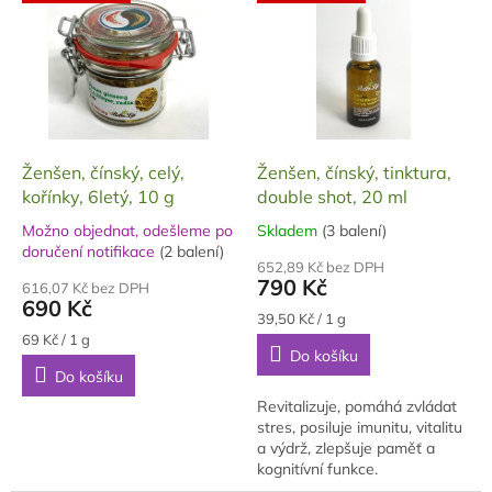
ý
o
p
d
i
u
s
k
p
t
r
ů
o
d
Ženšen, čínský, celý,
Ženšen, čínský, tinktura,
u
kořínky, 6letý, 10 g
double shot, 20 ml
k
Možno objednat, odešleme po
Skladem
(3 balení)
Průměrné
t
Průměrné
doručení notifikace
(2 balení)
hodnocení
hodnocení
ů
652,89 Kč bez DPH
produktu
790 Kč
produktu
616,07 Kč bez DPH
je
690 Kč
je
5,0
Měrná
39,50 Kč / 1 g
5,0
cena:
z
Měrná
69 Kč / 1 g
z
Do košíku
cena:
5
5
Do košíku
hvězdiček.
hvězdiček.
Revitalizuje, pomáhá zvládat
stres, posiluje imunitu, vitalitu
a výdrž, zlepšuje paměť a
kognitívní funkce.