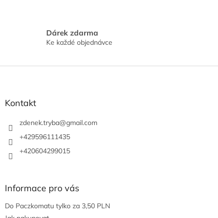
l
á
d
a
Dárek zdarma
c
Ke každé objednávce
í
p
r
Z
v
á
k
p
y
a
Kontakt
v
ý
t
p
í
zdenek.tryba
@
gmail.com
i
+429596111435
s
u
+420604299015
Informace pro vás
Do Paczkomatu tylko za 3,50 PLN
Jak nakupovat