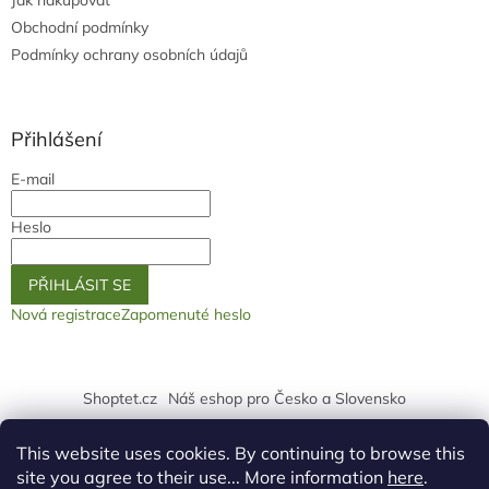
Obchodní podmínky
Podmínky ochrany osobních údajů
Přihlášení
E-mail
Heslo
PŘIHLÁSIT SE
Nová registrace
Zapomenuté heslo
Shoptet.cz
Náš eshop pro Česko a Slovensko
logo ž
This website uses cookies. By continuing to browse this
site you agree to their use... More information
here
.