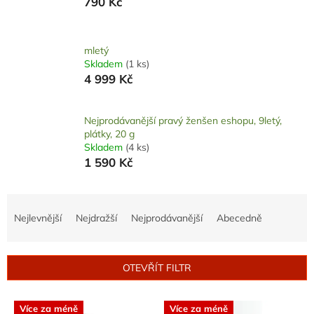
790 Kč
mletý
Skladem
(1 ks)
4 999 Kč
Nejprodávanější pravý ženšen eshopu, 9letý,
plátky, 20 g
Skladem
(4 ks)
1 590 Kč
Ř
a
Nejlevnější
Nejdražší
Nejprodávanější
Abecedně
z
e
n
OTEVŘÍT FILTR
í
p
V
r
Více za méně
Více za méně