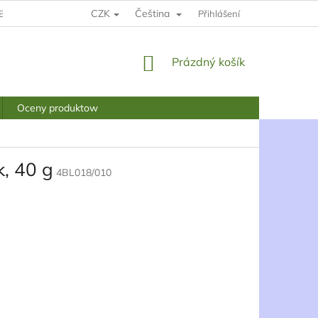
CZK
Čeština
BCHODNÍ PODMÍNKY
PODMÍNKY OCHRANY OSOBNÍCH ÚDAJŮ
Přihlášení
NÁKUPNÍ
Prázdný košík
KOŠÍK
Oceny produktow
k, 40 g
4BL018/010