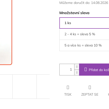
Můžeme doručit do:
14.08.2026
Množstevní sleva
1 ks
2 - 4 ks = sleva 5 %
5 a více ks = sleva 10 %
Přidat do koš
TISK
ZEPTAT SE