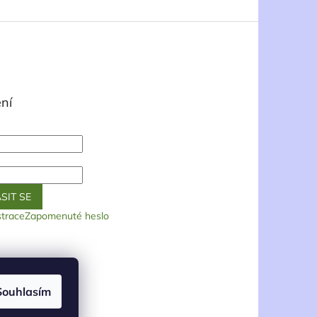
ní
SIT SE
strace
Zapomenuté heslo
Souhlasím