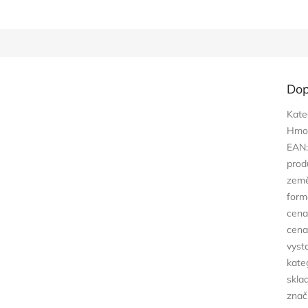
Dop
Kate
Hmo
EAN
prod
zem
form
cena
cena
vyst
kate
skla
znač