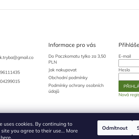
Informace pro vás
Přihláše
Do Paczkomatu tylko za 3,50
E-mail
k.tryba
@
gmail.co
PLN
Jak nakupovat
Heslo
96111435
Obchodní podmínky
04299015
Podmínky ochrany osobních
PŘIHLÁ
údajů
Nová regi
Shoptet.cz
Náš eshop pro Česko a Slovensko
e uses cookies. By continuing to
Odmítnout
site you agree to their use... More
logo ž
n
here
.