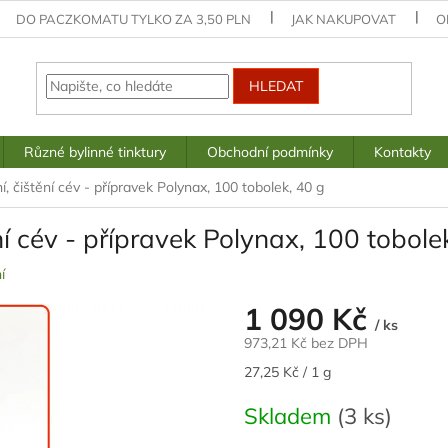
DO PACZKOMATU TYLKO ZA 3,50 PLN
JAK NAKUPOVAT
O
HLEDAT
Různé bylinné tinktury
Obchodní podmínky
Kontakty
í, čištění cév - přípravek Polynax, 100 tobolek, 40 g
ní cév - přípravek Polynax, 100 tobole
í
1 090 Kč
/ ks
973,21 Kč bez DPH
Měrná
27,25 Kč / 1 g
cena:
Skladem
(3 ks)