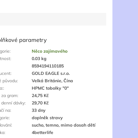
lňkové parametry
gorie
:
Něco zajímavého
tnost
:
0.03 kg
:
8594194110185
ucent
:
GOLD EAGLE s.r.o.
ě původu
:
Velká Británie, Čína
a:
:
HPMC tobolky "0"
 za gram
:
24,75 Kč
 denní dávky
:
29,70 Kč
ačí na
:
33 dny
gorie
:
doplněk stravy
dování
:
sucho, temno, mimo dosah dětí
ka
:
4betterlife