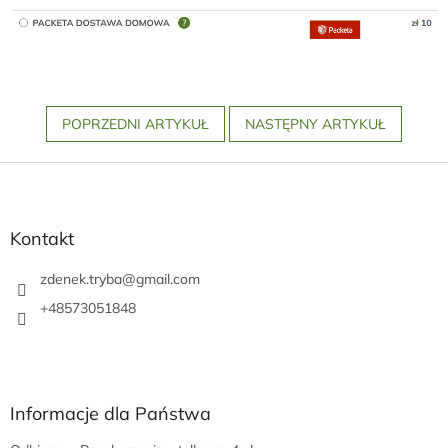
POPRZEDNI ARTYKUŁ
NASTĘPNY ARTYKUŁ
S
t
o
p
Kontakt
k
a
zdenek.tryba
@
gmail.com
+48573051848
Informacje dla Państwa