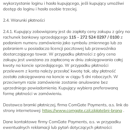
wykorzystanie loginu i hasła kupującego, jeśli kupujący umożliwi
dostęp do loginu i hasła osobie trzeciej.
2.4. Warunki płatności
2.4.1. Kupujący zobowiązany jest do zapłaty ceny zakupu z góry na
rachunek bankowy sprzedającego
115 - 272 524 0297 / 0100
z
podaniem numeru zamówienia jako symbolu zmiennego lub za
pobraniem u posiadacza licencji pocztowej lub przewoźnika
dostarczającego towar. W przypadku płatności z góry cena
zakupu jest uważana za zapłaconą w dniu zaksięgowania całej
kwoty na koncie sprzedającego. W przypadku płatności
przelewem z konta należy przesłać kwotę tak, aby płatność
została zaksięgowana na koncie w ciągu 5 dni roboczych. W
przeciwnym razie zamówienie zostanie anulowane bez
uprzedniego powiadomienia. Kupujący wybiera preferowaną
formę płatności w zamówieniu.
Dostawca bramki płatniczej, firma ComGate Payments, a.s. link do
strony internetowej:
https://www.comgate.cz/cz/platebni-brana
.
Dane kontaktowe firmy ComGate Payments, a.s. w przypadku
ewentualnych reklamacji lub pytań dotyczących płatności: