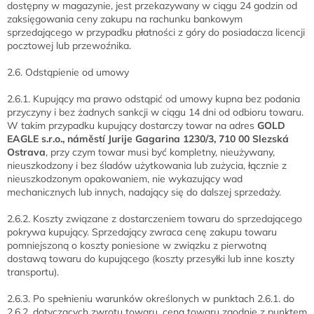
dostępny w magazynie, jest przekazywany w ciągu 24 godzin od
zaksięgowania ceny zakupu na rachunku bankowym
sprzedającego w przypadku płatności z góry do posiadacza licencji
pocztowej lub przewoźnika.
2.6. Odstąpienie od umowy
2.6.1. Kupujący ma prawo odstąpić od umowy kupna bez podania
przyczyny i bez żadnych sankcji w ciągu 14 dni od odbioru towaru.
W takim przypadku kupujący dostarczy towar na adres
GOLD
EAGLE s.r.o., náměstí Jurije Gagarina 1230/3, 710 00 Slezská
Ostrava
, przy czym towar musi być kompletny, nieużywany,
nieuszkodzony i bez śladów użytkowania lub zużycia, łącznie z
nieuszkodzonym opakowaniem, nie wykazujący wad
mechanicznych lub innych, nadający się do dalszej sprzedaży.
2.6.2. Koszty związane z dostarczeniem towaru do sprzedającego
pokrywa kupujący. Sprzedający zwraca cenę zakupu towaru
pomniejszoną o koszty poniesione w związku z pierwotną
dostawą towaru do kupującego (koszty przesyłki lub inne koszty
transportu).
2.6.3. Po spełnieniu warunków określonych w punktach 2.6.1. do
2.6.2. dotyczących zwrotu towaru, cena towaru zgodnie z punktem