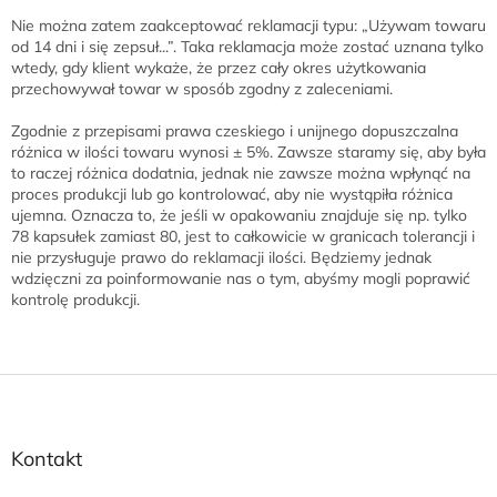
Nie można zatem zaakceptować reklamacji typu: „Używam towaru
od 14 dni i się zepsuł...”. Taka reklamacja może zostać uznana tylko
wtedy, gdy klient wykaże, że przez cały okres użytkowania
przechowywał towar w sposób zgodny z zaleceniami.
Zgodnie z przepisami prawa czeskiego i unijnego dopuszczalna
różnica w ilości towaru wynosi ± 5%. Zawsze staramy się, aby była
to raczej różnica dodatnia, jednak nie zawsze można wpłynąć na
proces produkcji lub go kontrolować, aby nie wystąpiła różnica
ujemna. Oznacza to, że jeśli w opakowaniu znajduje się np. tylko
78 kapsułek zamiast 80, jest to całkowicie w granicach tolerancji i
nie przysługuje prawo do reklamacji ilości. Będziemy jednak
wdzięczni za poinformowanie nas o tym, abyśmy mogli poprawić
kontrolę produkcji.
S
t
o
p
Kontakt
k