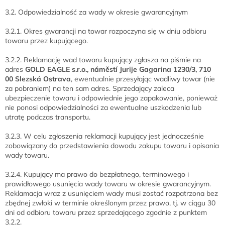
3.2. Odpowiedzialność za wady w okresie gwarancyjnym
3.2.1. Okres gwarancji na towar rozpoczyna się w dniu odbioru
towaru przez kupującego.
3.2.2. Reklamację wad towaru kupujący zgłasza na piśmie na
adres
GOLD EAGLE s.r.o., náměstí Jurije Gagarina 1230/3, 710
00 Slezská Ostrava
, ewentualnie przesyłając wadliwy towar (nie
za pobraniem) na ten sam adres. Sprzedający zaleca
ubezpieczenie towaru i odpowiednie jego zapakowanie, ponieważ
nie ponosi odpowiedzialności za ewentualne uszkodzenia lub
utratę podczas transportu.
3.2.3. W celu zgłoszenia reklamacji kupujący jest jednocześnie
zobowiązany do przedstawienia dowodu zakupu towaru i opisania
wady towaru.
3.2.4. Kupujący ma prawo do bezpłatnego, terminowego i
prawidłowego usunięcia wady towaru w okresie gwarancyjnym.
Reklamacja wraz z usunięciem wady musi zostać rozpatrzona bez
zbędnej zwłoki w terminie określonym przez prawo, tj. w ciągu 30
dni od odbioru towaru przez sprzedającego zgodnie z punktem
3.2.2.