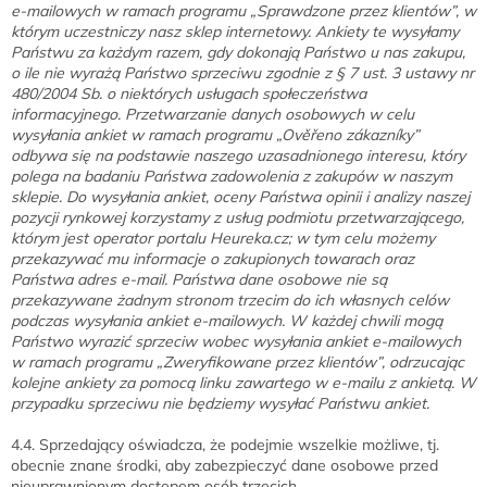
e-mailowych w ramach programu „Sprawdzone przez klientów”, w
którym uczestniczy nasz sklep internetowy. Ankiety te wysyłamy
Państwu za każdym razem, gdy dokonają Państwo u nas zakupu,
o ile nie wyrażą Państwo sprzeciwu zgodnie z § 7 ust. 3 ustawy nr
480/2004 Sb. o niektórych usługach społeczeństwa
informacyjnego. Przetwarzanie danych osobowych w celu
wysyłania ankiet w ramach programu „Ověřeno zákazníky”
odbywa się na podstawie naszego uzasadnionego interesu, który
polega na badaniu Państwa zadowolenia z zakupów w naszym
sklepie. Do wysyłania ankiet, oceny Państwa opinii i analizy naszej
pozycji rynkowej korzystamy z usług podmiotu przetwarzającego,
którym jest operator portalu Heureka.cz; w tym celu możemy
przekazywać mu informacje o zakupionych towarach oraz
Państwa adres e-mail. Państwa dane osobowe nie są
przekazywane żadnym stronom trzecim do ich własnych celów
podczas wysyłania ankiet e-mailowych. W każdej chwili mogą
Państwo wyrazić sprzeciw wobec wysyłania ankiet e-mailowych
w ramach programu „Zweryfikowane przez klientów”, odrzucając
kolejne ankiety za pomocą linku zawartego w e-mailu z ankietą. W
przypadku sprzeciwu nie będziemy wysyłać Państwu ankiet.
4.4. Sprzedający oświadcza, że podejmie wszelkie możliwe, tj.
obecnie znane środki, aby zabezpieczyć dane osobowe przed
nieuprawnionym dostępem osób trzecich.