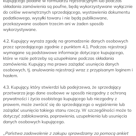
kupującego podane w formularzu rejestracyjnym lub podczas
składania zamówienia są poufne, będą wykorzystywane wyłącznie
do celów wewnętrznych sprzedającego, wystawienia dokumentu
podatkowego, wysyłki towaru i nie będą publikowane,
przekazywane osobom trzecim ani w żaden sposób
wykorzystywane.
4.2. Kupujący wyraża zgodę na gromadzenie danych osobowych
przez sprzedającego zgodnie z punktem 4.1. Podczas rejestracji
wymagane są podstawowe informacje dotyczące kupującego,
które w razie potrzeby są uzupełniane podczas składania
zamówienia. Kupujący ma prawo zażądać usunięcia danych
osobowych, tj. anulowania rejestracji wraz z przypisanym loginem i
hasłem.
4.3. Kupujący, który stwierdzi lub podejrzewa, że sprzedający
przetwarza jego dane osobowe w sposób niezgodny z ochroną
prywatności i życia osobistego kupującego lub niezgodny z
prawem, może zwrócić się do sprzedającego o wyjaśnienie lub
zażądać usunięcia takiego stanu rzeczy. W szczególności może to
dotyczyć zablokowania, poprawienia, uzupełnienia lub usunięcia
danych osobowych kupującego.
„Państwa zadowolenie z zakupu sprawdzamy za pomocą ankiet