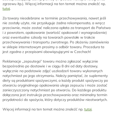
zgrzewu itp.). Więcej informacji na ten temat można znaleźć np.
tutaj
.
Za towary nieodebrane w terminie przechowywania, nawet jeśli
nie zostały użyte, nie przysługuje żadna rekompensata, a wręcz
przeciwnie, może zostać naliczona opłata za transport do Państwa
i z powrotem, opakowanie (wartość opakowań i wynagrodzenie)
oraz ewentualne szkody na towarach powstałe w trakcie
przechowywania i transportu zwrotnego. Po złożeniu zamówienia
w sklepie internetowym prosimy o odbiór towaru. Procedura ta
jest zgodna z przepisami obowiązującymi w Czechach!
Reklamacje „zepsutego” towaru można zgłaszać wyłącznie
bezpośrednio po dostawie i w ciągu 8 dni od daty dostawy,
wyłącznie na podstawie zdjęć uszkodzeń towaru wykonanych
natychmiast po jego otrzymaniu. Należy pamiętać, że suplementy
diety są produktami spożywczymi, a każdy produkt spożywczy po
otwarciu oryginalnego opakowania ulega zepsuciu i może zostać
zanieczyszczony natychmiast po otwarciu. Do każdego produktu
dołączona jest instrukcja przechowywania oraz minimalny termin
przydatności do spożycia, który dotyczy produktów nieotwartych.
Więcej informacji na ten temat można znaleźć np.
tutaj
.