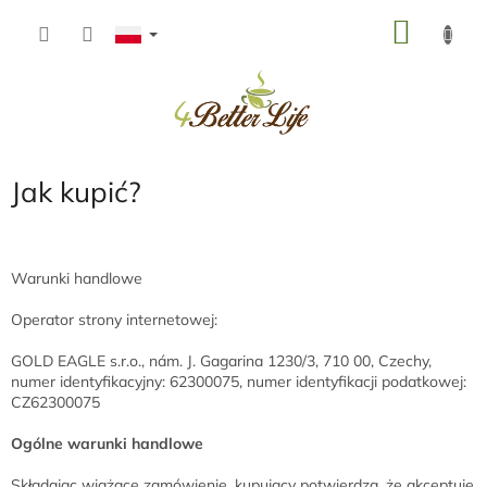
Przejść
KOSZ
do
treści
Jak kupić?
Warunki handlowe
Operator strony internetowej:
GOLD EAGLE s.r.o., nám. J. Gagarina 1230/3, 710 00, Czechy,
numer identyfikacyjny: 62300075, numer identyfikacji podatkowej:
CZ62300075
Ogólne warunki handlowe
Składając wiążące zamówienie, kupujący potwierdza, że akceptuje