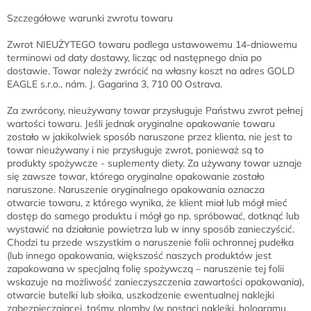
Szczegółowe warunki zwrotu towaru
Zwrot NIEUŻYTEGO towaru podlega ustawowemu 14-dniowemu
terminowi od daty dostawy, licząc od następnego dnia po
dostawie. Towar należy zwrócić na własny koszt na adres GOLD
EAGLE s.r.o., nám. J. Gagarina 3, 710 00 Ostrava.
Za zwrócony, nieużywany towar przysługuje Państwu zwrot pełnej
wartości towaru. Jeśli jednak oryginalne opakowanie towaru
zostało w jakikolwiek sposób naruszone przez klienta, nie jest to
towar nieużywany i nie przysługuje zwrot, ponieważ są to
produkty spożywcze - suplementy diety. Za używany towar uznaje
się zawsze towar, którego oryginalne opakowanie zostało
naruszone. Naruszenie oryginalnego opakowania oznacza
otwarcie towaru, z którego wynika, że klient miał lub mógł mieć
dostęp do samego produktu i mógł go np. spróbować, dotknąć lub
wystawić na działanie powietrza lub w inny sposób zanieczyścić.
Chodzi tu przede wszystkim o naruszenie folii ochronnej pudełka
(lub innego opakowania, większość naszych produktów jest
zapakowana w specjalną folię spożywczą – naruszenie tej folii
wskazuje na możliwość zanieczyszczenia zawartości opakowania),
otwarcie butelki lub słoika, uszkodzenie ewentualnej naklejki
zabezpieczającej, taśmy, plomby (w postaci naklejki, hologramu,