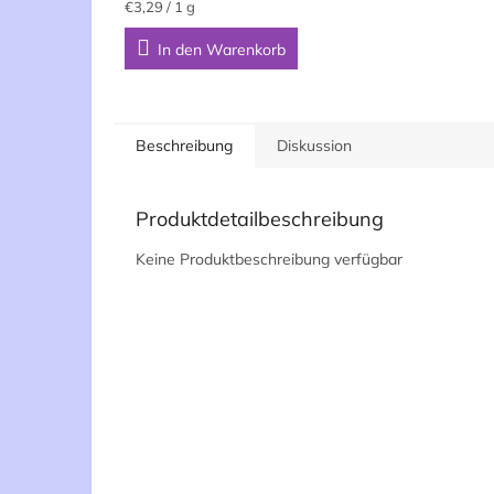
Verkaufspreis:
€3,29 / 1 g
von
5
In den Warenkorb
Sternen.
Beschreibung
Diskussion
Produktdetailbeschreibung
Keine Produktbeschreibung verfügbar