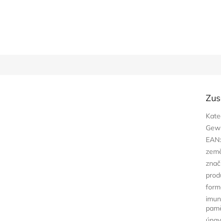
Zus
Kate
Gewi
EAN
zem
znač
prod
form
imuni
pam
únav