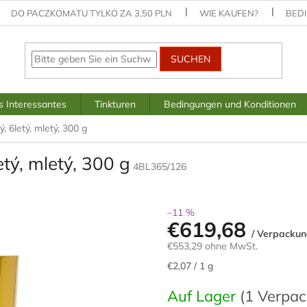
DO PACZKOMATU TYLKO ZA 3,50 PLN
WIE KAUFEN?
BED
SUCHEN
 Interessantes
Tinkturen
Bedingungen und Konditionen
, 6letý, mletý, 300 g
etý, mletý, 300 g
4BL365/126
–11 %
€619,68
/ Verpacku
€553,29 ohne MwSt.
Verkaufspreis:
€2,07 / 1 g
Auf Lager
(1 Verpa