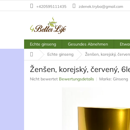
Zum
+420595111435
zdenek.tryba@gmail.com
Inhalt
springen
Echte ginseng
Gesundes Abnehmen
Etwas
Startseite
Echte ginseng
Ženšen, korejský, červený
Ženšen, korejský, červený, 6l
Die
Nicht bewertet
Bewertungsdetails
Marke:
Ginseng
durchschnittliche
Produktbewertung
ist
0,0
von
5
Sternen.