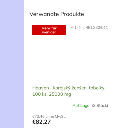
Verwandte Produkte
Art.-Nr.:
4BL330/011
Mehr für
weniger
Heaven - korejský ženšen, tobolky,
100 ks, 25000 mg
Auf Lager
(3 Stück)
Die
durchschnittliche
€73,46 ohne MwSt.
Produktbewertung
€82,27
ist
5,0