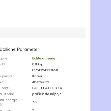
ätzliche Parameter
gorie
:
Echte ginseng
cht
:
0.8 kg
:
8594194113650
ě původu
:
Korea
ka
:
4betterlife
ucent
:
GOLD EAGLE s.r.o.
a užívání
:
prášek do nápoje
ta, energie,
???
ěť
:
a, stres
:
?