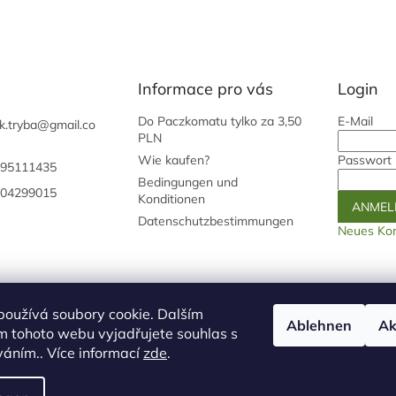
Informace pro vás
Login
Do Paczkomatu tylko za 3,50
E-Mail
k.tryba
@
gmail.co
PLN
Wie kaufen?
Passwort
95111435
Bedingungen und
04299015
Konditionen
ANMEL
Datenschutzbestimmungen
Neues Kon
Unsere Heimseite
Můjprvníeshop.cz
používá soubory cookie. Dalším
Ablehnen
Ak
m tohoto webu vyjadřujete souhlas s
logo ž
íváním.. Více informací
zde
.