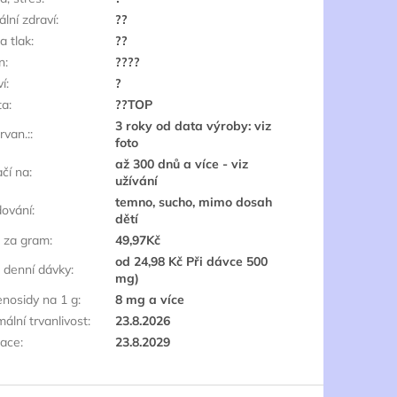
ální zdraví
:
??
a tlak
:
??
n
:
????
ví
:
?
ta
:
??TOP
3 roky od data výroby: viz
rvan.:
:
foto
až 300 dnů a více - viz
ačí na
:
užívání
temno, sucho, mimo dosah
dování
:
dětí
 za gram
:
49,97Kč
od 24,98 Kč Při dávce 500
 denní dávky
:
mg)
enosidy na 1 g
:
8 mg a více
ální trvanlivost
:
23.8.2026
race
:
23.8.2029