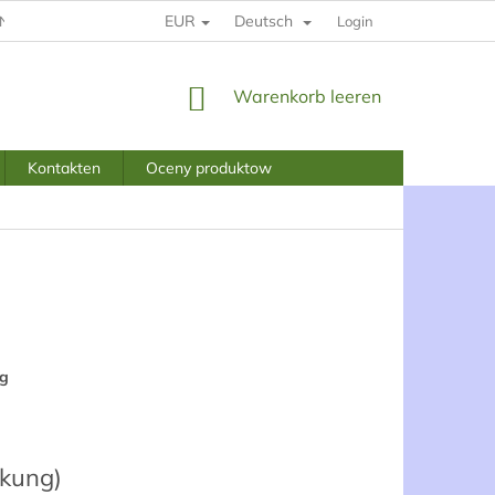
EUR
Deutsch
INGUNGEN UND KONDITIONEN
DATENSCHUTZBESTIMMUNGEN
Login
WARENKORB
Warenkorb leeren
Kontakten
Oceny produktow
ng
ckung)