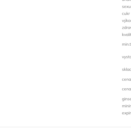
sexu
cukr 
výko
zdra
kvali
min.t
vyst
skla
cena
cena
gins
minim
expi