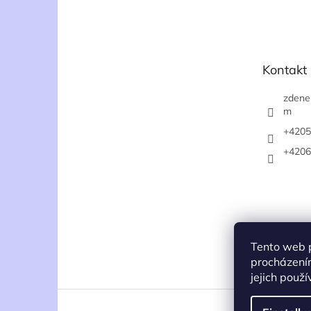
u
ß
z
e
Kontakt
i
l
zdene
e
m
+4205
+4206
Tento web 
procházení
jejich použ