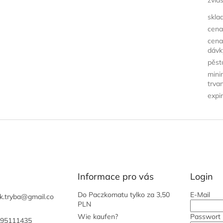
skla
cena
cena
dávk
pěst
mini
trvan
expi
Informace pro vás
Login
Do Paczkomatu tylko za 3,50
E-Mail
k.tryba
@
gmail.co
PLN
Wie kaufen?
Passwort
95111435