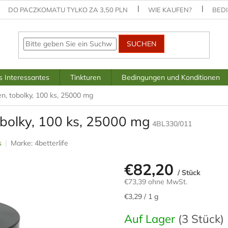
DO PACZKOMATU TYLKO ZA 3,50 PLN
WIE KAUFEN?
BED
SUCHEN
 Interessantes
Tinkturen
Bedingungen und Konditionen
n, tobolky, 100 ks, 25000 mg
obolky, 100 ks, 25000 mg
4BL330/011
s
Marke:
4betterlife
€82,20
/ Stück
€73,39 ohne MwSt.
Verkaufspreis:
€3,29 / 1 g
Auf Lager
(3 Stück)