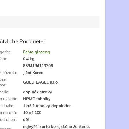
ätzliche Parameter
gorie
:
Echte ginseng
cht
:
0.4 kg
:
8594194113308
ě původu
:
JIžní Korea
zce,
GOLD EAGLE s.r.o.
bce
:
gorie
:
doplněk stravy
a užívání
:
HPMC tobolky
í dávka
:
1 až 2 tobolky dopoledne
a na dnů
:
40 až 100
odné pro
:
děti
nejvyšší sorta korejského ženšenu:
štnost
: