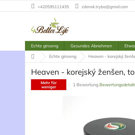
Zum
+420595111435
zdenek.tryba@gmail.com
Inhalt
springen
Echte ginseng
Gesundes Abnehmen
Etwas
Startseite
Echte ginseng
Heaven - korejský ženše
Heaven - korejský ženšen, t
Mehr für
Die
1 Bewertung
Bewertungsdetail
weniger
durchschnittliche
Produktbewertung
ist
5,0
von
5
Sternen.