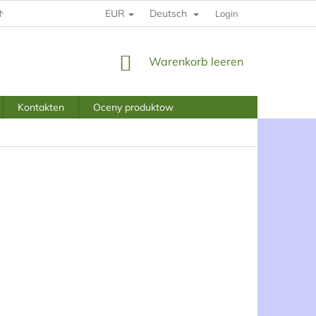
EUR
Deutsch
INGUNGEN UND KONDITIONEN
DATENSCHUTZBESTIMMUNGEN
Login
WARENKORB
Warenkorb leeren
Kontakten
Oceny produktow