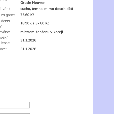
Grade Heaven
dování
:
sucho, temno, mimo dosah dětí
 za gram
:
75,60 Kč
 denní
18,90 až 37,80 Kč
y
:
ováno
:
mistrem ženšenu v koreji
mální
31.1.2026
livost
:
race
:
31.1.2028