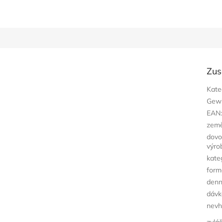
Zus
Kate
Gewi
EAN
zem
dovo
výro
kate
form
denn
dávk
nevh
zvlá