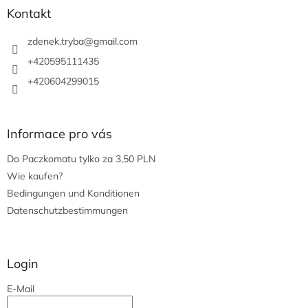
t
z
Kontakt
e
e
i
zdenek.tryba
@
gmail.com
l
+420595111435
e
+420604299015
Informace pro vás
Do Paczkomatu tylko za 3,50 PLN
Wie kaufen?
Bedingungen und Konditionen
Datenschutzbestimmungen
Login
E-Mail