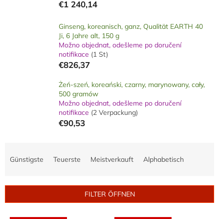
€1 240,14
Ginseng, koreanisch, ganz, Qualität EARTH 40
Ji, 6 Jahre alt, 150 g
Možno objednat, odešleme po doručení
notifikace
(1 St)
€826,37
Żeń-szeń, koreański, czarny, marynowany, cały,
500 gramów
Možno objednat, odešleme po doručení
notifikace
(2 Verpackung)
€90,53
P
r
Günstigste
Teuerste
Meistverkauft
Alphabetisch
o
d
u
FILTER ÖFFNEN
k
t
L