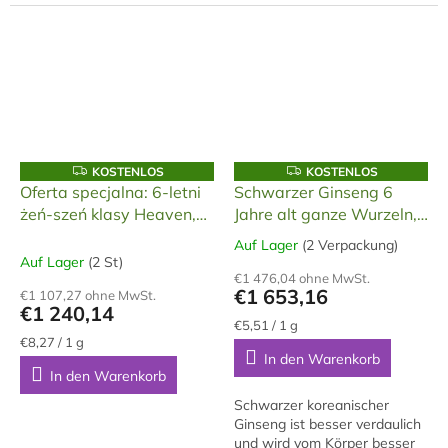
Kenner.
K
K
KOSTENLOS
KOSTENLOS
O
O
Oferta specjalna: 6-letni
Schwarzer Ginseng 6
S
S
żeń-szeń klasy Heaven,
Jahre alt ganze Wurzeln,
T
T
E
E
30 Ji, 150 g
300 g
N
N
Auf Lager
(2 Verpackung)
Die
L
L
Auf Lager
(2 St)
durchschnittliche
O
O
€1 476,04 ohne MwSt.
S
S
Produktbewertung
€1 653,16
€1 107,27 ohne MwSt.
ist
€1 240,14
5,0
Verkaufspreis:
€5,51 / 1 g
Verkaufspreis:
von
€8,27 / 1 g
In den Warenkorb
5
In den Warenkorb
Sternen.
Schwarzer koreanischer
Ginseng ist besser verdaulich
und wird vom Körper besser