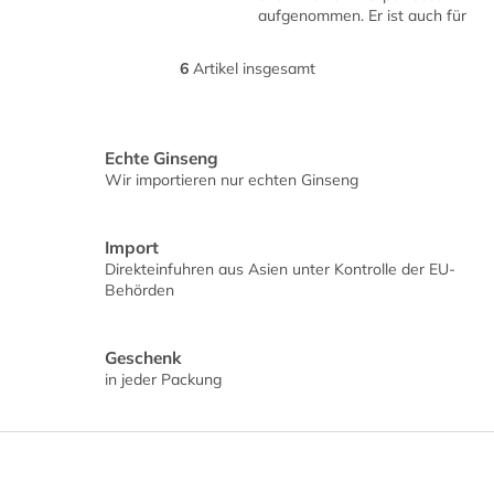
aufgenommen. Er ist auch für
Personen unter 35 Jahren,
aber nicht unter 18 Jahren
6
Artikel insgesamt
S
geeignet, und...
t
e
u
Echte Ginseng
e
r
Wir importieren nur echten Ginseng
e
l
e
Import
m
Direkteinfuhren aus Asien unter Kontrolle der EU-
e
Behörden
n
t
e
Geschenk
d
in jeder Packung
e
r
L
F
i
u
s
ß