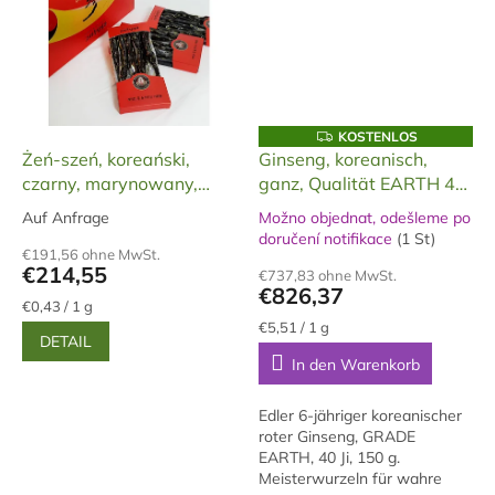
K
KOSTENLOS
O
Żeń-szeń, koreański,
Ginseng, koreanisch,
S
czarny, marynowany,
ganz, Qualität EARTH 40
T
E
cały, 500 gramów
Ji, 6 Jahre alt, 150 g
N
Auf Anfrage
Možno objednat, odešleme po
Die
L
Die
doručení notifikace
(1 St)
durchschnittliche
O
durchschnittliche
€191,56 ohne MwSt.
S
Produktbewertung
€214,55
Produktbewertung
€737,83 ohne MwSt.
ist
€826,37
ist
5,0
Verkaufspreis:
€0,43 / 1 g
5,0
von
Verkaufspreis:
€5,51 / 1 g
von
DETAIL
5
5
In den Warenkorb
Sternen.
Sternen.
Edler 6-jähriger koreanischer
roter Ginseng, GRADE
EARTH, 40 Ji, 150 g.
Meisterwurzeln für wahre