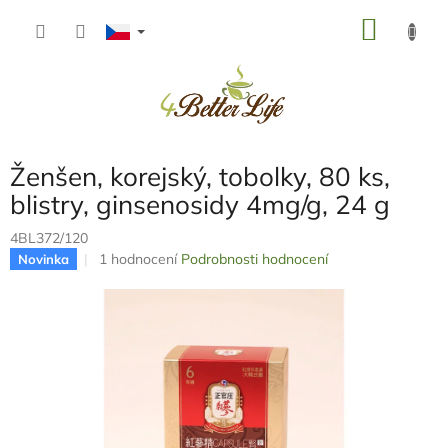
Přejít
NÁKU
na
obsah
KOŠÍK
Ženšen, korejský, tobolky, 80 ks,
blistry, ginsenosidy 4mg/g, 24 g
4BL372/120
Průměrné
1 hodnocení
Podrobnosti hodnocení
Novinka
hodnocení
produktu
je
5,0
z
5
hvězdiček.