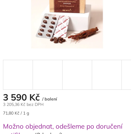
3 590 Kč
/ balení
3 205,36 Kč bez DPH
Měrná
71,80 Kč / 1 g
cena:
Možno objednat, odešleme po doručení