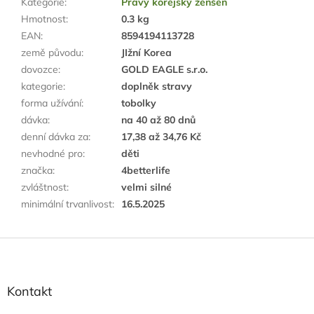
Kategorie
:
Pravý korejský ženšen
Hmotnost
:
0.3 kg
EAN
:
8594194113728
země původu
:
JIžní Korea
dovozce
:
GOLD EAGLE s.r.o.
kategorie
:
doplněk stravy
forma užívání
:
tobolky
dávka
:
na 40 až 80 dnů
denní dávka za
:
17,38 až 34,76 Kč
nevhodné pro
:
děti
značka
:
4betterlife
zvláštnost
:
velmi silné
minimální trvanlivost
:
16.5.2025
Z
á
p
a
Kontakt
t