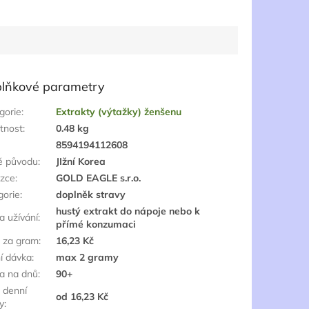
lňkové parametry
gorie
:
Extrakty (výtažky) ženšenu
tnost
:
0.48 kg
:
8594194112608
ě původu
:
JIžní Korea
zce
:
GOLD EAGLE s.r.o.
gorie
:
doplněk stravy
hustý extrakt do nápoje nebo k
a užívání
:
přímé konzumaci
 za gram
:
16,23 Kč
í dávka
:
max 2 gramy
a na dnů
:
90+
 denní
od 16,23 Kč
y
: