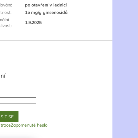
dování
:
po otevření v lednici
štnost
:
15 mg/g ginsenosidů
mální
1.9.2025
livost
:
ní
SIT SE
strace
Zapomenuté heslo