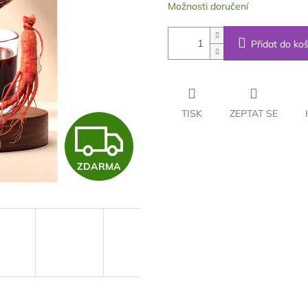
Možnosti doručení
Přidat do koš
TISK
ZEPTAT SE
Z
ZDARMA
D
A
R