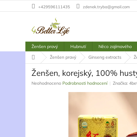
Přejít
+429596111435
zdenek.tryba@gmail.com
na
obsah
Ženšen pravý
Hubnutí
Něco zajímavého
Domů
Ženšen pravý
Ginseng extracts
Ž
Ženšen, korejský, 100% hustý
Průměrné
Neohodnoceno
Podrobnosti hodnocení
Značka:
4bet
hodnocení
produktu
je
0,0
z
5
hvězdiček.