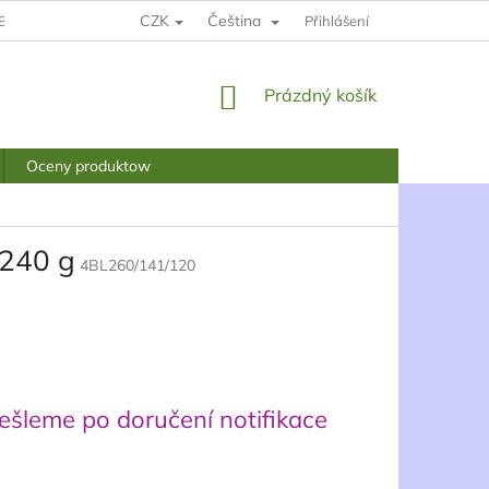
CZK
Čeština
BCHODNÍ PODMÍNKY
PODMÍNKY OCHRANY OSOBNÍCH ÚDAJŮ
Přihlášení
NÁKUPNÍ
Prázdný košík
KOŠÍK
Oceny produktow
 240 g
4BL260/141/120
šleme po doručení notifikace