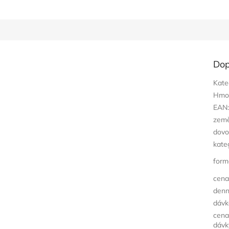
M
A
Dop
Kate
Hmo
EAN
zem
dovo
kate
form
cena
denn
dávk
cena
dávk