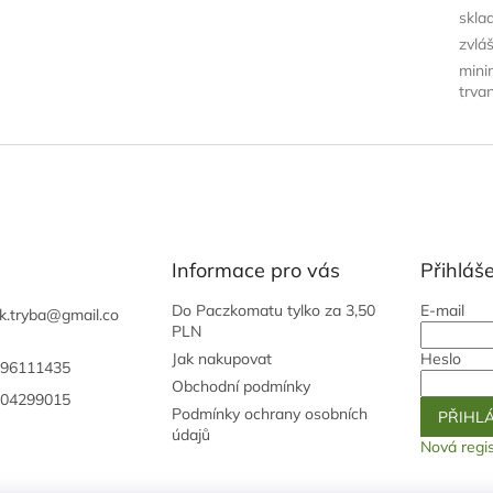
skla
zvlá
mini
trvan
Informace pro vás
Přihláše
Do Paczkomatu tylko za 3,50
E-mail
k.tryba
@
gmail.co
PLN
Jak nakupovat
Heslo
96111435
Obchodní podmínky
04299015
Podmínky ochrany osobních
PŘIHLÁ
údajů
Nová regi