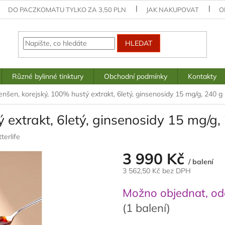
DO PACZKOMATU TYLKO ZA 3,50 PLN
JAK NAKUPOVAT
O
HLEDAT
Různé bylinné tinktury
Obchodní podmínky
Kontakty
enšen, korejský, 100% hustý extrakt, 6letý, ginsenosidy 15 mg/g, 240 g
 extrakt, 6letý, ginsenosidy 15 mg/g,
terlife
3 990 Kč
/ balení
3 562,50 Kč bez DPH
Měrná
Možno objednat, ode
cena:
(1 balení)