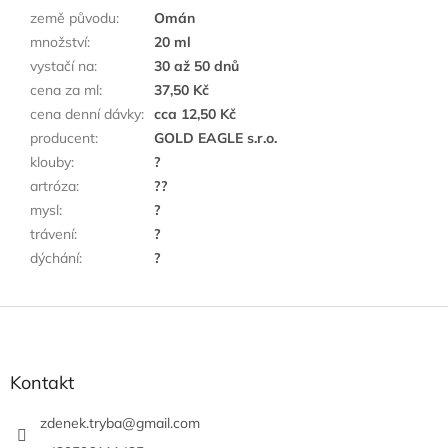
země původu
:
Omán
množství
:
20 ml
vystačí na
:
30 až 50 dnů
cena za ml
:
37,50 Kč
cena denní dávky
:
cca 12,50 Kč
producent
:
GOLD EAGLE s.r.o.
klouby
:
?
artróza
:
??
mysl
:
?
trávení
:
?
dýchání
:
?
Z
á
p
a
Kontakt
t
í
zdenek.tryba
@
gmail.com