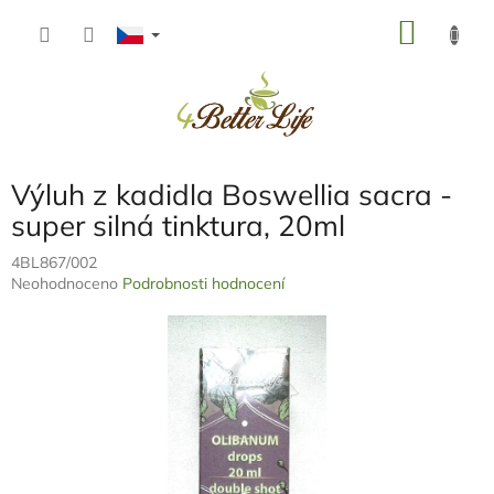
Přejít
NÁKU
na
obsah
KOŠÍK
Výluh z kadidla Boswellia sacra -
super silná tinktura, 20ml
4BL867/002
Průměrné
Neohodnoceno
Podrobnosti hodnocení
hodnocení
produktu
je
0,0
z
5
hvězdiček.