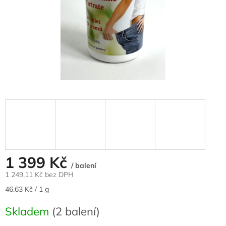
1 399 Kč
/ balení
1 249,11 Kč bez DPH
Měrná
46,63 Kč / 1 g
cena:
Skladem
(2 balení)