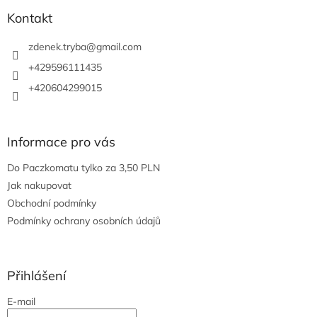
p
a
Kontakt
t
í
zdenek.tryba
@
gmail.com
+429596111435
+420604299015
Informace pro vás
Do Paczkomatu tylko za 3,50 PLN
Jak nakupovat
Obchodní podmínky
Podmínky ochrany osobních údajů
Přihlášení
E-mail