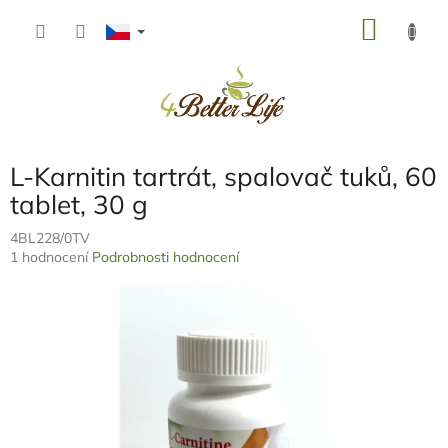
Přejít
NÁKU
na
obsah
KOŠÍK
L-Karnitin tartrát, spalovač tuků, 60
tablet, 30 g
4BL228/0TV
Průměrné
1 hodnocení
Podrobnosti hodnocení
hodnocení
produktu
je
5,0
z
5
hvězdiček.