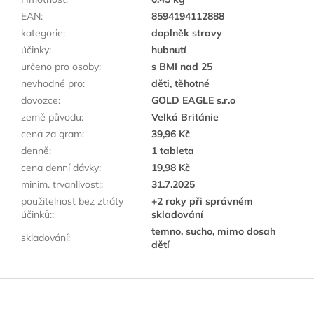
EAN
:
8594194112888
kategorie
:
doplněk stravy
účinky
:
hubnutí
určeno pro osoby
:
s BMI nad 25
nevhodné pro
:
děti, těhotné
dovozce
:
GOLD EAGLE s.r.o
země původu
:
Velká Británie
cena za gram
:
39,96 Kč
denně
:
1 tableta
cena denní dávky
:
19,98 Kč
minim. trvanlivost:
:
31.7.2025
použitelnost bez ztráty
+2 roky při správném
účinků:
:
skladování
temno, sucho, mimo dosah
skladování
:
dětí
Z
á