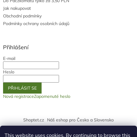
Do Paczkomatu tylko za 3,50 PLN
Jak nakupovat
Obchodní podmínky
Podmínky ochrany osobních údajů
Přihlášení
E-mail
Heslo
PŘIHLÁSIT SE
Nová registrace
Zapomenuté heslo
Shoptet.cz
Náš eshop pro Česko a Slovensko
logo ž
This website uses cookies. By continuing to browse this