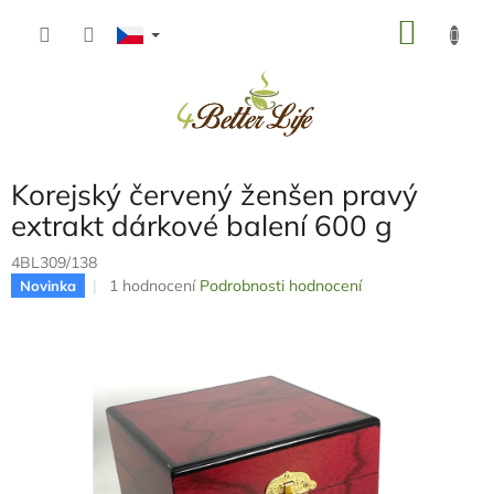
Přejít
NÁKU
na
obsah
KOŠÍK
Korejský červený ženšen pravý
extrakt dárkové balení 600 g
4BL309/138
Průměrné
1 hodnocení
Podrobnosti hodnocení
Novinka
hodnocení
produktu
je
5,0
z
5
hvězdiček.