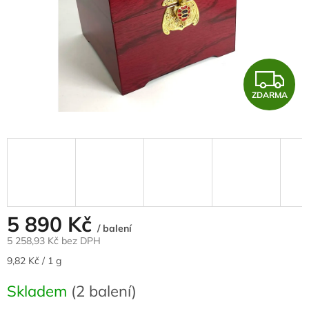
Z
ZDARMA
D
A
R
M
A
5 890 Kč
/ balení
5 258,93 Kč bez DPH
Měrná
9,82 Kč / 1 g
cena:
Skladem
(2 balení)