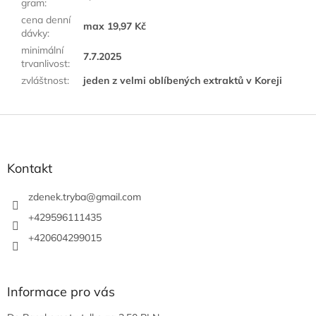
gram
:
cena denní
max 19,97 Kč
dávky
:
minimální
7.7.2025
trvanlivost
:
zvláštnost
:
jeden z velmi oblíbených extraktů v Koreji
Z
á
p
a
Kontakt
t
í
zdenek.tryba
@
gmail.com
+429596111435
+420604299015
Informace pro vás