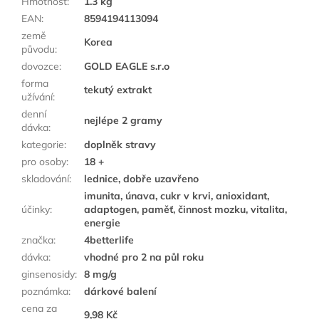
Hmotnost
:
1.3 kg
EAN
:
8594194113094
země
Korea
původu
:
dovozce
:
GOLD EAGLE s.r.o
forma
tekutý extrakt
užívání
:
denní
nejlépe 2 gramy
dávka
:
kategorie
:
doplněk stravy
pro osoby
:
18 +
skladování
:
lednice, dobře uzavřeno
imunita, únava, cukr v krvi, anioxidant,
účinky
:
adaptogen, paměť, činnost mozku, vitalita,
energie
značka
:
4betterlife
dávka
:
vhodné pro 2 na půl roku
ginsenosidy
:
8 mg/g
poznámka
:
dárkové balení
cena za
9,98 Kč