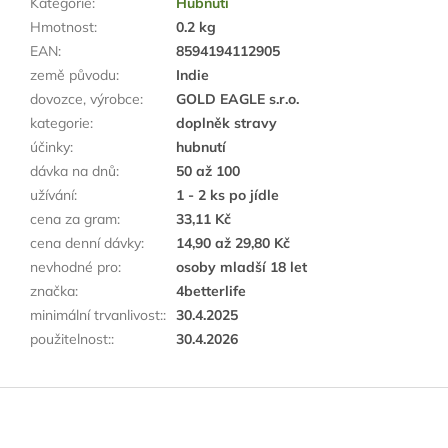
Kategorie
:
Hubnutí
Hmotnost
:
0.2 kg
EAN
:
8594194112905
země původu
:
Indie
dovozce, výrobce
:
GOLD EAGLE s.r.o.
kategorie
:
doplněk stravy
účinky
:
hubnutí
dávka na dnů
:
50 až 100
užívání
:
1 - 2 ks po jídle
cena za gram
:
33,11 Kč
cena denní dávky
:
14,90 až 29,80 Kč
nevhodné pro
:
osoby mladší 18 let
značka
:
4betterlife
minimální trvanlivost:
:
30.4.2025
použitelnost:
:
30.4.2026
Z
á
p