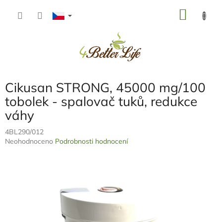
Přejít
NÁKU
na
obsah
KOŠÍK
Cikusan STRONG, 45000 mg/100
tobolek - spalovač tuků, redukce
váhy
4BL290/012
Průměrné
Neohodnoceno
Podrobnosti hodnocení
hodnocení
produktu
je
0,0
z
5
hvězdiček.