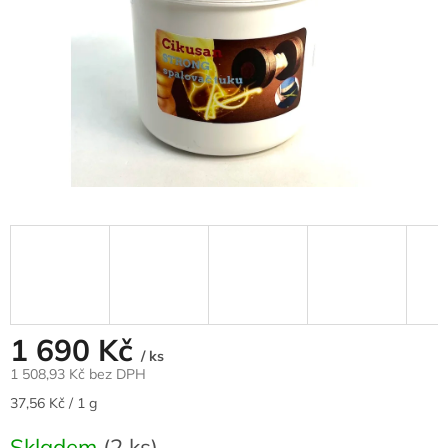
1 690 Kč
/ ks
1 508,93 Kč bez DPH
Měrná
37,56 Kč / 1 g
cena:
Skladem
(2 ks)