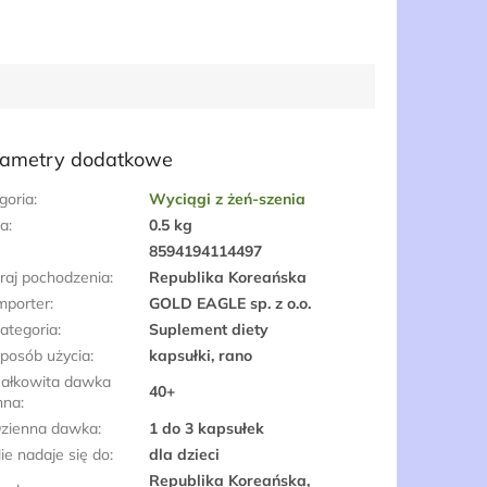
ametry dodatkowe
goria
:
Wyciągi z żeń-szenia
a
:
0.5 kg
:
8594194114497
raj pochodzenia
:
Republika Koreańska
mporter
:
GOLD EAGLE sp. z o.o.
ategoria
:
Suplement diety
posób użycia
:
kapsułki, rano
ałkowita dawka
40+
nna
:
zienna dawka
:
1 do 3 kapsułek
ie nadaje się do
:
dla dzieci
Republika Koreańska,