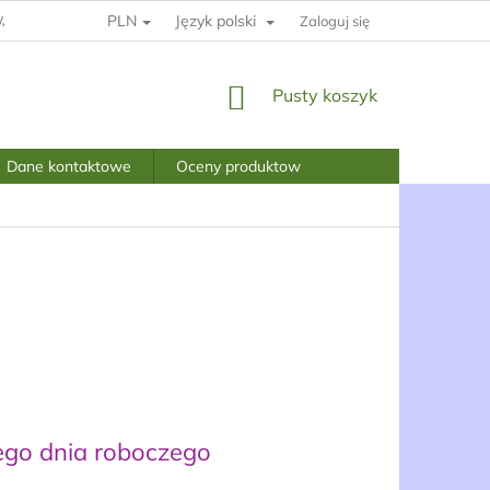
PLN
Język polski
ARUNKI I POSTANOWIENIA
POLITYKA PRYWATNOŚCI
Zaloguj się
KOSZYK
Pusty koszyk
Dane kontaktowe
Oceny produktow
go dnia roboczego