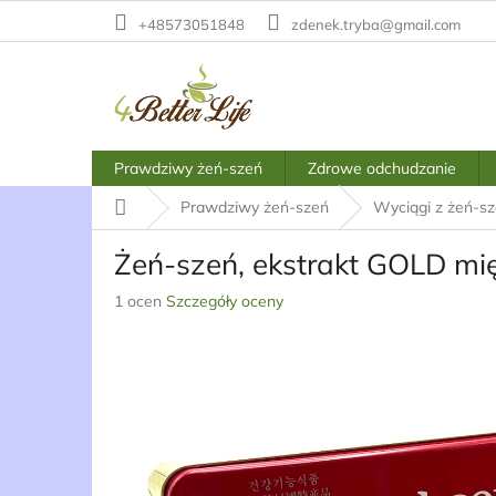
Przejść
+48573051848
zdenek.tryba@gmail.com
do
treści
Prawdziwy żeń-szeń
Zdrowe odchudzanie
Home
Prawdziwy żeń-szeń
Wyciągi z żeń-sz
Żeń-szeń, ekstrakt GOLD mięk
Średnia
1 ocen
Szczegóły oceny
ocena
produktu
wynosi
5,0
na
5
gwiazdek.