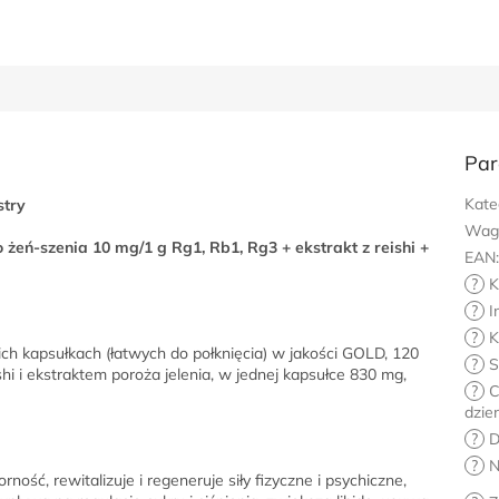
Par
Kate
stry
Wag
żeń-szenia 10 mg/1 g Rg1, Rb1, Rg3 + ekstrakt z reishi +
EAN
?
K
?
I
?
K
ch kapsułkach (łatwych do połknięcia) w jakości GOLD, 120
?
S
hi i ekstraktem poroża jelenia, w jednej kapsułce 830 mg,
?
C
dzie
?
D
?
N
ość, rewitalizuje i regeneruje siły fizyczne i psychiczne,