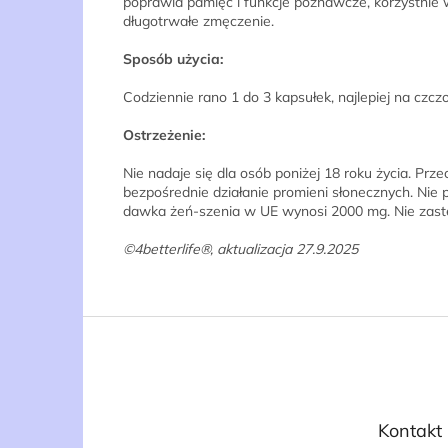
poprawia pamięć i funkcje poznawcze, korzystnie w
długotrwałe zmęczenie.
Sposób użycia:
Codziennie rano 1 do 3 kapsułek, najlepiej na czczo
Ostrzeżenie:
Nie nadaje się dla osób poniżej 18 roku życia. P
bezpośrednie działanie promieni słonecznych. Nie
dawka żeń-szenia w UE wynosi 2000 mg. Nie zastęp
©4betterlife®, aktualizacja 27.9.2025
S
t
o
p
k
Kontakt
a