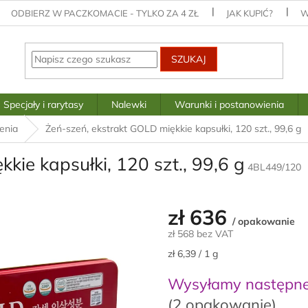
ODBIERZ W PACZKOMACIE - TYLKO ZA 4 ZŁ
JAK KUPIĆ?
W
SZUKAJ
Specjały i rarytasy
Nalewki
Warunki i postanowienia
enia
Żeń-szeń, ekstrakt GOLD miękkie kapsułki, 120 szt., 99,6 g
kie kapsułki, 120 szt., 99,6 g
4BL449/120
zł 636
/ opakowanie
zł 568 bez VAT
Cena
zł 6,39 / 1 g
jednostkowa:
Wysyłamy następne
(2 opakowanie)