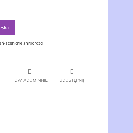
szyka
eń-szenia/reishi/poroża
POWIADOM MNIE
UDOSTĘPNIJ