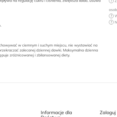
pływa na regulację cukru i ciśnienia, zwiększa libido, usuwa
?
Z
osob
?
W
?
N
.
rzechowywać w ciemnym i suchym miejscu, nie wystawiać na
 przekraczać zalecanej dziennej dawki. Maksymalna dzienna
uje zróżnicowanej i zbilansowanej diety.
Informacje dla
Zaloguj 