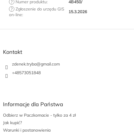
?
Numer produktu
:
4B450/
?
Zgłoszenie do urzędu GIS
15.3.2026
on-line
:
S
t
o
p
Kontakt
k
a
zdenek.tryba
@
gmail.com
+48573051848
Informacje dla Państwa
Odbierz w Paczkomacie - tylko za 4 zł
Jak kupić?
Warunki i postanowienia