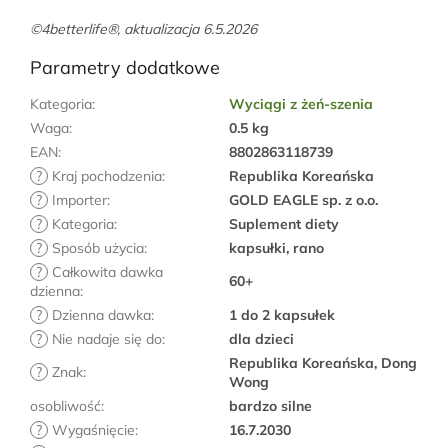
©4betterlife®, aktualizacja 6.5.2026
Parametry dodatkowe
Kategoria
:
Wyciągi z żeń-szenia
Waga
:
0.5 kg
EAN
:
8802863118739
?
Kraj pochodzenia
:
Republika Koreańska
?
Importer
:
GOLD EAGLE sp. z o.o.
?
Kategoria
:
Suplement diety
?
Sposób użycia
:
kapsułki, rano
?
Całkowita dawka
60+
dzienna
:
?
Dzienna dawka
:
1 do 2 kapsułek
?
Nie nadaje się do
:
dla dzieci
Republika Koreańska, Dong
?
Znak
:
Wong
osobliwość
:
bardzo silne
?
Wygaśnięcie
:
16.7.2030