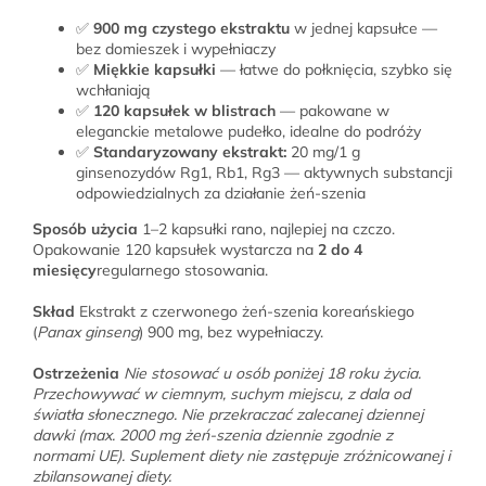
✅
900 mg czystego ekstraktu
w jednej kapsułce —
bez domieszek i wypełniaczy
✅
Miękkie kapsułki
— łatwe do połknięcia, szybko się
wchłaniają
✅
120 kapsułek w blistrach
— pakowane w
eleganckie metalowe pudełko, idealne do podróży
✅
Standaryzowany ekstrakt:
20 mg/1 g
ginsenozydów Rg1, Rb1, Rg3 — aktywnych substancji
odpowiedzialnych za działanie żeń-szenia
Sposób użycia
1–2 kapsułki rano, najlepiej na czczo.
Opakowanie 120 kapsułek wystarcza na
2 do 4
miesięcy
regularnego stosowania.
Skład
Ekstrakt z czerwonego żeń-szenia koreańskiego
(
Panax ginseng
) 900 mg, bez wypełniaczy.
Ostrzeżenia
Nie stosować u osób poniżej 18 roku życia.
Przechowywać w ciemnym, suchym miejscu, z dala od
światła słonecznego. Nie przekraczać zalecanej dziennej
dawki (max. 2000 mg żeń-szenia dziennie zgodnie z
normami UE). Suplement diety nie zastępuje zróżnicowanej i
zbilansowanej diety.