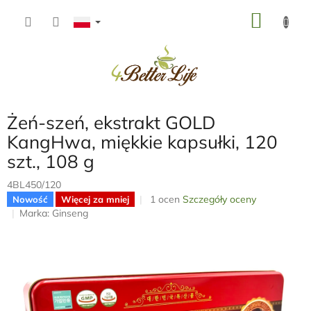
Przejść
KOSZ
do
treści
Żeń-szeń, ekstrakt GOLD
KangHwa, miękkie kapsułki, 120
szt., 108 g
4BL450/120
Średnia
1 ocen
Szczegóły oceny
Nowość
Więcej za mniej
ocena
Marka:
Ginseng
produktu
wynosi
5,0
na
5
gwiazdek.