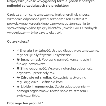
Najwyższa jakość w wygodnej formie. Jeden z naszych
najlepiej sprzedających się produktów.
Czujesz chroniczne zmęczenie, brak energii lub chcesz
wzmocnić odporność przed sezonem? Ten ekstrakt z
prawdziwego koreańskiego czerwonego żeń-szenia to
sprawdzony wybór tysięcy klientów. Jakość
GOLD
, żadnych
wypełniaczy — tylko czysty ekstrakt.
Co zyskujesz?
⚡
Energia i witalność:
Usuwa długotrwałe zmęczenie,
regeneruje siły fizyczne i psychiczne.
🧠
Jasny umysł:
Poprawia pamięć, koncentrację i
funkcje poznawcze.
🛡️
Silna odporność:
Wspiera naturalną odporność
organizmu przez cały rok.
❤️
Zdrowie od środka:
Korzystnie wpływa na
regulację cukru i ciśnienia krwi.
🔥
Libido i regeneracja:
Działa adaptogennie —
pomaga organizmowi radzić sobie ze stresem i
zwiększa libido.
Dlaczego ten produkt?