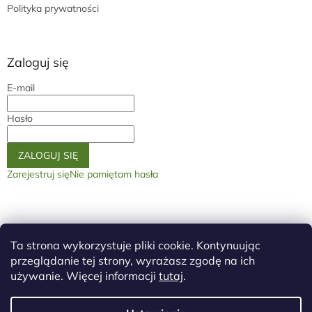
Polityka prywatności
Zaloguj się
E-mail
Hasło
ZALOGUJ SIĘ
Zarejestruj się
Nie pamiętam hasła
Na stronę główną
GDPR
Warunki handlove
Warunki ogólne
Ta strona wykorzystuje pliki cookie. Kontynuując
przeglądanie tej strony, wyrażasz zgodę na ich
używanie. Więcej informacji
tutaj
.