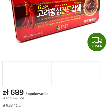
G
GRATIS
R
A
T
I
S
zł 689
/ opakowanie
zł 615 bez VAT
Cena
zł 6,38 / 1 g
jednostkowa: