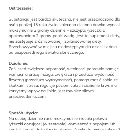
Ostrzeżenie:
Substancja jest bardzo skuteczna, nie jest przeznaczona dla
osób poniżej 15 roku życia, zalecana dzienna dawka wynosi
maksymalnie 2 gramy dziennie – szczypta łyżeczki z
opakowania = 2 gramy, popić wodą. Jest to suplement diety,
nie zastępuje zróżnicowanej i zbilansowanej diety.
Przechowywać w miejscu niedostępnym dla dzieci i z dala
od bezpośredniego światła słonecznego.
Działanie:
Żeń-szeń zwiększa odporność, witalność, poprawia pamięć,
wzmacnia pracę mózgu, zwiększa i przedłuża wydolność
fizyczną (przedłuża wytrzymałość), pomaga radzić sobie ze
skutkami stresu, reguluje poziom cukru i ciśnienie krwi, ma
korzystny wpływ na libido, jest również silnym
przeciwutleniaczem.
Sposób użycia:
Na osobę dziennie rano maksymalnie niecała połowa
łyżeczki dozującej (w zestawie) wymieszać z napojem lub
spożyć i popić dużą ilością płynów. Dawka ta wynosi około 2