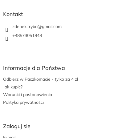
t
o
p
Kontakt
k
a
zdenek.tryba
@
gmail.com
+48573051848
Informacje dla Państwa
Odbierz w Paczkomacie - tylko za 4 zł
Jak kupić?
Warunki i postanowienia
Polityka prywatności
Zaloguj się
E-mail