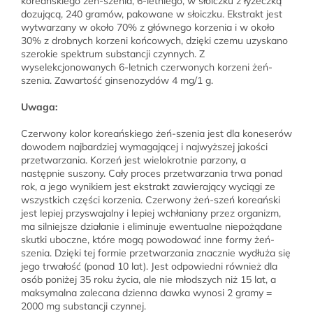
koreańskiego żeń-szenia, 6-letniego, w słoiczku z łyżeczką
dozującą, 240 gramów, pakowane w słoiczku. Ekstrakt jest
wytwarzany w około 70% z głównego korzenia i w około
30% z drobnych korzeni końcowych, dzięki czemu uzyskano
szerokie spektrum substancji czynnych. Z
wyselekcjonowanych 6-letnich czerwonych korzeni żeń-
szenia. Zawartość ginsenozydów 4 mg/1 g.
Uwaga:
Czerwony kolor koreańskiego żeń-szenia jest dla koneserów
dowodem najbardziej wymagającej i najwyższej jakości
przetwarzania. Korzeń jest wielokrotnie parzony, a
następnie suszony. Cały proces przetwarzania trwa ponad
rok, a jego wynikiem jest ekstrakt zawierający wyciągi ze
wszystkich części korzenia. Czerwony żeń-szeń koreański
jest lepiej przyswajalny i lepiej wchłaniany przez organizm,
ma silniejsze działanie i eliminuje ewentualne niepożądane
skutki uboczne, które mogą powodować inne formy żeń-
szenia. Dzięki tej formie przetwarzania znacznie wydłuża się
jego trwałość (ponad 10 lat). Jest odpowiedni również dla
osób poniżej 35 roku życia, ale nie młodszych niż 15 lat, a
maksymalna zalecana dzienna dawka wynosi 2 gramy =
2000 mg substancji czynnej.