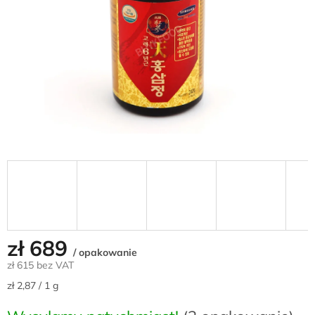
zł 689
/ opakowanie
zł 615 bez VAT
Cena
zł 2,87 / 1 g
jednostkowa: