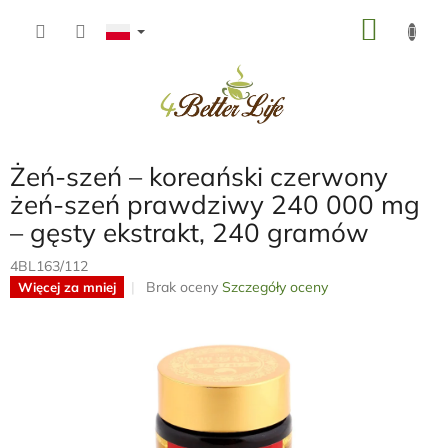
Przejść
KOSZ
do
treści
Żeń-szeń – koreański czerwony
żeń-szeń prawdziwy 240 000 mg
– gęsty ekstrakt, 240 gramów
4BL163/112
Średnia
Brak oceny
Szczegóły oceny
Więcej za mniej
ocena
produktu
wynosi
0,0
na
5
gwiazdek.