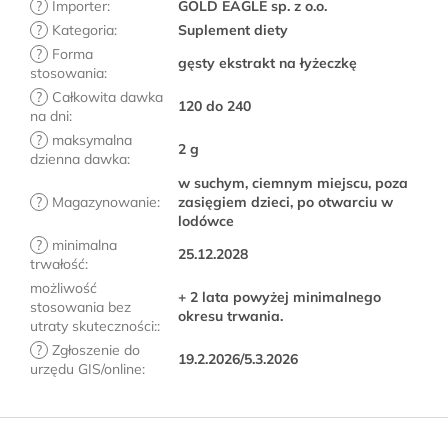
?
Importer
:
GOLD EAGLE sp. z o.o.
?
Kategoria
:
Suplement diety
?
Forma
gęsty ekstrakt na łyżeczkę
stosowania
:
?
Całkowita dawka
120 do 240
na dni
:
?
maksymalna
2 g
dzienna dawka
:
w suchym, ciemnym miejscu, poza
?
Magazynowanie
:
zasięgiem dzieci, po otwarciu w
lodówce
?
minimalna
25.12.2028
trwałość
:
możliwość
+ 2 lata powyżej minimalnego
stosowania bez
okresu trwania.
utraty skuteczności:
:
?
Zgłoszenie do
19.2.2026/5.3.2026
urzędu GIS/online
:
S