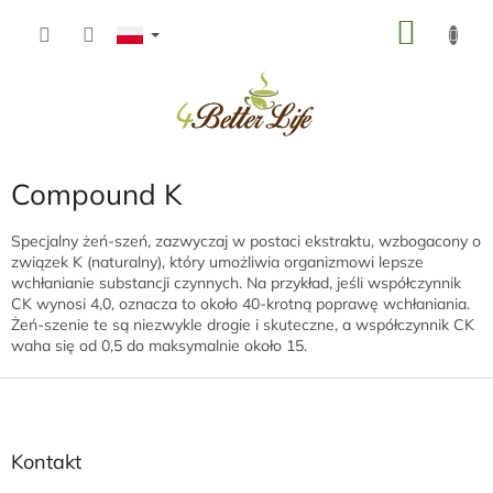
Przejść
KOSZ
do
treści
Compound K
Specjalny żeń-szeń, zazwyczaj w postaci ekstraktu, wzbogacony o
związek K (naturalny), który umożliwia organizmowi lepsze
wchłanianie substancji czynnych. Na przykład, jeśli współczynnik
CK wynosi 4,0, oznacza to około 40-krotną poprawę wchłaniania.
Żeń-szenie te są niezwykle drogie i skuteczne, a współczynnik CK
waha się od 0,5 do maksymalnie około 15.
S
t
o
p
Kontakt
k