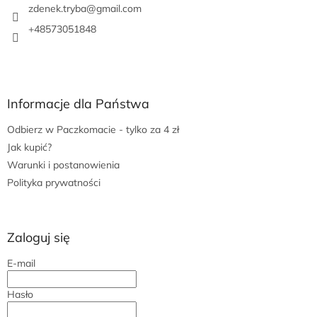
a
zdenek.tryba
@
gmail.com
+48573051848
Informacje dla Państwa
Odbierz w Paczkomacie - tylko za 4 zł
Jak kupić?
Warunki i postanowienia
Polityka prywatności
Zaloguj się
E-mail
Hasło