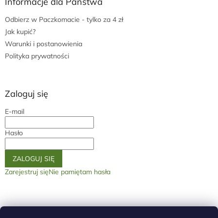
Informacje dla Państwa
Odbierz w Paczkomacie - tylko za 4 zł
Jak kupić?
Warunki i postanowienia
Polityka prywatności
Zaloguj się
E-mail
Hasło
ZALOGUJ SIĘ
Zarejestruj się
Nie pamiętam hasła
Na stronę główną
GDPR
Warunki handlove
Warunki ogólne