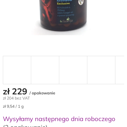
zł 229
/ opakowanie
zł 204 bez VAT
Cena
zł 9,54 / 1 g
jednostkowa:
Wysyłamy następnego dnia roboczego