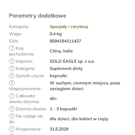
Parametry dodatkowe
Kategoria
:
Specjały i rarytasy
Waga
:
0.4 kg
EAN
:
8594194111427
?
Kraj
Chiny, Indie
pochodzenia
:
?
Importer
:
GOLD EAGLE sp. z o.o.
?
Kategoria
:
Suplement diety
?
Sposób użycia
:
kapsulki
?
W suchym, ciemnym miejscu, poza
Magazynowanie
:
zasięgiem dzieci
?
Całkowita
40+
dawka dzienna
:
?
Dzienna dawka
:
1 - 3 kapsulki
?
Nie nadaje się
dla dzieci, dla kobiet w ciąży
do
:
?
Wygaśnięcie
:
31.5.2029