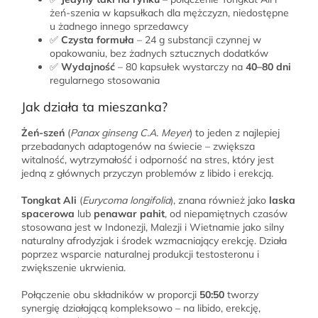
żeń-szenia w kapsułkach dla mężczyzn, niedostępne
u żadnego innego sprzedawcy
✅
Czysta formuła
– 24 g substancji czynnej w
opakowaniu, bez żadnych sztucznych dodatków
✅
Wydajność
– 80 kapsułek wystarczy na
40–80 dni
regularnego stosowania
Jak działa ta mieszanka?
Żeń-szeń
(
Panax ginseng C.A. Meyer
) to jeden z najlepiej
przebadanych adaptogenów na świecie – zwiększa
witalność, wytrzymałość i odporność na stres, który jest
jedną z głównych przyczyn problemów z libido i erekcją.
Tongkat Ali
(
Eurycoma longifolia
), znana również jako
laska
spacerowa
lub
penawar pahit
, od niepamiętnych czasów
stosowana jest w Indonezji, Malezji i Wietnamie jako silny
naturalny afrodyzjak i środek wzmacniający erekcję. Działa
poprzez wsparcie naturalnej produkcji testosteronu i
zwiększenie ukrwienia.
Połączenie obu składników w proporcji
50:50
tworzy
synergię działającą kompleksowo – na libido, erekcję,