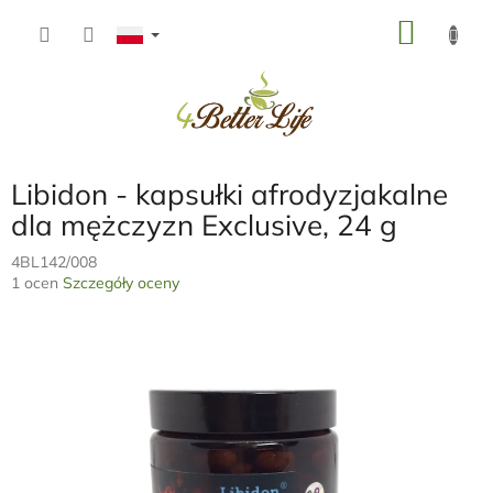
Przejść
KOSZ
do
treści
Libidon - kapsułki afrodyzjakalne
dla mężczyzn Exclusive, 24 g
4BL142/008
Średnia
1 ocen
Szczegóły oceny
ocena
produktu
wynosi
5,0
na
5
gwiazdek.