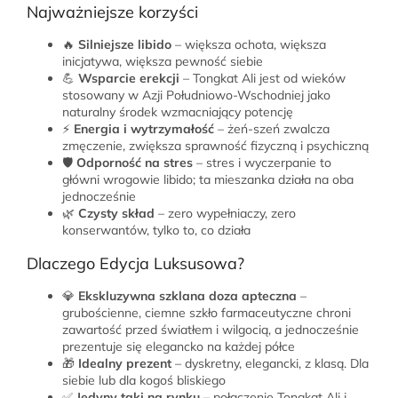
Najważniejsze korzyści
🔥
Silniejsze libido
– większa ochota, większa
inicjatywa, większa pewność siebie
💪
Wsparcie erekcji
– Tongkat Ali jest od wieków
stosowany w Azji Południowo-Wschodniej jako
naturalny środek wzmacniający potencję
⚡
Energia i wytrzymałość
– żeń-szeń zwalcza
zmęczenie, zwiększa sprawność fizyczną i psychiczną
🛡️
Odporność na stres
– stres i wyczerpanie to
główni wrogowie libido; ta mieszanka działa na oba
jednocześnie
🌿
Czysty skład
– zero wypełniaczy, zero
konserwantów, tylko to, co działa
Dlaczego Edycja Luksusowa?
💎
Ekskluzywna szklana doza apteczna
–
grubościenne, ciemne szkło farmaceutyczne chroni
zawartość przed światłem i wilgocią, a jednocześnie
prezentuje się elegancko na każdej półce
🎁
Idealny prezent
– dyskretny, elegancki, z klasą. Dla
siebie lub dla kogoś bliskiego
✅
Jedyny taki na rynku
– połączenie Tongkat Ali i