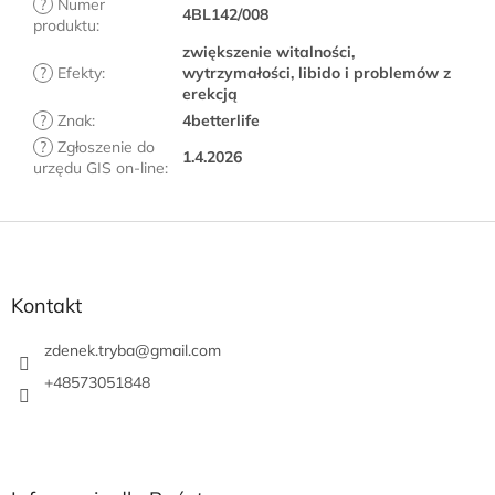
?
Numer
4BL142/008
produktu
:
zwiększenie witalności,
?
Efekty
:
wytrzymałości, libido i problemów z
erekcją
?
Znak
:
4betterlife
?
Zgłoszenie do
1.4.2026
urzędu GIS on-line
:
S
t
o
p
Kontakt
k
a
zdenek.tryba
@
gmail.com
+48573051848