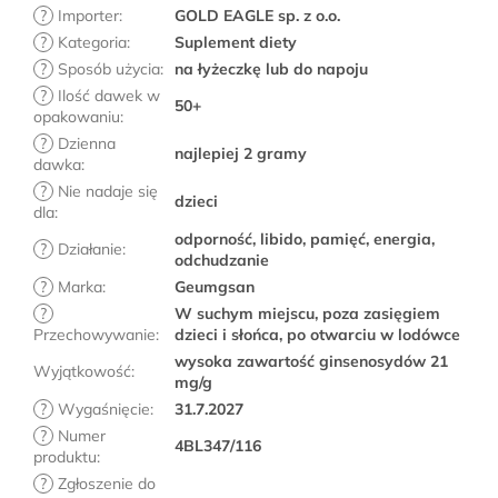
?
Importer
:
GOLD EAGLE sp. z o.o.
?
Kategoria
:
Suplement diety
?
Sposób użycia
:
na łyżeczkę lub do napoju
?
Ilość dawek w
50+
opakowaniu
:
?
Dzienna
najlepiej 2 gramy
dawka
:
?
Nie nadaje się
dzieci
dla
:
odporność, libido, pamięć, energia,
?
Działanie
:
odchudzanie
?
Marka
:
Geumgsan
?
W suchym miejscu, poza zasięgiem
Przechowywanie
:
dzieci i słońca, po otwarciu w lodówce
wysoka zawartość ginsenosydów 21
Wyjątkowość
:
mg/g
?
Wygaśnięcie
:
31.7.2027
?
Numer
4BL347/116
produktu
:
?
Zgłoszenie do