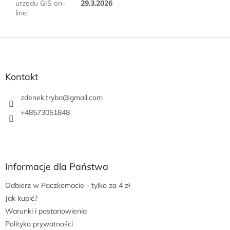
urzędu GIS on-
29.3.2026
line
:
S
t
o
p
Kontakt
k
a
zdenek.tryba
@
gmail.com
+48573051848
Informacje dla Państwa
Odbierz w Paczkomacie - tylko za 4 zł
Jak kupić?
Warunki i postanowienia
Polityka prywatności