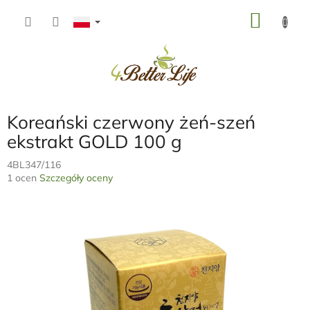
Przejść
KOSZ
do
treści
Koreański czerwony żeń-szeń
ekstrakt GOLD 100 g
4BL347/116
Średnia
1 ocen
Szczegóły oceny
ocena
produktu
wynosi
5,0
na
5
gwiazdek.