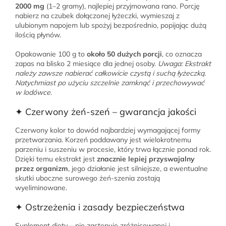
2000 mg
(1–2 gramy), najlepiej przyjmowana rano. Porcję
nabierz na czubek dołączonej łyżeczki, wymieszaj z
ulubionym napojem lub spożyj bezpośrednio, popijając dużą
ilością płynów.
Opakowanie 100 g to
około 50 dużych porcji
, co oznacza
zapas na blisko 2 miesiące dla jednej osoby.
Uwaga: Ekstrakt
należy zawsze nabierać całkowicie czystą i suchą łyżeczką.
Natychmiast po użyciu szczelnie zamknąć i przechowywać
w lodówce.
✦ Czerwony żeń-szeń – gwarancja jakości
Czerwony kolor to dowód najbardziej wymagającej formy
przetwarzania. Korzeń poddawany jest wielokrotnemu
parzeniu i suszeniu w procesie, który trwa łącznie ponad rok.
Dzięki temu ekstrakt jest
znacznie lepiej przyswajalny
przez organizm
, jego działanie jest silniejsze, a ewentualne
skutki uboczne surowego żeń-szenia zostają
wyeliminowane.
✦ Ostrzeżenia i zasady bezpieczeństwa
Suplement diety – nie zastępuje zróżnicowanej i