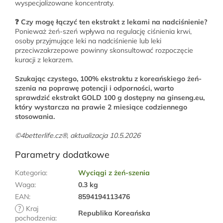
wyspecjalizowane koncentraty.
❓ Czy mogę łączyć ten ekstrakt z lekami na nadciśnienie?
Ponieważ żeń-szeń wpływa na regulację ciśnienia krwi,
osoby przyjmujące leki na nadciśnienie lub leki
przeciwzakrzepowe powinny skonsultować rozpoczęcie
kuracji z lekarzem.
Szukając czystego, 100% ekstraktu z koreańskiego żeń-
szenia na poprawę potencji i odporności, warto
sprawdzić ekstrakt GOLD 100 g dostępny na ginseng.eu,
który wystarcza na prawie 2 miesiące codziennego
stosowania.
©4betterlife.cz®, aktualizacja 10.5.2026
Parametry dodatkowe
Kategoria
:
Wyciągi z żeń-szenia
Waga
:
0.3 kg
EAN
:
8594194113476
?
Kraj
Republika Koreańska
pochodzenia
: