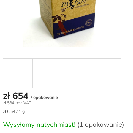
zł 654
/ opakowanie
zł 584 bez VAT
Cena
zł 6,54 / 1 g
jednostkowa:
Wysyłamy natychmiast!
(1 opakowanie)