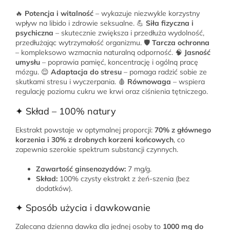
🔥
Potencja i witalność
– wykazuje niezwykle korzystny
wpływ na libido i zdrowie seksualne. 💪
Siła fizyczna i
psychiczna
– skutecznie zwiększa i przedłuża wydolność,
przedłużając wytrzymałość organizmu. 🛡
Tarcza ochronna
– kompleksowo wzmacnia naturalną odporność. 🧠
Jasność
umysłu
– poprawia pamięć, koncentrację i ogólną pracę
mózgu. 😌
Adaptacja do stresu
– pomaga radzić sobie ze
skutkami stresu i wyczerpania. 🩸
Równowaga
– wspiera
regulację poziomu cukru we krwi oraz ciśnienia tętniczego.
✦ Skład – 100% natury
Ekstrakt powstaje w optymalnej proporcji:
70% z głównego
korzenia i 30% z drobnych korzeni końcowych
, co
zapewnia szerokie spektrum substancji czynnych.
Zawartość ginsenozydów:
7 mg/g.
Skład:
100% czysty ekstrakt z żeń-szenia (bez
dodatków).
✦ Sposób użycia i dawkowanie
Zalecana dzienna dawka dla jednej osoby to
1000 mg do