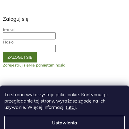
Zaloguj się
E-mail
Hasło
ZALOGUJ SIĘ
Zarejestruj się
Nie pamiętam hasła
Na stronę główną
GDPR
Warunki handlove
Warunki ogólne
Ta strona wykorzystuje pliki cookie. Kontynuując
przeglądanie tej strony, wyrażasz zgodę na ich
używanie. Więcej informacji
tutaj
.
Ustawienia
Opracował Shoptet