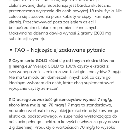
zbilansowanej diety. Substancja jest bardzo skuteczna,
przeznaczona wyłącznie dla osób powyżej 18 roku życia. Nie
zaleca się stosowania przez kobiety w ciąży i karmiące
piersią. Przechowywać poza zasięgiem dzieci i
bezpośrednim działaniem promieni słonecznych.
Maksymalna dzienna dawka wynosi 2 gramy (2000 mg
substancji czynnej).
✦ FAQ – Najczęściej zadawane pytania
❓ Czym seria GOLD różni się od innych ekstraktów na
ginseng.eu?
Wersja GOLD to 100% czysty ekstrakt z
czerwonego żeń-szenia o zawartości ginsenozydów 7 mg/g.
Nie ma tu miodu ani domieszek innych ziół, co czyni go
idealnym wyborem dla osób, które chcą suplementować
wyłącznie czysty żeń-szeń.
❓ Dlaczego zawartość ginsenozydów wynosi 7 mg/g,
skoro inne mają np. 70 mg/g?
7 mg/g to standardowa,
naturalna wartość dla wysokiej jakości niefortyfikowanego
ekstraktu podstawowego, w zupełności wystarczająca do
odczucia pełnego spektrum korzyści (zwłaszcza przy dawce
2 g dziennie). Produkty o wartościach 70 mg/g to wysoko