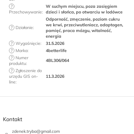
?
W suchym miejscu, poza zasięgiem
Przechowywanie
:
dzieci i słońca, po otwarciu w lodówce
Odporność, zmęczenie, poziom cukru
we krwi, przeciwutleniacz, adaptogen,
?
Działanie
:
pamięć, praca mózgu, witalność,
energia
?
Wygaśnięcie
:
31.5.2026
?
Marka
:
4betterlife
?
Numer
4BL306/064
produktu
:
?
Zgłoszenie do
urzędu GIS on-
11.3.2026
line
:
S
t
o
p
Kontakt
k
a
zdenek.tryba
@
gmail.com