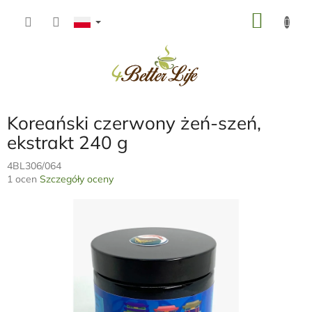
Przejść
KOSZ
do
treści
Koreański czerwony żeń-szeń,
ekstrakt 240 g
4BL306/064
Średnia
1 ocen
Szczegóły oceny
ocena
produktu
wynosi
5,0
na
5
gwiazdek.