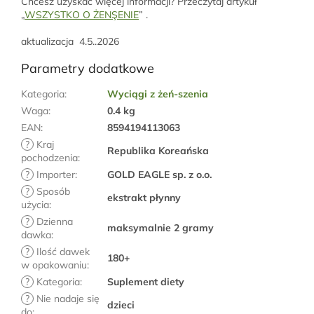
Chcesz uzyskać więcej informacji? Przeczytaj artykuł
„
WSZYSTKO O ŻENŞENIE
” .
aktualizacja 4.5..2026
Parametry dodatkowe
Kategoria
:
Wyciągi z żeń-szenia
Waga
:
0.4 kg
EAN
:
8594194113063
?
Kraj
Republika Koreańska
pochodzenia
:
?
Importer
:
GOLD EAGLE sp. z o.o.
?
Sposób
ekstrakt płynny
użycia
:
?
Dzienna
maksymalnie 2 gramy
dawka
:
?
Ilość dawek
180+
w opakowaniu
:
?
Kategoria
:
Suplement diety
?
Nie nadaje się
dzieci
do
: