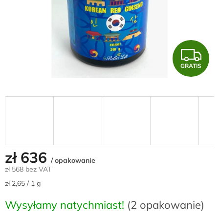
G
GRATIS
R
A
T
I
S
zł 636
/ opakowanie
zł 568 bez VAT
Cena
zł 2,65 / 1 g
jednostkowa:
Wysyłamy natychmiast!
(2 opakowanie)