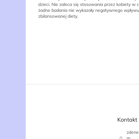
dzieci. Nie zaleca się stosowania przez kobiety w c
żadne badania nie wykazały negatywnego wpływu na
zbilansowanej diety.
S
t
o
p
k
Kontakt
a
zdene
m