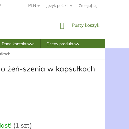
PLN
Język polski
ARUNKI I POSTANOWIENIA
POLITYKA PRYWATNOŚCI
Zaloguj się
KOSZYK
Pusty koszyk
Dane kontaktowe
Oceny produktow
ułkach
go żeń-szenia w kapsułkach
ast!
(1 szt)