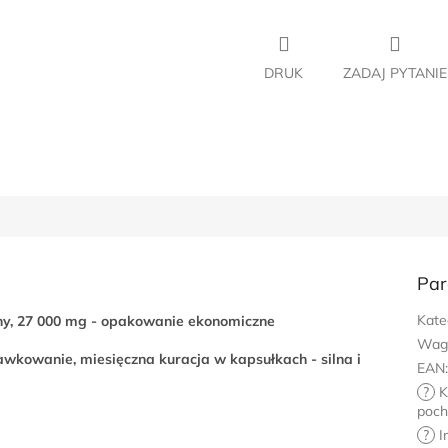
DRUK
ZADAJ PYTANIE
Par
Kate
ny, 27 000 mg - opakowanie ekonomiczne
Wag
awkowanie, miesięczna kuracja w kapsułkach - silna i
EAN
?
K
poch
?
I