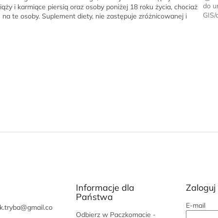
do u
iąży i karmiące piersią oraz osoby poniżej 18 roku życia, chociaż
GIS/
 te osoby. Suplement diety, nie zastępuje zróżnicowanej i
Informacje dla
Zaloguj 
Państwa
E-mail
k.tryba
@
gmail.co
Odbierz w Paczkomacie -