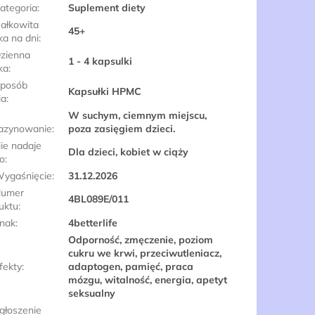
ategoria
:
Suplement diety
ałkowita
45+
a na dni
:
zienna
1 - 4 kapsulki
ka
:
posób
Kapsułki HPMC
ia
:
W suchym, ciemnym miejscu,
azynowanie
:
poza zasięgiem dzieci.
ie nadaje
Dla dzieci, kobiet w ciąży
do
:
ygaśnięcie
:
31.12.2026
umer
4BL089E/011
uktu
:
nak
:
4betterlife
Odporność, zmęczenie, poziom
cukru we krwi, przeciwutleniacz,
fekty
:
adaptogen, pamięć, praca
mózgu, witalność, energia, apetyt
seksualny
głoszenie