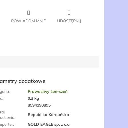
POWIADOM MNIE
UDOSTĘPNIJ
ametry dodatkowe
goria
:
Prawdziwy żeń-szeń
a
:
0.3 kg
:
8594190895
raj
Republika Koreańska
odzenia
:
mporter
:
GOLD EAGLE sp. z o.o.