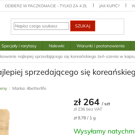
ODBIERZ W PACZKOMACIE - TYLKO ZA 4 ZŁ
JAK KUPIĆ?
W
SZUKAJ
Specjały i rarytasy
Nalewki
Warunki i postanowienia
owanie najlepiej sprzedającego się koreańskiego żeń-szenia w kaps
lepiej sprzedającego się koreańskie
ceny
Marka:
4betterlife
zł 264
/ szt
zł 236 bez VAT
Cena
zł 9,78 / 1 g
jednostkowa:
Wysyłamy natychmi