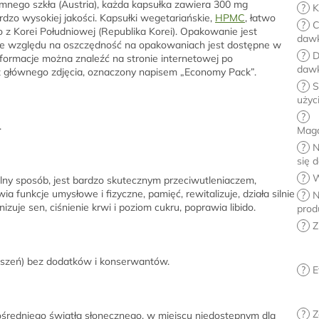
mnego szkła (Austria), każda kapsułka zawiera 300 mg
?
K
rdzo wysokiej jakości. Kapsułki wegetariańskie,
HPMC
, łatwo
?
C
z Korei Południowej (Republika Korei). Opakowanie jest
dawk
e względu na oszczędność na opakowaniach jest dostępne w
?
D
nformacje można znaleźć na stronie internetowej po
daw
z głównego zdjęcia, oznaczony napisem „Economy Pack”.
?
S
użyc
?
.
Mag
?
N
się 
?
W
alny sposób, jest bardzo skutecznym przeciwutleniaczem,
a funkcje umysłowe i fizyczne, pamięć, rewitalizuje, działa silnie
?
N
je sen, ciśnienie krwi i poziom cukru, poprawia libido.
prod
?
Z
-szeń) bez dodatków i konserwantów.
?
E
?
Z
redniego światła słonecznego, w miejscu niedostępnym dla