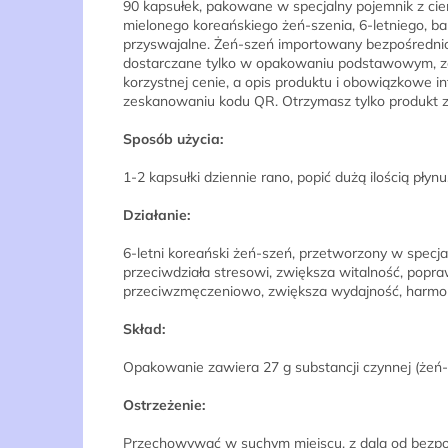
90 kapsułek, pakowane w specjalny pojemnik z cie
mielonego koreańskiego żeń-szenia, 6-letniego, ba
przyswajalne. Żeń-szeń importowany bezpośrednio 
dostarczane tylko w opakowaniu podstawowym, z
korzystnej cenie, a opis produktu i obowiązkowe i
zeskanowaniu kodu QR. Otrzymasz tylko produkt 
Sposób użycia:
1-2 kapsułki dziennie rano, popić dużą ilością płynu
Działanie:
6-letni koreański żeń-szeń, przetworzony w specj
przeciwdziała stresowi, zwiększa witalność, poprawi
przeciwzmęczeniowo, zwiększa wydajność, harmonizu
Skład:
Opakowanie zawiera 27 g substancji czynnej (żeń
Ostrzeżenie:
Przechowywać w suchym miejscu, z dala od bezpoś