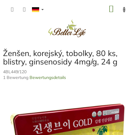
Zum
WARE
Inhalt
springen
Ženšen, korejský, tobolky, 80 ks,
blistry, ginsenosidy 4mg/g, 24 g
4BL449/120
Die
1 Bewertung
Bewertungsdetails
durchschnittliche
Produktbewertung
ist
5,0
von
5
Sternen.