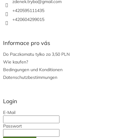
i
zdenek.tryba
@
gmail.com
l
+420595111435
e
+420604299015
Informace pro vás
Do Paczkomatu tylko za 3,50 PLN
Wie kaufen?
Bedingungen und Konditionen
Datenschutzbestimmungen
Login
E-Mail
Passwort