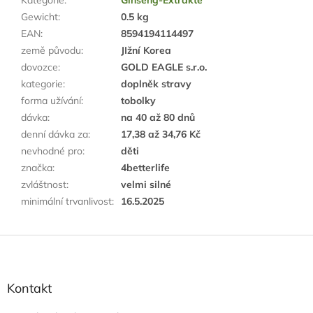
Kategorie
:
Ginseng-Extrakte
Gewicht
:
0.5 kg
EAN
:
8594194114497
země původu
:
JIžní Korea
dovozce
:
GOLD EAGLE s.r.o.
kategorie
:
doplněk stravy
forma užívání
:
tobolky
dávka
:
na 40 až 80 dnů
denní dávka za
:
17,38 až 34,76 Kč
nevhodné pro
:
děti
značka
:
4betterlife
zvláštnost
:
velmi silné
minimální trvanlivost
:
16.5.2025
F
u
ß
z
Kontakt
e