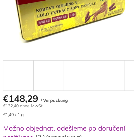
€148,29
/ Verpackung
€132,40 ohne MwSt.
Verkaufspreis:
€1,49 / 1 g
Možno objednat, odešleme po doručení