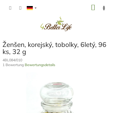
Zum
WARE
Inhalt
springen
Ženšen, korejský, tobolky, 6letý, 96
ks, 32 g
4BL084/010
Die
1 Bewertung
Bewertungsdetails
durchschnittliche
Produktbewertung
ist
5,0
von
5
Sternen.