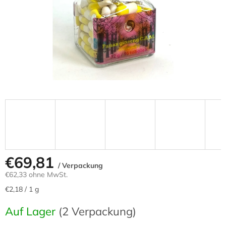
€69,81
/ Verpackung
€62,33 ohne MwSt.
Verkaufspreis:
€2,18 / 1 g
Auf Lager
(2 Verpackung)