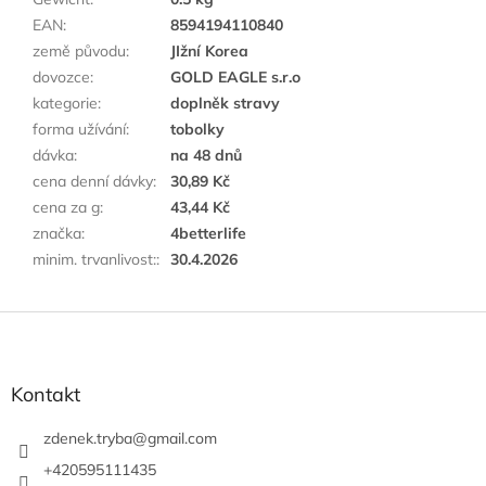
EAN
:
8594194110840
země původu
:
JIžní Korea
dovozce
:
GOLD EAGLE s.r.o
kategorie
:
doplněk stravy
forma užívání
:
tobolky
dávka
:
na 48 dnů
cena denní dávky
:
30,89 Kč
cena za g
:
43,44 Kč
značka
:
4betterlife
minim. trvanlivost:
:
30.4.2026
F
u
ß
z
Kontakt
e
i
zdenek.tryba
@
gmail.com
l
+420595111435