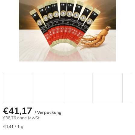
€41,17
/ Verpackung
€36,76 ohne MwSt.
Verkaufspreis:
€0,41 / 1 g