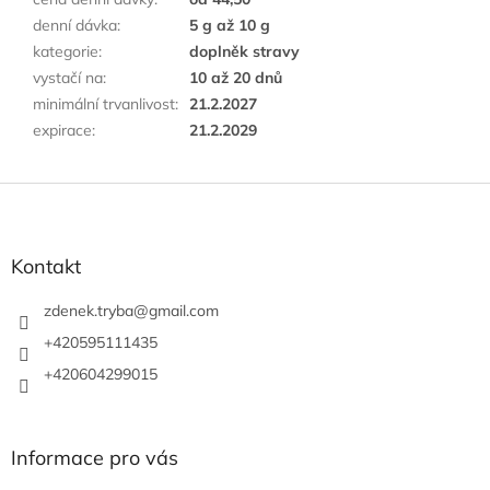
denní dávka
:
5 g až 10 g
kategorie
:
doplněk stravy
vystačí na
:
10 až 20 dnů
minimální trvanlivost
:
21.2.2027
expirace
:
21.2.2029
F
u
ß
z
Kontakt
e
i
zdenek.tryba
@
gmail.com
l
+420595111435
e
+420604299015
Informace pro vás