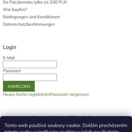
Do Paczkomatu tylko za 3,50 PLN
Wie kaufen?
Bedingungen und Konditionen
Datenschutzbestimmungen
Login
E-Mail
Passwort
ANMELDEN
Neues Konto registrieren
Passwort vergessen
Unsere Heimseite
Můjprvníeshop.cz
Tento web používá soubory cookie. Dalším procházením
logo ž
tohoto webu vyjadřujete souhlas s jejich používáním..