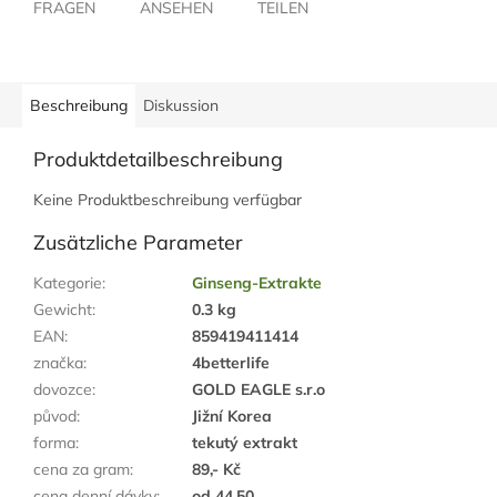
FRAGEN
ANSEHEN
TEILEN
Beschreibung
Diskussion
Produktdetailbeschreibung
Keine Produktbeschreibung verfügbar
Zusätzliche Parameter
Kategorie
:
Ginseng-Extrakte
Gewicht
:
0.3 kg
EAN
:
859419411414
značka
:
4betterlife
dovozce
:
GOLD EAGLE s.r.o
původ
:
Jižní Korea
forma
:
tekutý extrakt
cena za gram
:
89,- Kč
cena denní dávky
:
od 44,50