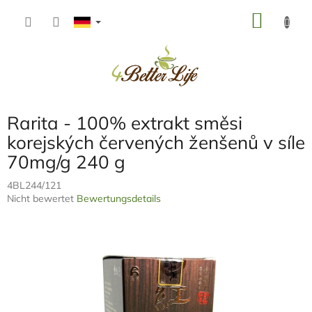
Zum
WARE
Inhalt
springen
Rarita - 100% extrakt směsi
korejských červených ženšenů v síle
70mg/g 240 g
4BL244/121
Die
Nicht bewertet
Bewertungsdetails
durchschnittliche
Produktbewertung
ist
0,0
von
5
Sternen.