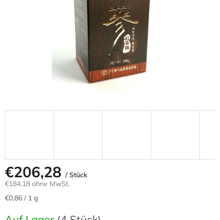
€206,28
/ Stück
€184,18 ohne MwSt.
Verkaufspreis:
€0,86 / 1 g
Auf Lager
(4 Stück)