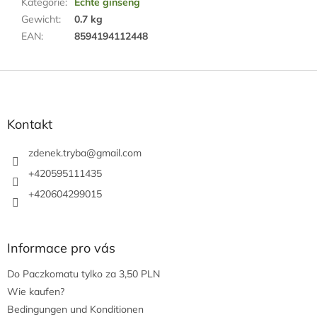
Kategorie
:
Echte ginseng
Gewicht
:
0.7 kg
EAN
:
8594194112448
F
u
ß
z
Kontakt
e
i
zdenek.tryba
@
gmail.com
l
+420595111435
e
+420604299015
Informace pro vás
Do Paczkomatu tylko za 3,50 PLN
Wie kaufen?
Bedingungen und Konditionen