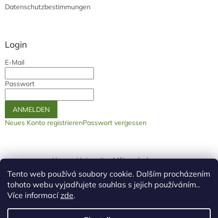
Datenschutzbestimmungen
Login
E-Mail
Passwort
ANMELDEN
Neues Konto registrieren
Passwort vergessen
Unsere Heimseite
Můjprvníeshop.cz
Tento web používá soubory cookie. Dalším procházením
logo ž
tohoto webu vyjadřujete souhlas s jejich používáním..
Více informací
zde
.