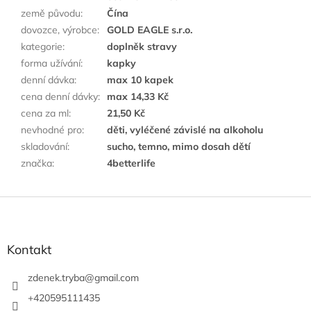
země původu
:
Čína
dovozce, výrobce
:
GOLD EAGLE s.r.o.
kategorie
:
doplněk stravy
forma užívání
:
kapky
denní dávka
:
max 10 kapek
cena denní dávky
:
max 14,33 Kč
cena za ml
:
21,50 Kč
nevhodné pro
:
děti, vyléčené závislé na alkoholu
skladování
:
sucho, temno, mimo dosah dětí
značka
:
4betterlife
F
u
ß
z
Kontakt
e
i
zdenek.tryba
@
gmail.com
l
+420595111435
e