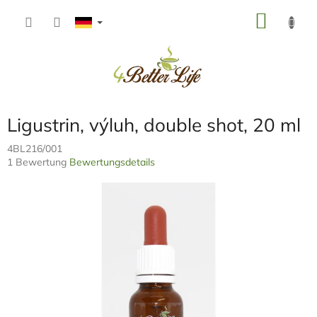
Zum
WARE
Inhalt
springen
Ligustrin, výluh, double shot, 20 ml
4BL216/001
Die
1 Bewertung
Bewertungsdetails
durchschnittliche
Produktbewertung
ist
5,0
von
5
Sternen.