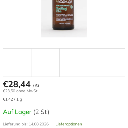
€28,44
/ St
€23,50 ohne MwSt.
Verkaufspreis:
€1,42 / 1 g
Auf Lager
(2 St)
Lieferung bis:
14.08.2026
Lieferoptionen