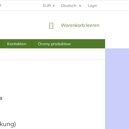
EUR
Deutsch
INGUNGEN UND KONDITIONEN
DATENSCHUTZBESTIMMUNGEN
Login
WARENKORB
Warenkorb leeren
Kontakten
Oceny produktow
ng
ckung)