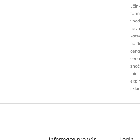
účin
form
vhod
nevh
kate
na d
cena
cena
znač
minim
expi
skla
Informace pro vás
Login