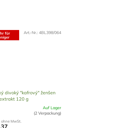
Art.-Nr.:
4BL398/064
hr für
niger
ký divoký "kafrový" ženšen
extrakt 120 g
Auf Lager
(2 Verpackung)
nittliche
 ohne MwSt.
tbewertung
,37