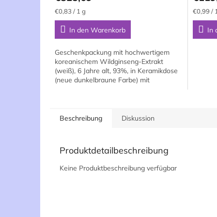
5,0
5,0
Verkaufspreis:
Verkaufs
€0,83 / 1 g
€0,99 / 
von
von
5
5
In den Warenkorb
In
Sternen.
Sternen
Geschenkpackung mit hochwertigem
koreanischem Wildginseng-Extrakt
(weiß), 6 Jahre alt, 93%, in Keramikdose
(neue dunkelbraune Farbe) mit
Dosierlöffel, in Geschenkbox, 1000
Gramm...
Beschreibung
Diskussion
Produktdetailbeschreibung
Keine Produktbeschreibung verfügbar