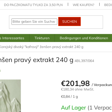
DO PACZKOMATU TYLKO ZA 3,50 PLN
WIE KAUFEN?
BED
SUCHEN
 Interessantes
Tinkturen
Bedingungen und Konditionen
Korejský divoký "kafrový" ženšen pravý extrakt 240 g
nšen pravý extrakt 240 g
4BL397/064
s
€201,98
/ Verpacku
€180,34 ohne MwSt.
Verkaufspreis:
€0,84 / 1 g
Auf Lager
(1 Verpa