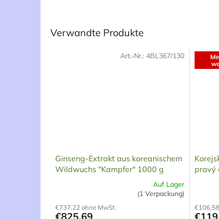
Verwandte Produkte
Art.-Nr.:
4BL367/130
Me
we
Ginseng-Extrakt aus koreanischem
Korejs
Wildwuchs "Kampfer" 1000 g
pravý 
Auf Lager
Die
Die
(1 Verpackung)
durchschnittliche
durchsch
€737,22 ohne MwSt.
€106,58
Produktbewertung
Produk
€825,69
€119
ist
ist