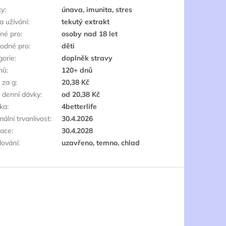
ky
:
únava, imunita, stres
a užívání
:
tekutý extrakt
né pro
:
osoby nad 18 let
odné pro
:
děti
gorie
:
doplněk stravy
nů
:
120+ dnů
 za g
:
20,38 Kč
 denní dávky
:
od 20,38 Kč
ka
:
4betterlife
ální trvanlivost
:
30.4.2026
race
:
30.4.2028
dování
:
uzavřeno, temno, chlad