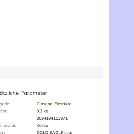
ätzliche Parameter
gorie
:
Ginseng-Extrakte
cht
:
0.3 kg
:
8594194113971
ě původu
:
Korea
zce
:
GOLD EAGLE s.r.o