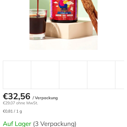
€32,56
/ Verpackung
€29,07 ohne MwSt.
Verkaufspreis:
€0,81 / 1 g
Auf Lager
(3 Verpackung)