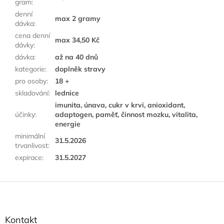
gram
:
denní
max 2 gramy
dávka
:
cena denní
max 34,50 Kč
dávky
:
dávka
:
až na 40 dnů
kategorie
:
doplněk stravy
pro osoby
:
18 +
skladování
:
lednice
imunita, únava, cukr v krvi, anioxidant,
účinky
:
adaptogen, paměť, činnost mozku, vitalita,
energie
minimální
31.5.2026
trvanlivost
:
expirace
:
31.5.2027
F
u
ß
z
Kontakt