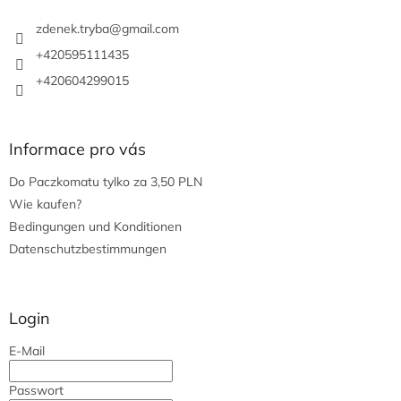
e
i
zdenek.tryba
@
gmail.com
l
+420595111435
e
+420604299015
Informace pro vás
Do Paczkomatu tylko za 3,50 PLN
Wie kaufen?
Bedingungen und Konditionen
Datenschutzbestimmungen
Login
E-Mail
Passwort