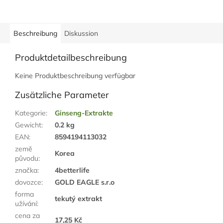
Beschreibung
Diskussion
Produktdetailbeschreibung
Keine Produktbeschreibung verfügbar
Zusätzliche Parameter
Kategorie
:
Ginseng-Extrakte
Gewicht
:
0.2 kg
EAN
:
8594194113032
země
Korea
původu
:
značka
:
4betterlife
dovozce
:
GOLD EAGLE s.r.o
forma
tekutý extrakt
užívání
:
cena za
17,25 Kč