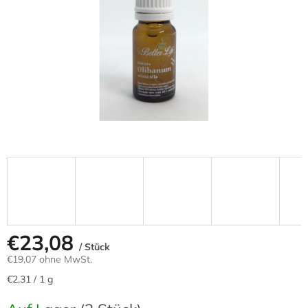
€23,08
/ Stück
€19,07 ohne MwSt.
Verkaufspreis:
€2,31 / 1 g