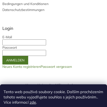
Bedingungen und Konditionen
Datenschutzbestimmungen
Login
E-Mail
Passwort
ANMELDEN
Neues Konto registrieren
Passwort vergessen
Unsere Heimseite
Můjprvníeshop.cz
Tento web používá soubory cookie. Dalším procházením
logo ž
tohoto webu vyjadřujete souhlas s jejich používáním..
Více informací
zde
.