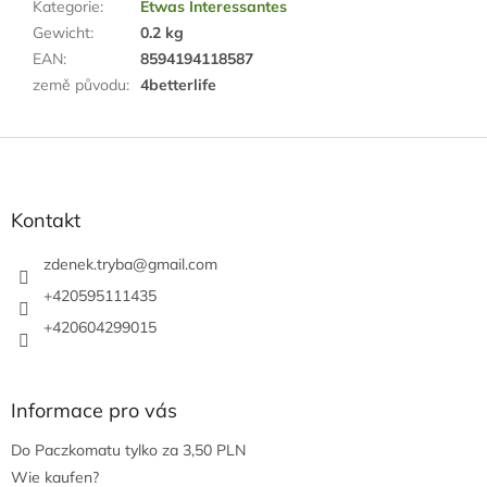
Kategorie
:
Etwas Interessantes
Gewicht
:
0.2 kg
EAN
:
8594194118587
země původu
:
4betterlife
F
u
ß
z
Kontakt
e
i
zdenek.tryba
@
gmail.com
l
+420595111435
e
+420604299015
Informace pro vás
Do Paczkomatu tylko za 3,50 PLN
Wie kaufen?