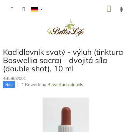
Zum
WARE
Inhalt
springen
Kadidlovník svatý - výluh (tinktura
Boswellia sacra) - dvojitá síla
(double shot), 10 ml
4BL858/001
Die
1 Bewertung
Bewertungsdetails
Neu
durchschnittliche
Produktbewertung
ist
5,0
von
5
Sternen.