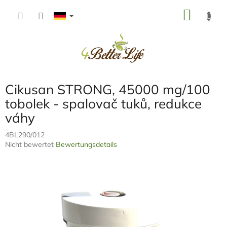
Zum
WARE
Inhalt
springen
Cikusan STRONG, 45000 mg/100
tobolek - spalovač tuků, redukce
váhy
4BL290/012
Die
Nicht bewertet
Bewertungsdetails
durchschnittliche
Produktbewertung
ist
0,0
von
5
Sternen.