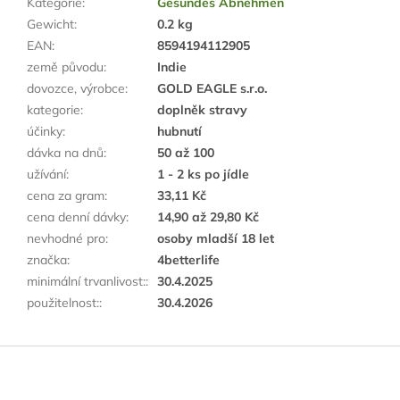
Kategorie
:
Gesundes Abnehmen
Gewicht
:
0.2 kg
EAN
:
8594194112905
země původu
:
Indie
dovozce, výrobce
:
GOLD EAGLE s.r.o.
kategorie
:
doplněk stravy
účinky
:
hubnutí
dávka na dnů
:
50 až 100
užívání
:
1 - 2 ks po jídle
cena za gram
:
33,11 Kč
cena denní dávky
:
14,90 až 29,80 Kč
nevhodné pro
:
osoby mladší 18 let
značka
:
4betterlife
minimální trvanlivost:
:
30.4.2025
použitelnost:
:
30.4.2026
F
u
ß