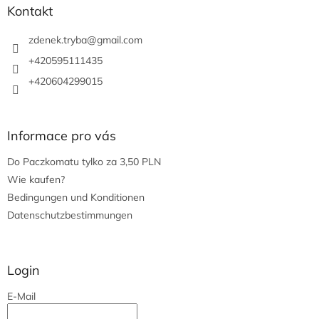
z
Kontakt
e
i
zdenek.tryba
@
gmail.com
l
+420595111435
e
+420604299015
Informace pro vás
Do Paczkomatu tylko za 3,50 PLN
Wie kaufen?
Bedingungen und Konditionen
Datenschutzbestimmungen
Login
E-Mail