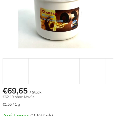
€69,65
/ Stück
€62,19 ohne MwSt.
Verkaufspreis:
€1,55 / 1 g
Auf Lager
(2 Stück)