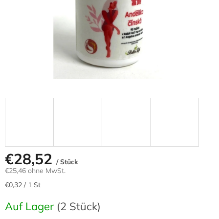
€28,52
/ Stück
€25,46 ohne MwSt.
Verkaufspreis:
€0,32 / 1 St
Auf Lager
(2 Stück)