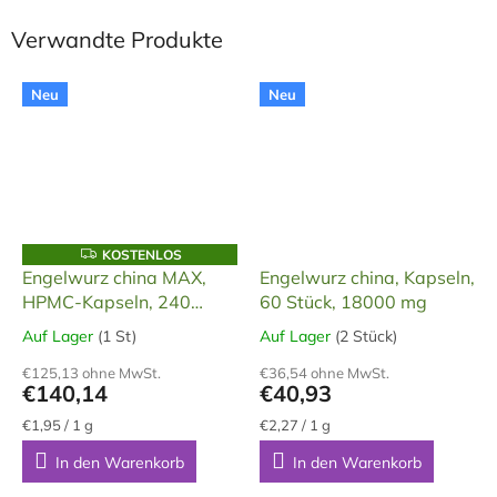
Verwandte Produkte
Neu
Neu
K
KOSTENLOS
O
Engelwurz china MAX,
Engelwurz china, Kapseln,
S
HPMC-Kapseln, 240
60 Stück, 18000 mg
T
E
Stück, 72000 mg
N
Auf Lager
(1 St)
Auf Lager
(2 Stück)
Die
Die
L
durchschnittliche
durchschnittliche
O
€125,13 ohne MwSt.
€36,54 ohne MwSt.
S
Produktbewertung
Produktbewertung
€140,14
€40,93
ist
ist
4,5
5,0
Verkaufspreis:
Verkaufspreis:
€1,95 / 1 g
€2,27 / 1 g
von
von
In den Warenkorb
In den Warenkorb
5
5
Sternen.
Sternen.