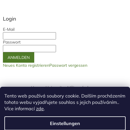
Login
E-Mail
Passwort
ANMELDEN
Neues Konto registrieren
Passwort vergessen
Unsere Heimseite
Můjprvníeshop.cz
Tento web používá soubory cookie. Dalším procházením
logo ž
tohoto webu vyjadřujete souhlas s jejich používáním..
Více informací
zde
.
Einstellungen
Erstellt von Shoptet