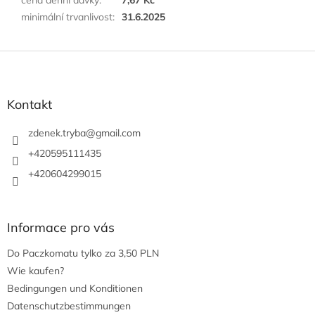
minimální trvanlivost
:
31.6.2025
F
u
ß
z
Kontakt
e
i
zdenek.tryba
@
gmail.com
l
+420595111435
e
+420604299015
Informace pro vás
Do Paczkomatu tylko za 3,50 PLN
Wie kaufen?
Bedingungen und Konditionen
Datenschutzbestimmungen