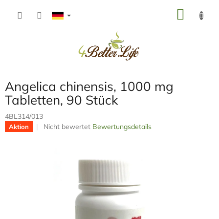
Zum
WARE
Inhalt
springen
Angelica chinensis, 1000 mg
Tabletten, 90 Stück
4BL314/013
Die
Nicht bewertet
Bewertungsdetails
Aktion
durchschnittliche
Produktbewertung
ist
0,0
von
5
Sternen.