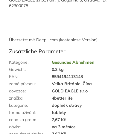
62300075
Übersetzt mit DeepL.com (kostenlose Version)
Zusätzliche Parameter
Kategorie
:
Gesundes Abnehmen
Gewicht
:
0.2 kg
EAN
:
8594194113148
země původu
:
Velká Británie, Čína
dovozce
:
GOLD EAGLE s.r.o
značka
:
4betterlife
kategorie
:
doplněk stravy
forma užívání
:
tablety
cena za gram
:
7,67 Kč
dávka
:
na 3 měsíce
cena denní dávky
:
7,67 Kč