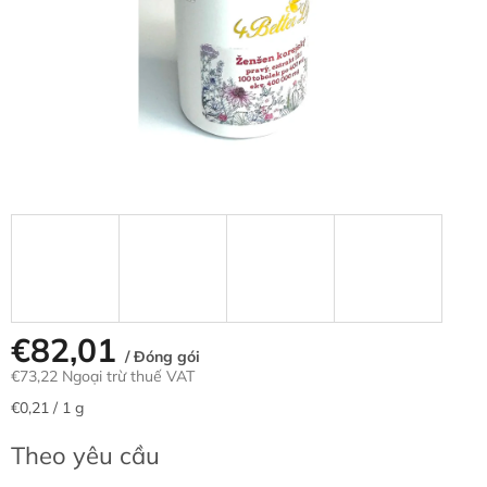
sao.
€82,01
/ Đóng gói
€73,22 Ngoại trừ thuế VAT
Giá
€0,21 / 1 g
đo
lường:
Theo yêu cầu