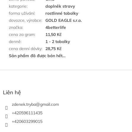
kategorie
:
doplněk stravy
forma užívání
:
rostlinné tobolky
dovozce, výrobce
:
GOLD EAGLE s.r.o.
značka
:
4betterlife
cena za gram
:
11,50 Kč
denně
:
1 - 2 tobolky
cena denní dávky
:
28,75 Kč
Sản phẩm đã được bán hết…
C
h
â
n
Liên hệ
t
r
zdenek.tryba
@
gmail.com
a
+420596111435
n
+420603299015
g