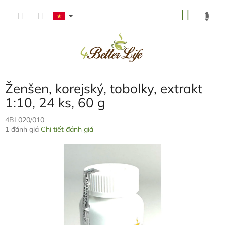
Chuyển
GIỎ
qua
phần
HÀNG
nội
dung
Ženšen, korejský, tobolky, extrakt
1:10, 24 ks, 60 g
4BL020/010
Đánh
1 đánh giá
Chi tiết đánh giá
giá
trung
bình
của
sản
phẩm
là
5,0
trên
5