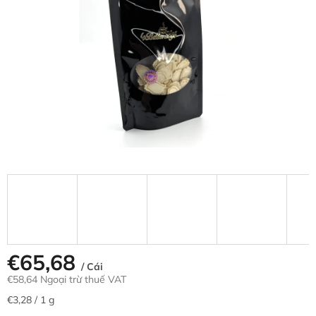
5
sao.
€65,68
/ Cái
€58,64 Ngoại trừ thuế VAT
Giá
€3,28 / 1 g
đo