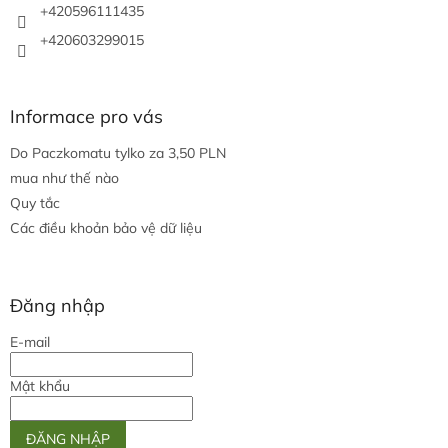
a
+420596111435
n
+420603299015
g
Informace pro vás
Do Paczkomatu tylko za 3,50 PLN
mua như thế nào
Quy tắc
Các điều khoản bảo vệ dữ liệu
Đăng nhập
E-mail
Mật khẩu
ĐĂNG NHẬP