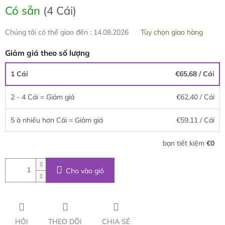
lường:
Có sẵn
(4 Cái)
Chúng tôi có thể giao đến :
14.08.2026
Tùy chọn giao hàng
Giảm giá theo số lượng
1 Cái
€65,68
/ Cái
2 - 4 Cái = Giảm giá
€62,40
/ Cái
5 à nhiều hơn Cái = Giảm giá
€59,11
/ Cái
bạn tiết kiệm
€0
Cho vào giỏ
HỎI
THEO DÕI
CHIA SẺ