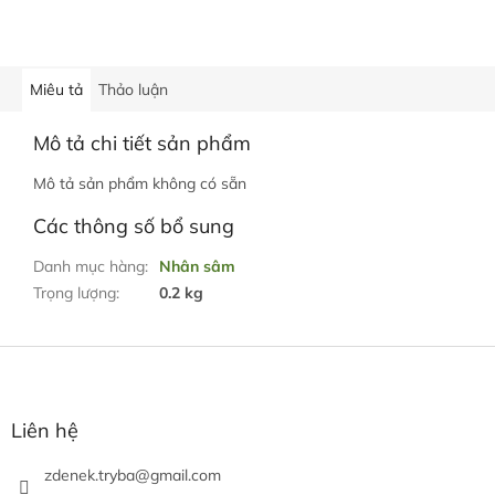
Miêu tả
Thảo luận
Mô tả chi tiết sản phẩm
Mô tả sản phẩm không có sẵn
Các thông số bổ sung
Danh mục hàng
:
Nhân sâm
Trọng lượng
:
0.2 kg
C
h
â
n
Liên hệ
t
r
zdenek.tryba
@
gmail.com