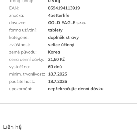
Trọng lượng
:
0.5 kg
EAN
:
8594194113919
značka
:
4betterlife
dovozce
:
GOLD EAGLE s.r.o.
forma užívání
:
tablety
kategorie
:
doplněk stravy
zvláštnost
:
velice účinný
země původu
:
Korea
cena denní dávky
:
21,50 Kč
vystačí na
:
60 dnů
minim. trvanlivost:
:
18.7.2025
použitelnost:
:
18.7.2026
upozornění
:
nepřekračujte denní dávku
C
h
â
n
Liên hệ
t