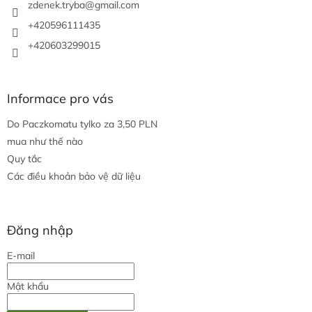
r
zdenek.tryba
@
gmail.com
a
+420596111435
n
+420603299015
g
Informace pro vás
Do Paczkomatu tylko za 3,50 PLN
mua như thế nào
Quy tắc
Các điều khoản bảo vệ dữ liệu
Đăng nhập
E-mail
Mật khẩu