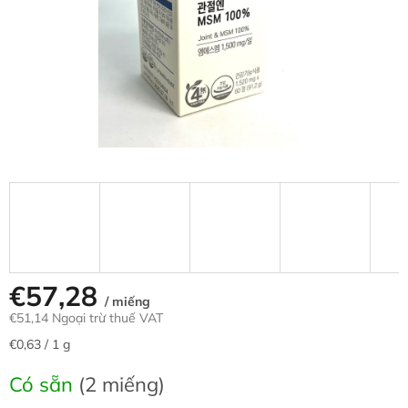
sao.
€57,28
/ miếng
€51,14 Ngoại trừ thuế VAT
Giá
€0,63 / 1 g
đo
lường:
Có sẵn
(2 miếng)