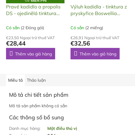
M
MIỄN PHÍ
I
Pravé kadidlo a propolis
Výluh kadidla - tinktura z
Ễ
DS - ojedinělá tinktura
pryskyřice Boswellia
N
P
Propolium
sacra - dvojitá síla, 20ml
H
Í
Có sẵn
(2 Đóng gói)
Có sẵn
(2 miếng)
€23,50 Ngoại trừ thuế VAT
€26,91 Ngoại trừ thuế VAT
€28,44
€32,56
Thêm vào giỏ hàng
Thêm vào giỏ hàng
Miêu tả
Thảo luận
Mô tả chi tiết sản phẩm
Mô tả sản phẩm không có sẵn
Các thông số bổ sung
Danh mục hàng
:
Một điều thú vị