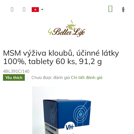
Chuyển
GIỎ
qua
phần
HÀNG
nội
dung
MSM výživa kloubů, účinné látky
100%, tablety 60 ks, 91,2 g
4BL391C/140
Đánh
Chưa được đánh giá
Chi tiết đánh giá
Yêu thích
giá
trung
bình
của
sản
phẩm
là
0,0
trên
5