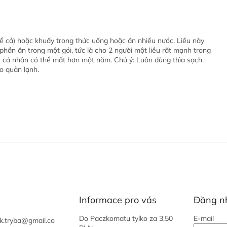
 (kể cả) hoặc khuấy trong thức uống hoặc ăn nhiều nước. Liều này
phần ăn trong một gói, tức là cho 2 người một liều rất mạnh trong
t cá nhân có thể mất hơn một năm. Chú ý: Luôn dùng thìa sạch
ảo quản lạnh.
Informace pro vás
Đăng n
Do Paczkomatu tylko za 3,50
E-mail
k.tryba
@
gmail.co