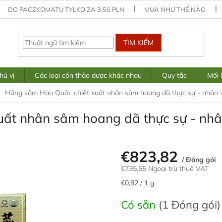
DO PACZKOMATU TYLKO ZA 3,50 PLN
MUA NHƯ THẾ NÀO
TÌM KIẾM
hú vị
Các loại cồn thảo dược khác nhau
Quy tắc
Mối 
Hồng sâm Hàn Quốc chiết xuất nhân sâm hoang dã thực sự - nhân
uất nhân sâm hoang dã thực sự - nh
€823,82
/ Đóng gói
€735,55 Ngoại trừ thuế VAT
Giá
€0,82 / 1 g
đo
lường:
Có sẵn
(1 Đóng gói)