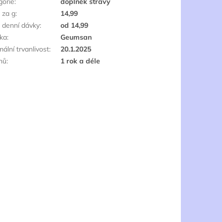
gorie
:
doplněk stravy
 za g
:
14,99
 denní dávky
:
od 14,99
ka
:
Geumsan
ální trvanlivost
:
20.1.2025
nů
:
1 rok a déle