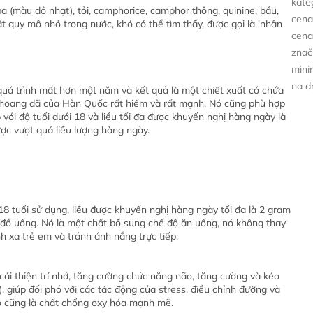
kate
ba (màu đỏ nhạt), tỏi, camphorice, camphor thông, quinine, bầu,
cena
quy mô nhỏ trong nước, khó có thể tìm thấy, được gọi là 'nhân
cena
znač
minim
na d
 quá trình mất hơn một năm và kết quả là một chiết xuất có chứa
m hoang dã của Hàn Quốc rất hiếm và rất mạnh. Nó cũng phù hợp
với độ tuổi dưới 18 và liều tối đa được khuyến nghị hàng ngày là
ợc vượt quá liều lượng hàng ngày.
8 tuổi sử dụng, liều được khuyến nghị hàng ngày tối đa là 2 gram
à đồ uống. Nó là một chất bổ sung chế độ ăn uống, nó không thay
 xa trẻ em và tránh ánh nắng trực tiếp.
ải thiện trí nhớ, tăng cường chức năng não, tăng cường và kéo
, giúp đối phó với các tác động của stress, điều chỉnh đường và
nó cũng là chất chống oxy hóa mạnh mẽ.