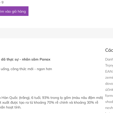
1 g
êm vào giỏ hàng
Các
 dã thực sự - nhân sâm Panax
Dan
Trọn
n uống, công thức mới - ngon hơn
EAN
zem
dovo
účin
form
a Hàn Quốc (trắng), 6 tuổi, 93% trong lọ gốm (màu nâu đậm mới)
vhod
iết xuất được tạo ra từ khoảng 70% rễ chính và khoảng 30% rễ
ần hoạt tính.
nevh