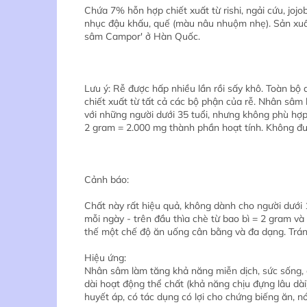
Chứa 7% hỗn hợp chiết xuất từ rishi, ngải cứu, jojo
nhục đậu khấu, quế (màu nâu nhuộm nhẹ). Sản xuất 
sâm Campor' ở Hàn Quốc.
Lưu ý: Rễ được hấp nhiều lần rồi sấy khô. Toàn bộ
chiết xuất từ tất cả các bộ phận của rễ. Nhân sâ
với những người dưới 35 tuổi, nhưng không phù hợp 
2 gram = 2.000 mg thành phần hoạt tính. Không đư
Cảnh báo:
Chất này rất hiệu quả, không dành cho người dưới 1
mỗi ngày - trên đầu thìa chè từ bao bì = 2 gram v
thế một chế độ ăn uống cân bằng và đa dạng. Tránh
Hiệu ứng:
Nhân sâm làm tăng khả năng miễn dịch, sức sống, c
dài hoạt động thể chất (khả năng chịu đựng lâu dài)
huyết áp, có tác dụng có lợi cho chứng biếng ăn, 