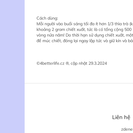
Cách dùng:
Mỗi người vào buổi sáng tối đa ít hơn 1/3 thìa trà
khoảng 2 gram chiết xuất, tức là có tổng cộng 500 
vòng nửa năm! Do thời hạn sử dụng chiết xuất, mộ
để múc chiết, đóng lại ngay lập tức và giữ kín và b
©4betterlife.cz ®, cập nhật 29.3.2024
C
h
â
n
t
Liên hệ
r
a
zdene
n