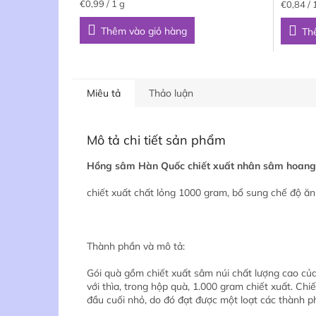
Giá
Giá
€0,99 / 1 g
€0,84 / 
sản
sản
đo
đo
phẩm
phẩm
lường:
lường:
Thêm vào giỏ hàng
Th
là
là
5,0
5,0
trên
trên
5
5
Miêu tả
Thảo luận
sao.
sao.
Mô tả chi tiết sản phẩm
Hồng sâm Hàn Quốc chiết xuất nhân sâm hoang
chiết xuất chất lỏng 1000 gram, bổ sung chế độ ă
Thành phần và mô tả:
Gói quà gồm chiết xuất sâm núi chất lượng cao củ
với thìa, trong hộp quà, 1.000 gram chiết xuất. Ch
đầu cuối nhỏ, do đó đạt được một loạt các thành ph