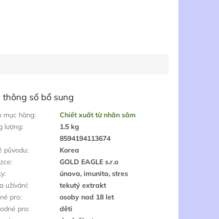
 thông số bổ sung
h mục hàng
:
Chiết xuất từ nhân sâm
g lượng
:
1.5 kg
:
8594194113674
ě původu
:
Korea
zce
:
GOLD EAGLE s.r.o
ky
:
únava, imunita, stres
a užívání
:
tekutý extrakt
né pro
:
osoby nad 18 let
odné pro
:
děti