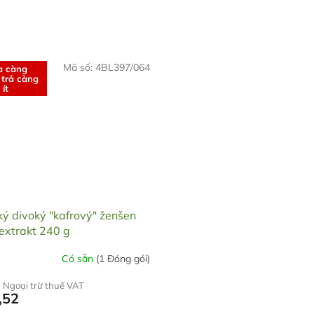
Mã số:
4BL397/064
a càng
 trả càng
ít
ký divoký "kafrový" ženšen
extrakt 240 g
Có sẵn
(1 Đóng gói)
 Ngoại trừ thuế VAT
,52