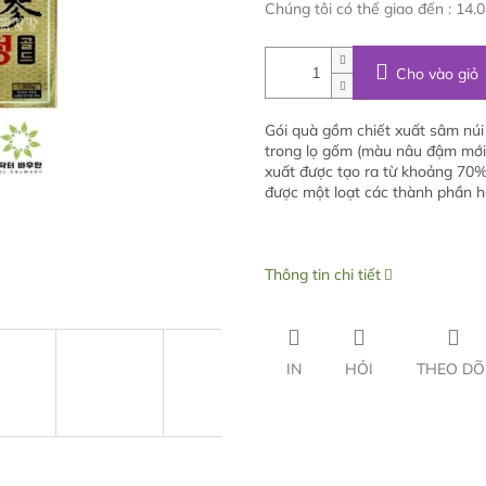
Chúng tôi có thể giao đến :
14.0
Cho vào giỏ
Gói quà gồm chiết xuất sâm núi
trong lọ gốm (màu nâu đậm mới) 
xuất được tạo ra từ khoảng 70%
được một loạt các thành phần ho
Thông tin chi tiết
IN
HỎI
THEO DÕ