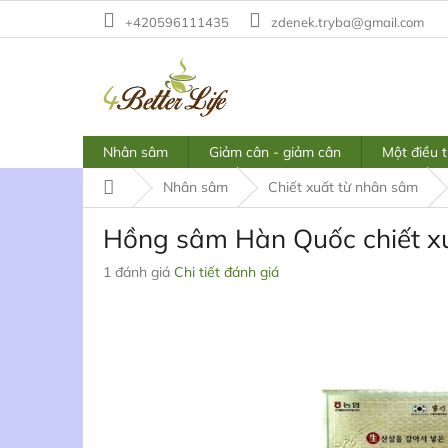
Chuyển
+420596111435
zdenek.tryba@gmail.com
qua
phần
nội
dung
Nhân sâm
Giảm cân - giảm cân
Một điều t
Trang
Nhân sâm
Chiết xuất từ nhân sâm
chủ
Hồng sâm Hàn Quốc chiết x
Đánh
1 đánh giá
Chi tiết đánh giá
giá
trung
bình
của
sản
phẩm
là
5,0
trên