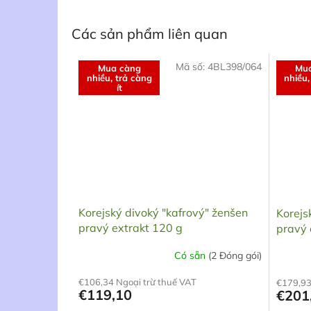
Các sản phẩm liên quan
Mã số:
4BL398/064
Mua càng
Mu
nhiều, trả càng
nhiều,
ít
Korejský divoký "kafrový" ženšen
Korejs
pravý extrakt 120 g
pravý 
Có sẵn
(2 Đóng gói)
Đánh
Đánh
giá
giá
€106,34 Ngoại trừ thuế VAT
€179,93
trung
trung
€119,10
€201
bình
bình
của
của