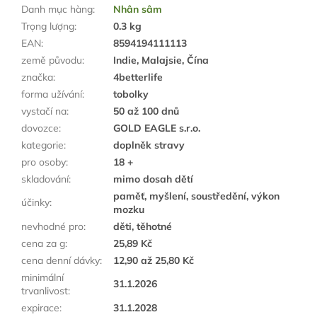
Danh mục hàng
:
Nhân sâm
Trọng lượng
:
0.3 kg
EAN
:
8594194111113
země původu
:
Indie, Malajsie, Čína
značka
:
4betterlife
forma užívání
:
tobolky
vystačí na
:
50 až 100 dnů
dovozce
:
GOLD EAGLE s.r.o.
kategorie
:
doplněk stravy
pro osoby
:
18 +
skladování
:
mimo dosah dětí
paměť, myšlení, soustředění, výkon
účinky
:
mozku
nevhodné pro
:
děti, těhotné
cena za g
:
25,89 Kč
cena denní dávky
:
12,90 až 25,80 Kč
minimální
31.1.2026
trvanlivost
:
expirace
:
31.1.2028