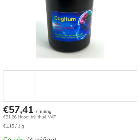
trên
5
sao.
€57,41
/ miếng
€51,26 Ngoại trừ thuế VAT
Giá
€1,15 / 1 g
đo
lường:
Có sẵn
(4 miếng)