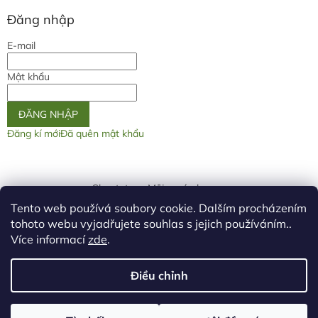
Đăng nhập
E-mail
Mật khẩu
ĐĂNG NHẬP
Đăng kí mới
Đã quên mật khẩu
Shoptet.cz
Můjprvníeshop.cz
Tento web používá soubory cookie. Dalším procházením
logo ž
tohoto webu vyjadřujete souhlas s jejich používáním..
Více informací
zde
.
Điều chỉnh
Được tạo bởi Shoptet