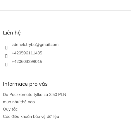
C
h
â
n
Liên hệ
t
r
zdenek.tryba
@
gmail.com
a
+420596111435
n
+420603299015
g
Informace pro vás
Do Paczkomatu tylko za 3,50 PLN
mua như thế nào
Quy tắc
Các điều khoản bảo vệ dữ liệu