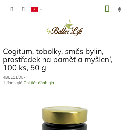
Chuyển
GIỎ
qua
phần
HÀNG
nội
dung
Cogitum, tobolky, směs bylin,
prostředek na paměť a myšlení,
100 ks, 50 g
4BL111/007
Đánh
1 đánh giá
Chi tiết đánh giá
giá
trung
bình
của
sản
phẩm
là
5,0