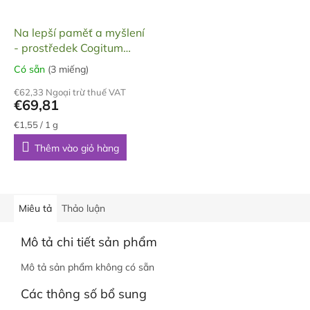
Na lepší paměť a myšlení
- prostředek Cogitum
Max, dárkové balení, 90
Có sẵn
(3 miếng)
Đánh
tobolek, 45 g
giá
€62,33 Ngoại trừ thuế VAT
trung
€69,81
bình
của
Giá
€1,55 / 1 g
đo
sản
lường:
Thêm vào giỏ hàng
phẩm
là
5,0
trên
5
Miêu tả
Thảo luận
sao.
Mô tả chi tiết sản phẩm
Mô tả sản phẩm không có sẵn
Các thông số bổ sung